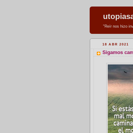
utopias
"Reír nos hizo i
18 ABR 2021
Sigamos cam