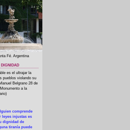
nta Fé. Argentina
 DIGNIDAD
le es el ultrajar la
os pueblos violando su
 Manuel Belgrano 28 de
.(Monumento a la
rio)
alguien comprende
 leyes injustas es
su dignidad de
una tiranía puede