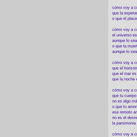
cómo voy a c
que la espera
o que el place
cómo voy a cre
el universo es
aunque lo sea
o que la muert
aunque lo sea
cómo voy a c
que el horizon
que el mar es
que la noche 
cómo voy a cre
que tu cuerp
no es algo má
o que tu amor
ese remoto a
no es el desn
la parsimonia
cómo voy a cr