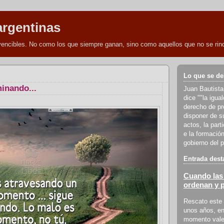
argentinas
nvencibles. No como los que siempre ganan, sino como aquellos que no se rind
Lo que se de
inando...
Juan Bautista
dice ""la igua
derecho de pro
disponer de s
actos, la part
e la formación
gobierno del p
Entrada dest
Cuando las 
ordenan y 
Rescato este 
unos años, en
momento vale 