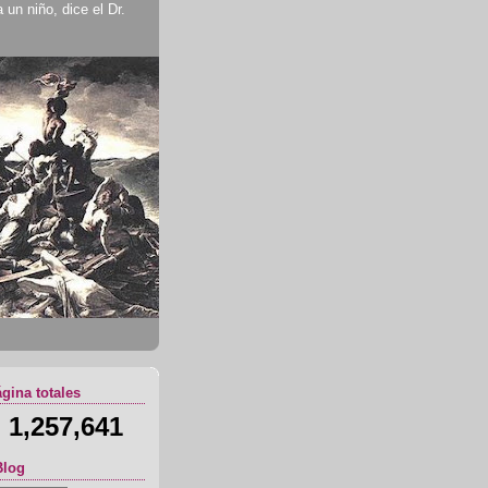
un niño, dice el Dr.
ágina totales
1,257,641
Blog