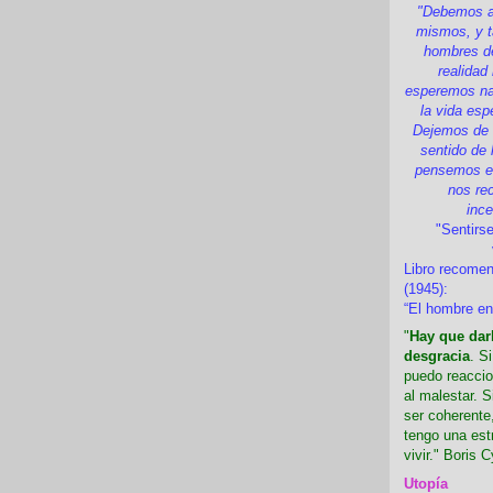
"Debemos a
mismos, y t
hombres d
realidad
esperemos nad
la vida esp
Dejemos de i
sentido de 
pensemos en
nos re
inc
"Sentirse
Libro recome
(1945):
“El hombre en
"
Hay que darl
desgracia
. S
puedo reaccio
al malestar. 
ser coherente,
tengo una est
vivir." Boris C
Utopía