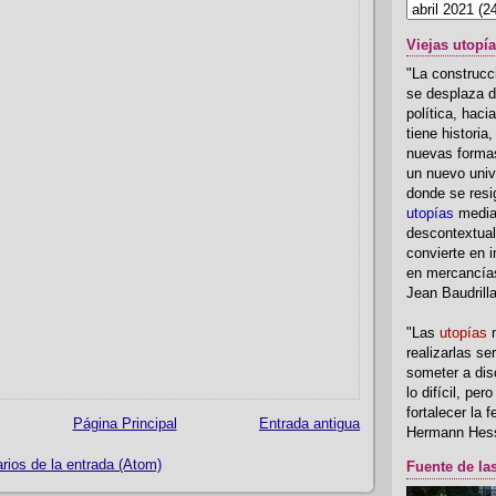
Viejas utopí
"La construcci
se desplaza d
política, hac
tiene historia
nuevas formas
un nuevo univ
donde se resi
utopías
media
descontextual
convierte en i
en mercancía
Jean Baudrill
"Las
utopías
n
realizarlas se
someter a disc
lo difícil, per
fortalecer la 
Página Principal
Entrada antigua
Hermann Hes
ios de la entrada (Atom)
Fuente de la