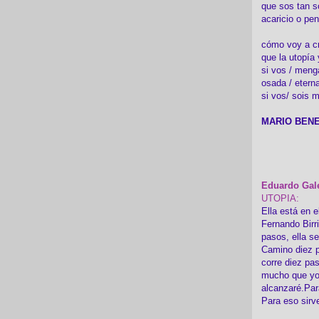
que sos tan s
acaricio o pen
cómo voy a cre
que la utopía 
si vos / meng
osada / etern
si vos/ sois m
MARIO BENE
Eduardo Gal
UTOPIA:
Ella está en e
Fernando Birr
pasos, ella s
Camino diez p
corre diez pa
mucho que yo
alcanzaré.Par
Para eso sirv