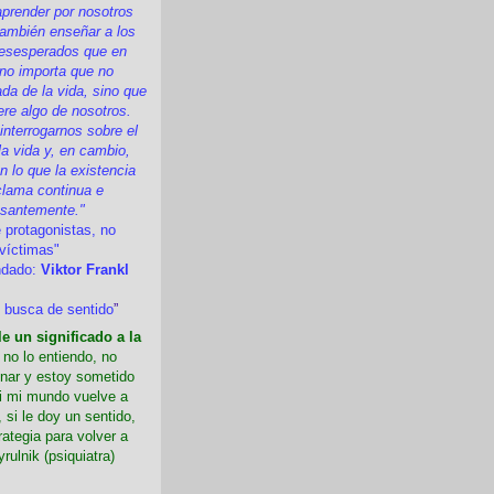
prender por nosotros
ambién enseñar a los
esesperados que en
 no importa que no
a de la vida, sino que
ere algo de nosotros.
nterrogarnos sobre el
la vida y, en cambio,
 lo que la existencia
clama continua e
esantemente."
 protagonistas, no
víctimas"
ndado:
Viktor Frankl
 busca de sentido
”
e un significado a la
i no lo entiendo, no
nar y estoy sometido
Si mi mundo vuelve a
 si le doy un sentido,
rategia para volver a
yrulnik (psiquiatra)