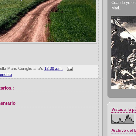
Cuando yo era 
Mari...
ella Maris Coniglio
a la/s
12:00 a.m.
omento
arios.:
entario
Vistas a la p
Archivo del 