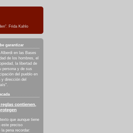
en”. Frida Kahlo
be garantizar
 Alberdi en las Bases
ldad de los hombres, el
piedad, la libertad de
u persona y de sus
icipación del pueblo en
 y dirección del
aís".
acada
reglas contienen,
protegen
texto que aunque tiene
 este preciso
la pena recordar: