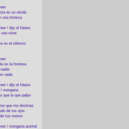
reer
nza es un olvido
r una tristeza
er / dijo el fulano
 una ruina
e es el silencio
reer
te es la frontera
 nadie
es nada
er / dijo el fulano
o / mengana
s que lo que palpo
mor que me destinas
udo de tus ojos
 de tus manos
eer / mengana austral