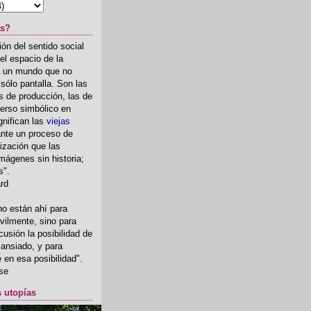
as?
ón del sentido social
el espacio de la
ia un mundo que no
, sólo pantalla. Son las
 de producción, las de
erso simbólico en
gnifican las
viejas
nte un proceso de
ización que las
mágenes sin historia;
s".
ard
o están ahí para
rvilmente, sino para
usión la posibilidad de
o ansiado, y para
fe en esa posibilidad".
se
s utopías