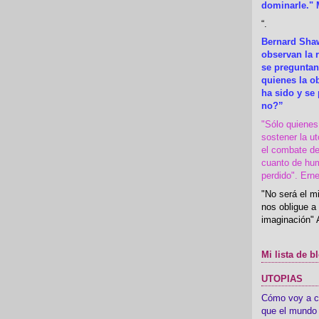
dominarle." 
“
.
Bernard Shaw
observan la r
se preguntan
quienes la 
ha sido y se
no?”
"Sólo quiene
sostener la u
el combate de
cuanto de hu
perdido". Ern
"No será el mi
nos obligue a 
imaginación" 
Mi lista de b
UTOPIAS
Cómo voy a cre
que el mundo 