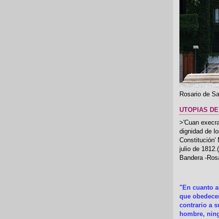
Rosario de Sa
UTOPIAS DE
>'Cuan execrab
dignidad de l
Constitución'
julio de 1812
Bandera -Rosa
"En cuanto 
que obedecer
contrario a 
hombre, ning