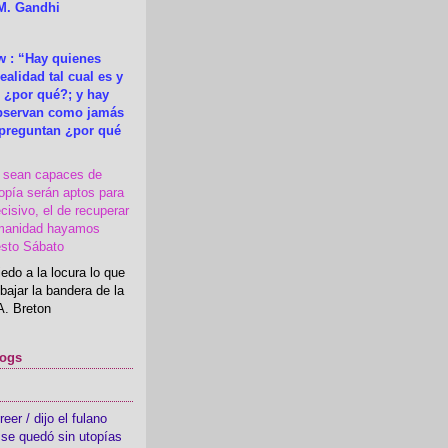
M. Gandhi
 : “Hay quienes
ealidad tal cual es y
 ¿por qué?; y hay
observan como jamás
 preguntan ¿por qué
s sean capaces de
topía serán aptos para
cisivo, el de recuperar
manidad hayamos
esto Sábato
edo a la locura lo que
bajar la bandera de la
A. Breton
logs
er / dijo el fulano
se quedó sin utopías