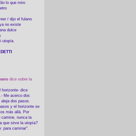
ólo lo que miro
etro
er / dijo el fulano
ya no existe
ana dulce
a
i utopía.
DETTI
eano
dice sobre la
l horizonte- dice
i.- Me acerco dos
e aleja dos pasos.
asos y el horizonte se
sos más allá. Por
 camine, nunca la
a que sirve la utopía?
e: para caminar".