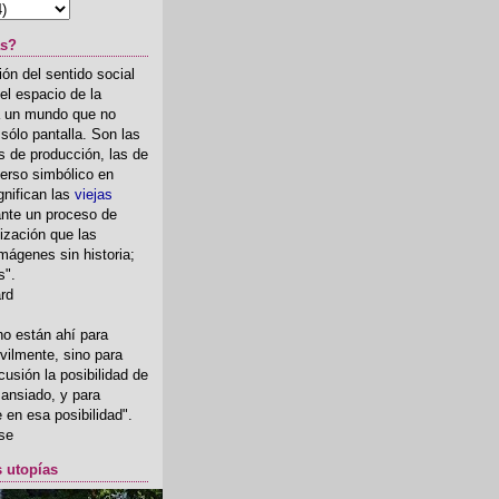
as?
ón del sentido social
el espacio de la
ia un mundo que no
, sólo pantalla. Son las
 de producción, las de
erso simbólico en
gnifican las
viejas
nte un proceso de
ización que las
mágenes sin historia;
s".
ard
o están ahí para
rvilmente, sino para
usión la posibilidad de
o ansiado, y para
fe en esa posibilidad".
se
s utopías