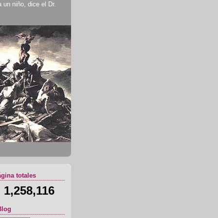
un niño, dice el Dr.
ágina totales
1,258,116
Blog