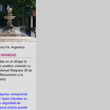
nta Fé. Argentina
 DIGNIDAD
le es el ultrajar la
os pueblos violando su
 Manuel Belgrano 28 de
.(Monumento a la
rio)
alguien comprende
 leyes injustas es
su dignidad de
una tiranía puede