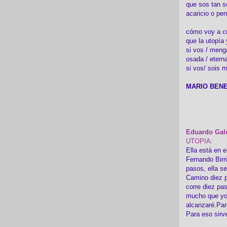
que sos tan s
acaricio o pen
cómo voy a cre
que la utopía 
si vos / meng
osada / etern
si vos/ sois m
MARIO BENE
Eduardo Gal
UTOPIA:
Ella está en e
Fernando Birr
pasos, ella s
Camino diez p
corre diez pa
mucho que yo
alcanzaré.Par
Para eso sirv