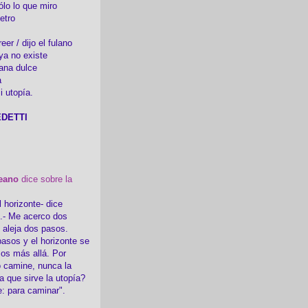
ólo lo que miro
etro
er / dijo el fulano
ya no existe
ana dulce
a
i utopía.
DETTI
eano
dice sobre la
l horizonte- dice
i.- Me acerco dos
e aleja dos pasos.
asos y el horizonte se
sos más allá. Por
 camine, nunca la
a que sirve la utopía?
e: para caminar".