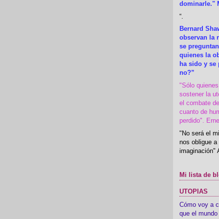
dominarle." 
“
.
Bernard Shaw
observan la r
se preguntan
quienes la 
ha sido y se
no?”
"Sólo quiene
sostener la u
el combate de
cuanto de hu
perdido". Ern
"No será el mi
nos obligue a 
imaginación" 
Mi lista de b
UTOPIAS
Cómo voy a cre
que el mundo 