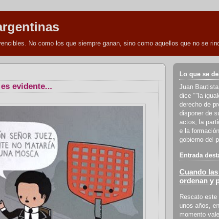
argentinas
nvencibles. No como los que siempre ganan, sino como aquellos que no se rind
Lo que se de
es evidente...
Juan Bautista
dice ""la igua
derecho de pro
disponer de s
actos, la part
e la formación
gobierno del p
Entrada dest
Cuando las 
ordenan y 
Rescato este 
unos años, en
momento vale 