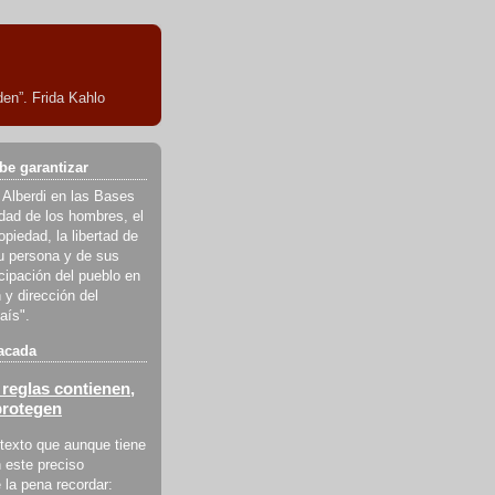
en”. Frida Kahlo
be garantizar
 Alberdi en las Bases
ldad de los hombres, el
piedad, la libertad de
u persona y de sus
icipación del pueblo en
 y dirección del
aís".
acada
reglas contienen,
protegen
texto que aunque tiene
 este preciso
la pena recordar: