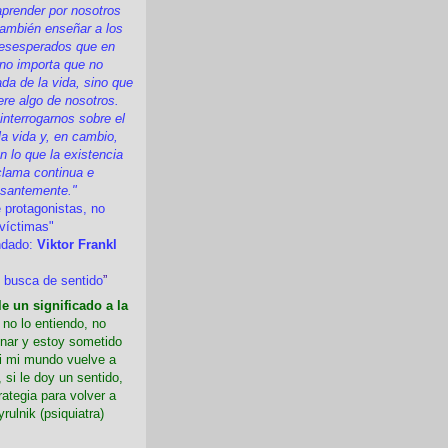
prender por nosotros
ambién enseñar a los
esesperados que en
 no importa que no
a de la vida, sino que
ere algo de nosotros.
nterrogarnos sobre el
la vida y, en cambio,
 lo que la existencia
clama continua e
esantemente."
 protagonistas, no
víctimas"
ndado:
Viktor Frankl
 busca de sentido
”
e un significado a la
i no lo entiendo, no
nar y estoy sometido
Si mi mundo vuelve a
 si le doy un sentido,
rategia para volver a
yrulnik (psiquiatra)