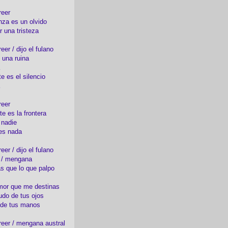
reer
nza es un olvido
r una tristeza
er / dijo el fulano
 una ruina
e es el silencio
reer
te es la frontera
 nadie
es nada
er / dijo el fulano
o / mengana
s que lo que palpo
mor que me destinas
udo de tus ojos
 de tus manos
eer / mengana austral