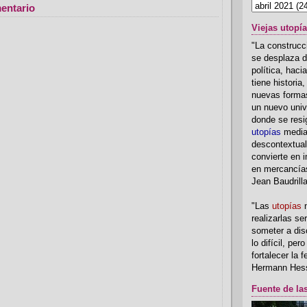
entario
Viejas utopí
"La construcci
se desplaza d
política, hac
tiene historia
nuevas formas
un nuevo univ
donde se resi
utopías
media
descontextual
convierte en i
en mercancía
Jean Baudrill
"Las
utopías
n
realizarlas se
someter a disc
lo difícil, per
fortalecer la 
Hermann Hes
Fuente de la