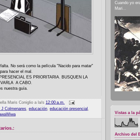
Cuando yo era 
Mari...
alta. No será como la película "Nacido para matar"
para hacer el mal.
PRESENCIAL ES PRIORITARIA. BUSQUEN LA
VARLA A CABO.
s nuestra guía.
ella Maris Coniglio
a la/s
12:00 a.m.
 J Colmenares
,
educación
,
educación presencial
,
Vistas a la p
awaWiwa
arios.:
Archivo del 