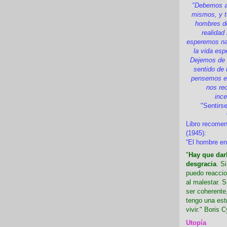
"Debemos a
mismos, y t
hombres d
realidad
esperemos nad
la vida esp
Dejemos de i
sentido de 
pensemos en
nos re
inc
"Sentirse
Libro recome
(1945):
“El hombre en
"
Hay que darl
desgracia
. S
puedo reaccio
al malestar. 
ser coherente,
tengo una est
vivir." Boris C
Utopía