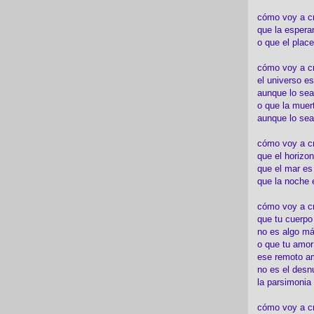
cómo voy a c
que la espera
o que el place
cómo voy a cre
el universo es
aunque lo sea
o que la muert
aunque lo sea
cómo voy a c
que el horizon
que el mar es
que la noche 
cómo voy a cre
que tu cuerp
no es algo má
o que tu amor
ese remoto a
no es el desn
la parsimonia
cómo voy a cr