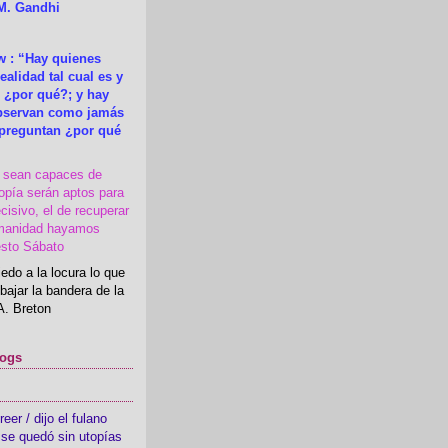
M. Gandhi
 : “Hay quienes
ealidad tal cual es y
 ¿por qué?; y hay
observan como jamás
 preguntan ¿por qué
s sean capaces de
topía serán aptos para
cisivo, el de recuperar
manidad hayamos
esto Sábato
edo a la locura lo que
bajar la bandera de la
A. Breton
logs
er / dijo el fulano
se quedó sin utopías