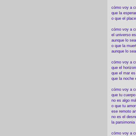
cómo voy a c
que la espera
o que el place
cómo voy a cre
el universo es
aunque lo sea
o que la muert
aunque lo sea
cómo voy a c
que el horizon
que el mar es
que la noche 
cómo voy a cre
que tu cuerp
no es algo má
o que tu amor
ese remoto a
no es el desn
la parsimonia
cómo voy a cr