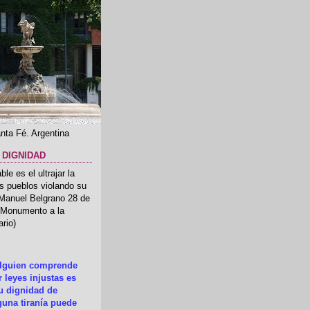
nta Fé. Argentina
 DIGNIDAD
le es el ultrajar la
os pueblos violando su
 Manuel Belgrano 28 de
.(Monumento a la
rio)
alguien comprende
 leyes injustas es
su dignidad de
una tiranía puede