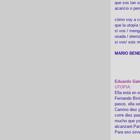
que sos tan s
acaricio o pen
cómo voy a cre
que la utopía 
si vos / meng
osada / etern
si vos/ sois m
MARIO BENE
Eduardo Gal
UTOPIA:
Ella está en e
Fernando Birr
pasos, ella s
Camino diez p
corre diez pa
mucho que yo
alcanzaré.Par
Para eso sirv