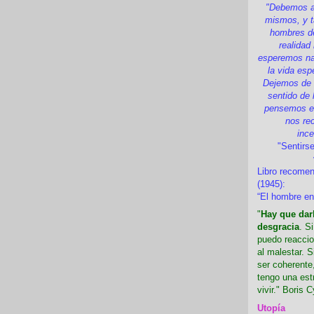
"Debemos a
mismos, y t
hombres d
realidad
esperemos nad
la vida esp
Dejemos de i
sentido de 
pensemos en
nos re
inc
"Sentirse
Libro recome
(1945):
“El hombre en
"
Hay que darl
desgracia
. S
puedo reaccio
al malestar. 
ser coherente,
tengo una est
vivir." Boris C
Utopía