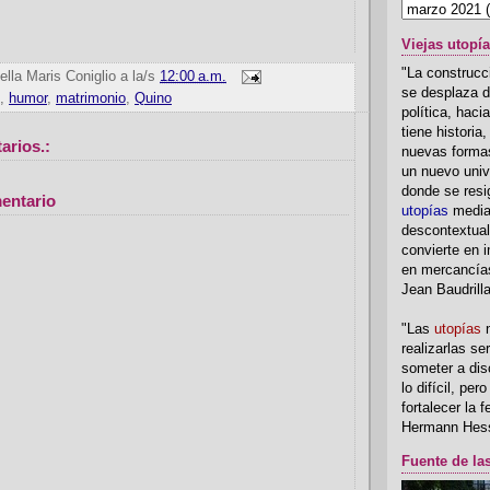
Viejas utopí
"La construcci
ella Maris Coniglio
a la/s
12:00 a.m.
se desplaza d
,
humor
,
matrimonio
,
Quino
política, hac
tiene historia
arios.:
nuevas formas
un nuevo univ
donde se resi
entario
utopías
media
descontextual
convierte en i
en mercancía
Jean Baudrill
"Las
utopías
n
realizarlas se
someter a disc
lo difícil, per
fortalecer la 
Hermann Hes
Fuente de la