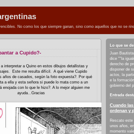
argentinas
nvencibles. No como los que siempre ganan, sino como aquellos que no se rind
Lo que se de
pantar a Cupido?-
Juan Bautista
dice ""la igua
derecho de pro
a interpretar a Quino en estos dibujos detallistas y
disponer de s
ajes. Este me resulta difícil. A qué viene Cupido
actos, la part
s años de casados, según la foto expuesta?. Por qué
e la formación
ta a ella y esta señora si puede lo mata como a un
gobierno del p
 enojada con lo que le hizo?. A lo mejor alguien me
ayuda...Gracias
Entrada dest
Cuando las 
ordenan y 
Rescato este 
unos años, en
momento vale 