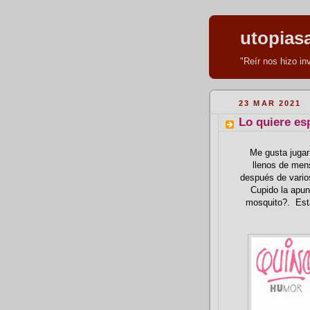
utopias
"Reír nos hizo i
23 MAR 2021
Lo quiere es
Me gusta jugar 
llenos de mens
después de vario
Cupido la apun
mosquito?. Está