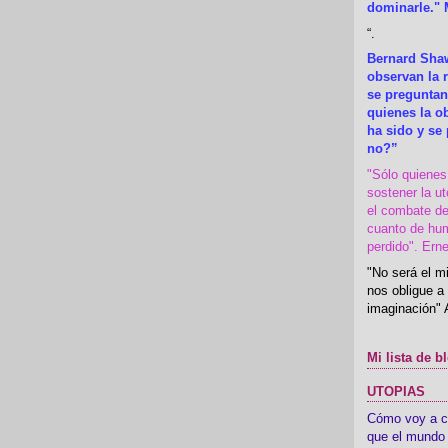
dominarle." 
“
.
Bernard Shaw
observan la r
se preguntan
quienes la 
ha sido y se
no?”
"Sólo quiene
sostener la u
el combate de
cuanto de hu
perdido". Ern
"No será el mi
nos obligue a 
imaginación" 
Mi lista de b
UTOPIAS
Cómo voy a cre
que el mundo 