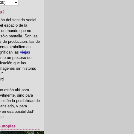
as?
ón del sentido social
el espacio de la
ia un mundo que no
, sólo pantalla. Son las
 de producción, las de
erso simbólico en
gnifican las
viejas
nte un proceso de
ización que las
mágenes sin historia;
s".
ard
o están ahí para
rvilmente, sino para
usión la posibilidad de
o ansiado, y para
fe en esa posibilidad".
se
s utopías