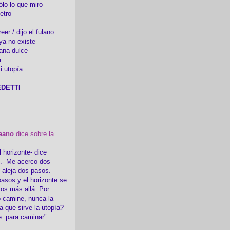
ólo lo que miro
etro
er / dijo el fulano
ya no existe
ana dulce
a
i utopía.
DETTI
eano
dice sobre la
l horizonte- dice
i.- Me acerco dos
e aleja dos pasos.
asos y el horizonte se
sos más allá. Por
 camine, nunca la
a que sirve la utopía?
e: para caminar".