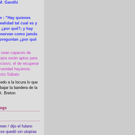
M. Gandhi
 : “Hay quienes
ealidad tal cual es y
 ¿por qué?; y hay
observan como jamás
 preguntan ¿por qué
s sean capaces de
topía serán aptos para
cisivo, el de recuperar
manidad hayamos
esto Sábato
edo a la locura lo que
bajar la bandera de la
A. Breton
logs
er / dijo el fulano
se quedó sin utopías