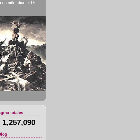
un niño, dice el Dr.
ágina totales
1,257,090
Blog