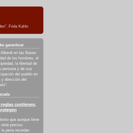
en”. Frida Kahlo
be garantizar
 Alberdi en las Bases
ldad de los hombres, el
piedad, la libertad de
u persona y de sus
icipación del pueblo en
 y dirección del
aís".
acada
reglas contienen,
protegen
texto que aunque tiene
 este preciso
la pena recordar: