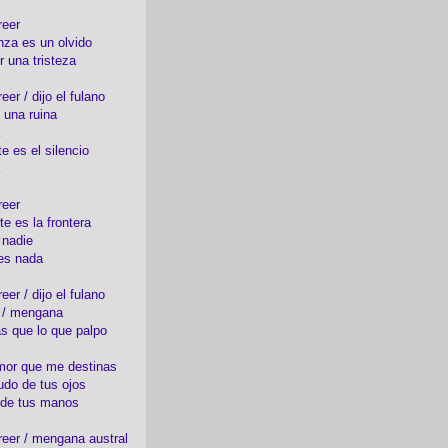
reer
nza es un olvido
r una tristeza
er / dijo el fulano
 una ruina
e es el silencio
reer
te es la frontera
 nadie
es nada
er / dijo el fulano
o / mengana
s que lo que palpo
mor que me destinas
udo de tus ojos
 de tus manos
eer / mengana austral