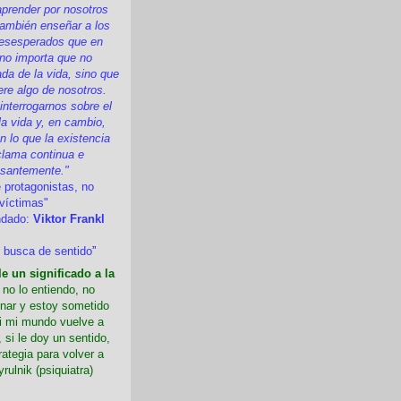
prender por nosotros
ambién enseñar a los
esesperados que en
 no importa que no
a de la vida, sino que
ere algo de nosotros.
nterrogarnos sobre el
la vida y, en cambio,
 lo que la existencia
clama continua e
esantemente."
 protagonistas, no
víctimas"
ndado:
Viktor Frankl
 busca de sentido
”
e un significado a la
i no lo entiendo, no
nar y estoy sometido
Si mi mundo vuelve a
 si le doy un sentido,
rategia para volver a
yrulnik (psiquiatra)