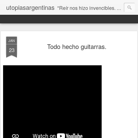
utopiasargentinas
"Reír nos hizo invencibles. No como los que siempre ganan, sino como aquellos que no se rinden”. Frida Kahlo
JAN
Todo hecho guitarras.
23