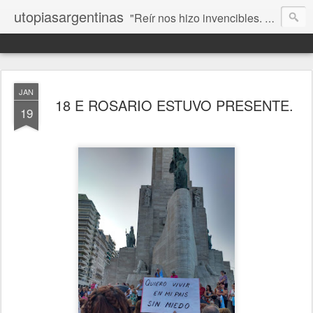
utopiasargentinas
"Reír nos hizo invencibles. No como los que siempre ganan, sino como aquellos que no se rinden”. Frida Kahlo
JAN
18 E ROSARIO ESTUVO PRESENTE.
19