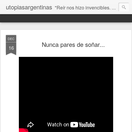
utopiasargentinas
"Reír nos hizo invencibles. No como los que siempre ganan, sino como aquellos que no se rinden”. Frida Kahlo
DEC
Nunca pares de soñar...
16