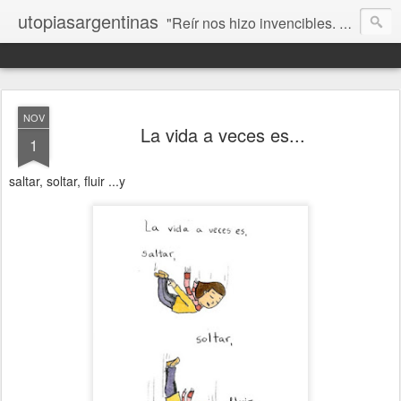
utopiasargentinas
"Reír nos hizo invencibles. No como los que siempre ganan, sino como aquellos que no se rinden”. Frida Kahlo
NOV
La vida a veces es...
1
saltar, soltar, fluir ...y