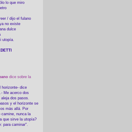
ólo lo que miro
etro
er / dijo el fulano
ya no existe
ana dulce
a
i utopía.
DETTI
eano
dice sobre la
l horizonte- dice
i.- Me acerco dos
e aleja dos pasos.
asos y el horizonte se
sos más allá. Por
 camine, nunca la
a que sirve la utopía?
e: para caminar".