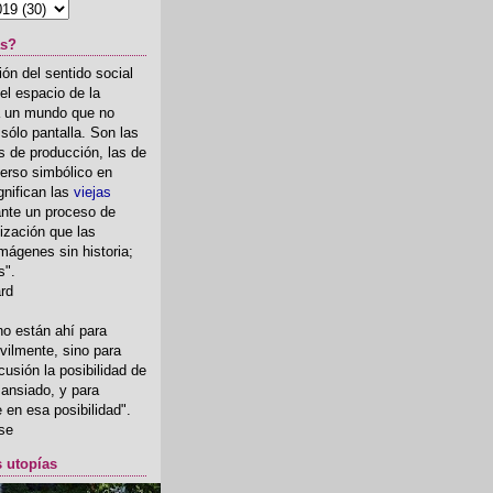
as?
ón del sentido social
el espacio de la
ia un mundo que no
, sólo pantalla. Son las
 de producción, las de
erso simbólico en
gnifican las
viejas
nte un proceso de
ización que las
mágenes sin historia;
s".
ard
o están ahí para
rvilmente, sino para
usión la posibilidad de
o ansiado, y para
fe en esa posibilidad".
se
s utopías