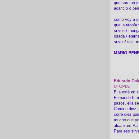
que sos tan s
acaricio o pen
cómo voy a cre
que la utopía 
si vos / meng
osada / etern
si vos/ sois m
MARIO BENE
Eduardo Gal
UTOPIA:
Ella está en e
Fernando Birr
pasos, ella s
Camino diez p
corre diez pa
mucho que yo
alcanzaré.Par
Para eso sirv