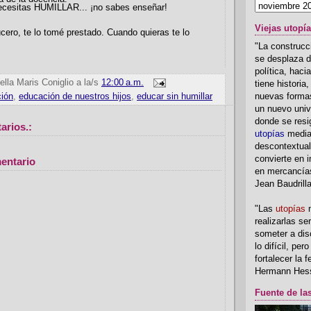
necesitas HUMILLAR... ¡no sabes enseñar!
Viejas utopí
cero, te lo tomé prestado. Cuando quieras te lo
"La construcci
se desplaza d
política, hac
ella Maris Coniglio
a la/s
12:00 a.m.
tiene historia
nuevas formas
ión
,
educación de nuestros hijos
,
educar sin humillar
un nuevo univ
donde se resi
arios.:
utopías
media
descontextual
convierte en i
entario
en mercancía
Jean Baudrill
"Las
utopías
n
realizarlas se
someter a disc
lo difícil, per
fortalecer la 
Hermann Hes
Fuente de la