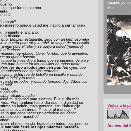
 mí?
Cuando yo era 
 que no.
Mari...
 dice que fue su alumno.
gunta:
iendo?
¿Como yo?
 en maestro porque usted me inspiró a ser también
, pregunta el anciano.
 la historia:
 mío, también estudiante, llegó con un hermoso reloj
e lo quería para mí y lo robé, lo saqué de su bolsillo.
amigo notó el robo y se quejó a usted (maestro).
ó a la clase:
compañero fue robado. Quien lo robó, que lo devuelva.
que no quería hacerlo.
 la puerta y les dijo a todos que se pusieran de pie y
r uno para buscar en los bolsillos de todos hasta
. Pero
les dijo a todos que cerraran los ojos
, que
s estudiantes con los ojos cerrados...
 ojos y usted fue de bolsillo en bolsillo y cuando
tró el reloj y lo tomó.
scando en todos, y cuando terminó, dijo: 'Abran los
l reloj'.
 nada.
l episodio.
había robado a nadie."
salvó mi dignidad para siempre. Fue el día más
vida. Pero también fue el día que mi dignidad se
Vistas a la p
rtirme en ladrón, mala persona, etc. Nunca dijo
as una lección moral. Y recibí el mensaje. Y
 es lo que debe hacer un verdadero educador.
ese episodio, maestro?
ponde:
ación, el reloj robado, busqué en todos, etc. pero no
Archivo del 
que
también cerré los ojos mientras buscaba
..
a de la docencia.