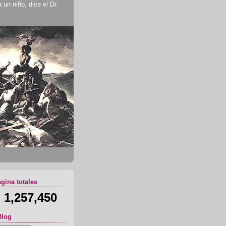
un niño, dice el Dr.
ágina totales
1,257,450
Blog