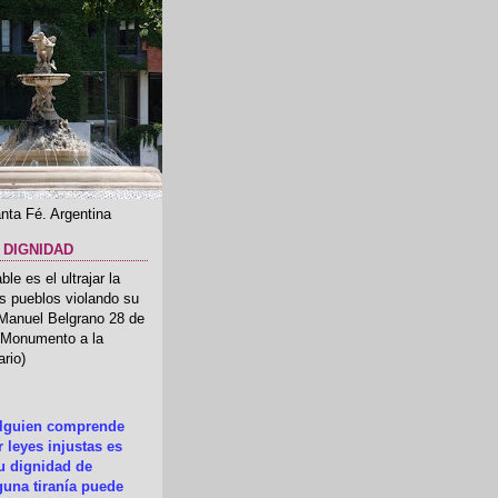
nta Fé. Argentina
 DIGNIDAD
le es el ultrajar la
os pueblos violando su
 Manuel Belgrano 28 de
.(Monumento a la
rio)
alguien comprende
 leyes injustas es
su dignidad de
una tiranía puede