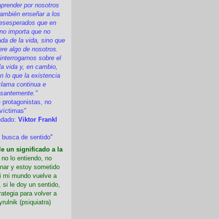
prender por nosotros
ambién enseñar a los
esesperados que en
 no importa que no
a de la vida, sino que
ere algo de nosotros.
nterrogarnos sobre el
la vida y, en cambio,
 lo que la existencia
clama continua e
esantemente."
 protagonistas, no
víctimas"
ndado:
Viktor Frankl
 busca de sentido
”
e un significado a la
i no lo entiendo, no
nar y estoy sometido
Si mi mundo vuelve a
 si le doy un sentido,
rategia para volver a
yrulnik (psiquiatra)