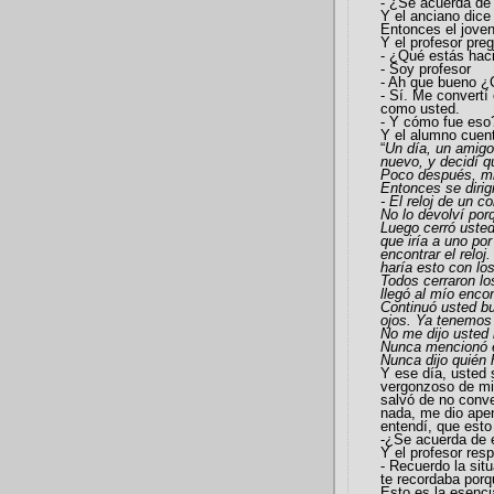
- ¿Se acuerda de
Y el anciano dice
Entonces el joven
Y el profesor pre
- ¿Qué estás hac
- Soy profesor
- Ah que bueno 
- Sí. Me convertí
como usted.
- Y cómo fue eso?
Y el alumno cuenta
“
Un día, un amigo
nuevo, y decidí qu
Poco después, mi 
Entonces se dirigi
- El reloj de un 
No lo devolví por
Luego cerró usted
que iría a uno po
encontrar el reloj
haría esto con lo
Todos cerraron los
llegó al mío encon
Continuó usted bu
ojos. Ya tenemos e
No me dijo usted
Nunca mencionó e
Nunca dijo quién 
Y ese día, usted 
vergonzoso de mi 
salvó de no conve
nada, me dio apen
entendí, que esto
-¿Se acuerda de 
Y el profesor res
- Recuerdo la situ
te recordaba por
Esto es la esenci