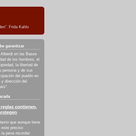
en”. Frida Kahlo
be garantizar
 Alberdi en las Bases
ldad de los hombres, el
piedad, la libertad de
u persona y de sus
icipación del pueblo en
 y dirección del
aís".
acada
reglas contienen,
protegen
texto que aunque tiene
 este preciso
la pena recordar: