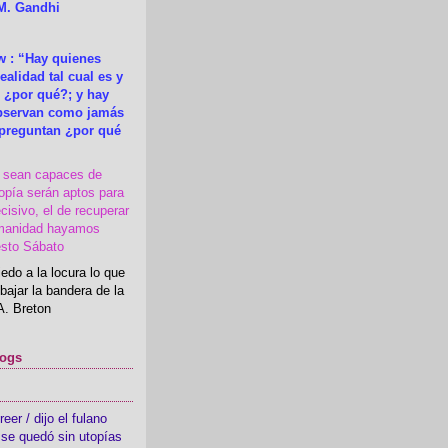
M. Gandhi
 : “Hay quienes
ealidad tal cual es y
 ¿por qué?; y hay
observan como jamás
 preguntan ¿por qué
s sean capaces de
topía serán aptos para
cisivo, el de recuperar
manidad hayamos
esto Sábato
edo a la locura lo que
bajar la bandera de la
A. Breton
logs
er / dijo el fulano
se quedó sin utopías