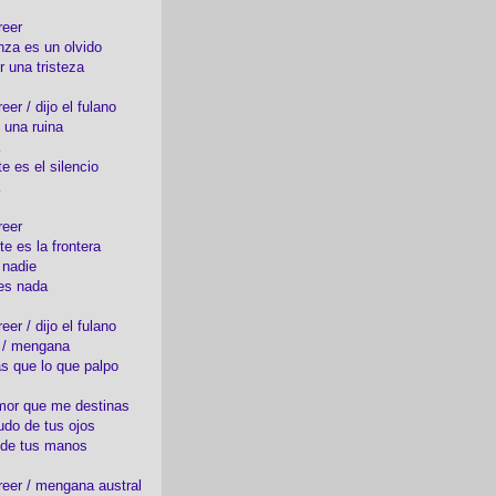
reer
nza es un olvido
r una tristeza
er / dijo el fulano
 una ruina
e es el silencio
reer
te es la frontera
 nadie
es nada
er / dijo el fulano
o / mengana
s que lo que palpo
mor que me destinas
udo de tus ojos
 de tus manos
eer / mengana austral