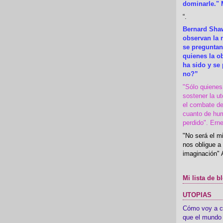
dominarle." 
“
.
Bernard Shaw
observan la r
se preguntan
quienes la 
ha sido y se
no?”
"Sólo quiene
sostener la u
el combate de
cuanto de hu
perdido". Ern
"No será el mi
nos obligue a 
imaginación" 
Mi lista de b
UTOPIAS
Cómo voy a cre
que el mundo 