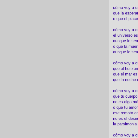
cómo voy a c
que la espera
o que el place
cómo voy a cre
el universo es
aunque lo sea
o que la muert
aunque lo sea
cómo voy a c
que el horizon
que el mar es
que la noche 
cómo voy a cre
que tu cuerp
no es algo má
o que tu amor
ese remoto a
no es el desn
la parsimonia
cómo voy a cr