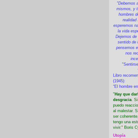
"Debemos a
mismos, y t
hombres d
realidad
esperemos nad
la vida esp
Dejemos de i
sentido de 
pensemos en
nos re
inc
"Sentirse
Libro recome
(1945):
“El hombre en
"
Hay que darl
desgracia
. S
puedo reaccio
al malestar. 
ser coherente,
tengo una est
vivir." Boris C
Utopía