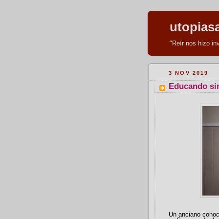
utopias
"Reír nos hizo i
3 NOV 2019
Educando sin
Un anciano conoce