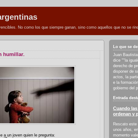
argentinas
nvencibles. No como los que siempre ganan, sino como aquellos que no se rind
Lo que se de
 humillar.
Juan Bautista
dice ""la igua
derecho de pro
disponer de s
actos, la part
e la formación
gobierno del p
Entrada dest
Cuando las 
ordenan y 
Rescato este 
unos años, en
momento vale 
 a un joven quien le pregunta: