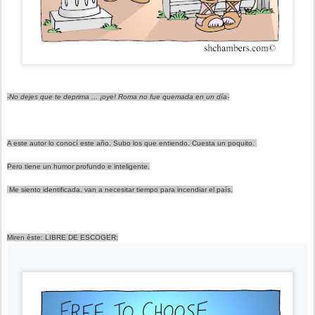
-
No dejes que te deprima ... ¡oye! Roma no fue quemada en un día-
A este autor lo conocí este año. Subo los que entiendo. Cuesta un poquito. 
Pero tiene un humor profundo e inteligente.
 Me siento identificada, van a necesitar tiempo para incendiar el país.
Miren éste: LIBRE DE ESCOGER: