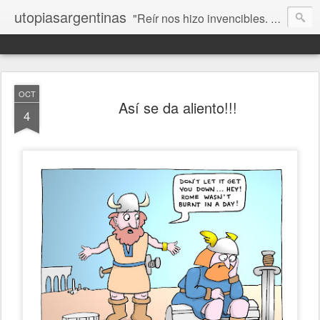
utopiasargentinas
"Reír nos hizo invencibles. No como los que siempre ganan, sino como aquellos que no se rinden”. Frida Kahlo
OCT
Así se da aliento!!!
4