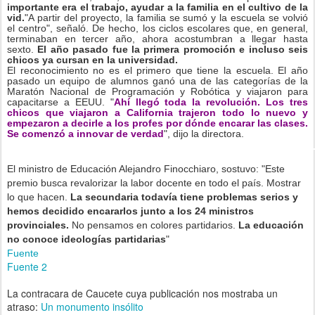
importante era el trabajo, ayudar a la familia en el cultivo de la
vid.
"A partir del proyecto, la familia se sumó y la escuela se volvió
el centro", señaló. De hecho, los ciclos escolares que, en general,
terminaban en tercer año, ahora acostumbran a llegar hasta
sexto.
El año pasado fue la primera promoción e incluso seis
chicos ya cursan en la universidad.
El reconocimiento no es el primero que tiene la escuela. El año
pasado un equipo de alumnos ganó una de las categorías de la
Maratón Nacional de Programación y Robótica y viajaron para
capacitarse a EEUU. "
Ahí llegó toda la revolución. Los tres
chicos que viajaron a California trajeron todo lo nuevo y
empezaron a decirle a los profes por dónde encarar las clases.
Se comenzó a innovar de verdad
", dijo la directora.
El ministro de Educación Alejandro Finocchiaro, sostuvo: "Este
premio busca revalorizar la labor docente en todo el país. Mostrar
lo que hacen.
La secundaria todavía tiene problemas serios y
hemos decidido encararlos junto a los 24 ministros
provinciales.
No pensamos en colores partidarios.
La educación
no conoce ideologías partidarias
"
Fuente
Fuente 2
La contracara de Caucete cuya publicación nos mostraba un
atraso:
Un monumento insólito