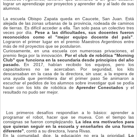
lograr un aprendizaje por proyectos y aprender de y al lado de sus
alumnos.
La escuela Obispo Zapata queda en Caucete, San Juan. Está
alejada de las zonas urbanas de la provincia, rodeada de caminos
de tierras. Es difícil acceder a ella. Tan solo pasa un colectivo tres
veces por día.
Pese a las dificultades, sus docentes fueron
reconocidos como el "mejor equipo docente del país"
.
Lograron el primer lugar en el premio Maestros Argentinos entre
más de mil proyectos que se postularon.
Curiosamente, en una escuela con numerosas privaciones, el
premio llega por la innovación.
Por el club de robótica "Morning
Club" que funciona en la secundaria desde principios del año
pasado.
En 2017, habían recibido los equipos, pero los
capacitadores no se acercaban. Por seguridad, los kits
descansaban en la casa de la directora, sin usar, a la espera de
una ayuda que permitiera dar el primer paso S
e animaron a
escuchar el pedidos de los alumnos sobre investigar qué se podía
hacer con los kits de robótica de
Aprender Conectados
y el
resultado no pudo ser mejor.
Los primeros desafíos respondían a lo básico: aprender a
programar el robot, hacer que se mueva. Con el tiempo las
consignas se fueron complejizando.
La idea era motivarlos para
que quieran seguir en la escuela y enseñarles de una forma
diferente"
, contó a su directora, Ivana Rivas.
En la comunidad, dice, la educación no era la prioridad.
Lo