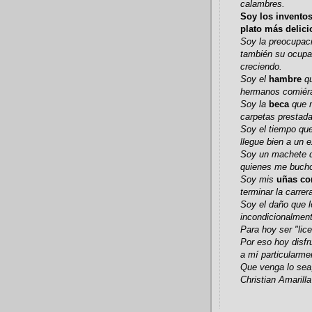
calambres.
Soy los invento
plato más delic
Soy la preocupaci
también su ocupa
creciendo.
Soy el
hambre
q
hermanos comiéra
Soy la
beca
que m
carpetas prestada
Soy el tiempo qu
llegue bien a un 
Soy un machete q
quienes me bucho
Soy mis
uñas co
terminar la carrer
Soy el daño que 
incondicionalment
Para hoy ser "lic
Por eso hoy disfr
a mí particularm
Que venga lo sea
Christian Amaril