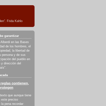
en”. Frida Kahlo
be garantizar
 Alberdi en las Bases
ldad de los hombres, el
piedad, la libertad de
u persona y de sus
icipación del pueblo en
 y dirección del
aís".
acada
reglas contienen,
protegen
texto que aunque tiene
 este preciso
la pena recordar: