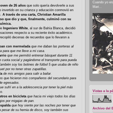
Cuando yo era 
joven de 26 años
que solo quería devolverle a sus
Mari...
o invertido en su crianza y educación conmovió en
s.
A través de una carta, Christian Amarilla
so que dio y que, finalmente, culminó con su
química.
de
Ingeniero White
, al sur de Bahía Blanca, decidió
saciones respecto a su reciente éxito académico.
recopiló decenas de recuerdos que lo llevaron a
s
e pan con mermelada
que me daban las porteras al
la para que me lleve a mi casa.
arrio
que me permitió entrenar básquet durante 11
e cuota social y pagándome el transporte para pueda
. También soy los botines de fútbol 5 que usaba de niño
uet por no tener otras zapatillas.
da
de mis amigos para salir a bailar.
es que hicieron mis compañeros del secundario para
de egresados.
ue sufrí en a la adolescencia por tener la piel más
Vistas a la p
to.
etros en bicicleta
que hacia mi viejo todos los días
bajos por migajas de pan.
espalda
que hoy siente por las noches por tener que
Archivo del 
a pesar de su hernia de disco, soy también sus