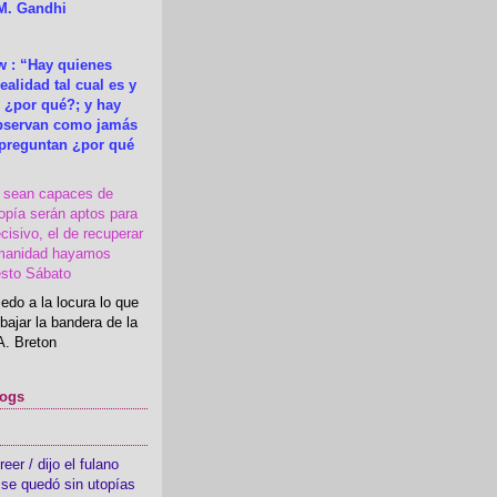
M. Gandhi
 : “Hay quienes
ealidad tal cual es y
 ¿por qué?; y hay
observan como jamás
 preguntan ¿por qué
s sean capaces de
topía serán aptos para
cisivo, el de recuperar
manidad hayamos
esto Sábato
edo a la locura lo que
bajar la bandera de la
A. Breton
logs
er / dijo el fulano
se quedó sin utopías