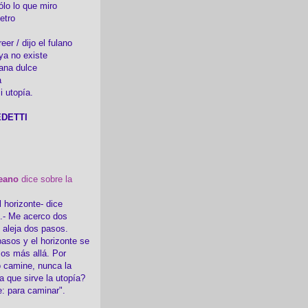
ólo lo que miro
etro
er / dijo el fulano
ya no existe
ana dulce
a
i utopía.
DETTI
eano
dice sobre la
l horizonte- dice
i.- Me acerco dos
e aleja dos pasos.
asos y el horizonte se
sos más allá. Por
 camine, nunca la
a que sirve la utopía?
e: para caminar".