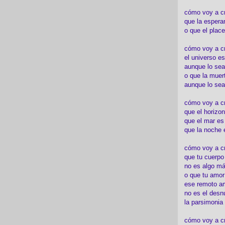
cómo voy a c
que la espera
o que el place
cómo voy a cre
el universo es
aunque lo sea
o que la muert
aunque lo sea
cómo voy a c
que el horizon
que el mar es
que la noche 
cómo voy a cre
que tu cuerp
no es algo má
o que tu amor
ese remoto a
no es el desn
la parsimonia
cómo voy a cr