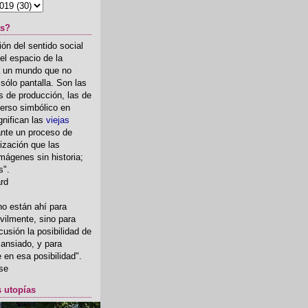
as?
ón del sentido social
el espacio de la
ia un mundo que no
, sólo pantalla. Son las
 de producción, las de
erso simbólico en
gnifican las
viejas
nte un proceso de
ización que las
mágenes sin historia;
s".
ard
o están ahí para
rvilmente, sino para
usión la posibilidad de
o ansiado, y para
fe en esa posibilidad".
se
s utopías