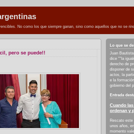
argentinas
nvencibles. No como los que siempre ganan, sino como aquellos que no se rind
Lo que se de
cil, pero se puede!!
Juan Bautista
dice ""la igua
derecho de pro
disponer de s
actos, la part
e la formación
gobierno del p
Entrada dest
Cuando las 
ordenan y 
Rescato este 
unos años, en
momento vale 