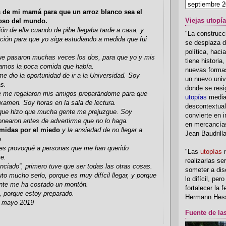
s de mi mamá para que un arroz blanco sea el
Viejas utopí
ioso del mundo.
ón de ella cuando de pibe llegaba tarde a casa, y
"La construcci
ción para que yo siga estudiando a medida que fui
se desplaza d
política, hac
ue pasaron muchas veces los dos, para que yo y mis
tiene historia
mos la poca comida que había.
nuevas formas
e dio la oportunidad de ir a la Universidad. Soy
un nuevo univ
s.
donde se resi
e me regalaron mis amigos preparándome para que
utopías
media
examen. Soy horas en la sala de lectura.
descontextual
ue hizo que mucha gente me prejuzgue. Soy
convierte en i
nearon antes de advertirme que no lo haga.
en mercancía
midas por el miedo
y la ansiedad de no llegar a
Jean Baudrill
a.
les provoqué a personas que me han querido
"Las
utopías
n
e.
realizarlas se
enciado”, primero tuve que ser todas las otras cosas.
someter a disc
uto mucho serlo, porque es muy difícil llegar, y porque
lo difícil, per
ente me ha costado un montón.
fortalecer la 
, porque estoy preparado.
Hermann Hes
la mayo 2019
Fuente de la