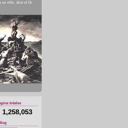
un niño, dice el Dr.
ágina totales
1,258,053
Blog