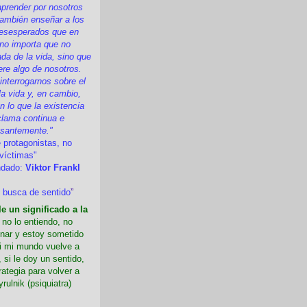
prender por nosotros
ambién enseñar a los
esesperados que en
 no importa que no
a de la vida, sino que
ere algo de nosotros.
nterrogarnos sobre el
la vida y, en cambio,
 lo que la existencia
clama continua e
esantemente."
 protagonistas, no
víctimas"
ndado:
Viktor Frankl
 busca de sentido
”
e un significado a la
i no lo entiendo, no
nar y estoy sometido
Si mi mundo vuelve a
 si le doy un sentido,
rategia para volver a
yrulnik (psiquiatra)