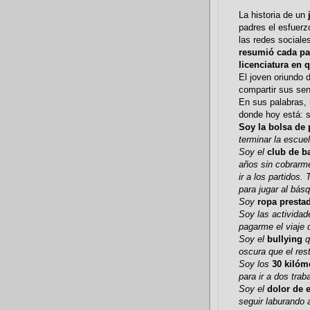
La historia de un
padres el esfuerz
las redes sociale
resumió cada pa
licenciatura en 
El joven oriundo 
compartir sus sen
En sus palabras, 
donde hoy está: 
Soy la bolsa d
terminar la escue
Soy el
club de b
años sin cobrarm
ir a los partidos
para jugar al básq
Soy
ropa presta
Soy las actividad
pagarme el viaje 
Soy el
bullying
q
oscura que el res
Soy los
30 kilóm
para ir a dos tra
Soy el
dolor de 
seguir laburando 