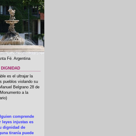
nta Fé. Argentina
 DIGNIDAD
le es el ultrajar la
os pueblos violando su
 Manuel Belgrano 28 de
.(Monumento a la
rio)
alguien comprende
 leyes injustas es
su dignidad de
una tiranía puede