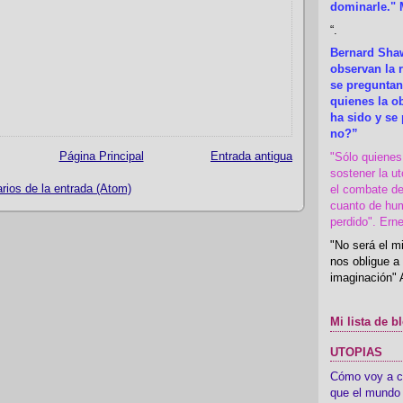
dominarle." 
“
.
Bernard Shaw
observan la r
se preguntan
quienes la 
ha sido y se
no?”
Página Principal
Entrada antigua
"Sólo quiene
sostener la u
ios de la entrada (Atom)
el combate de
cuanto de hu
perdido". Ern
"No será el mi
nos obligue a 
imaginación" 
Mi lista de b
UTOPIAS
Cómo voy a cre
que el mundo 