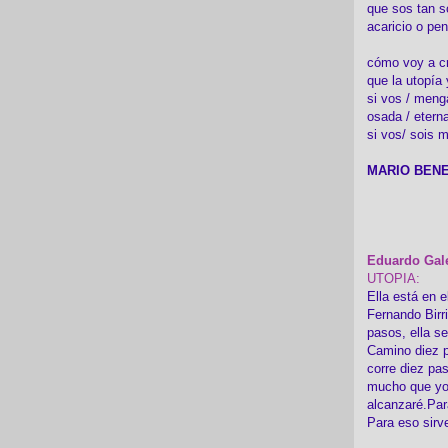
que sos tan s
acaricio o pen
cómo voy a cre
que la utopía 
si vos / meng
osada / etern
si vos/ sois m
MARIO BENE
Eduardo Gal
UTOPIA:
Ella está en e
Fernando Birr
pasos, ella s
Camino diez p
corre diez pa
mucho que yo
alcanzaré.Par
Para eso sirv