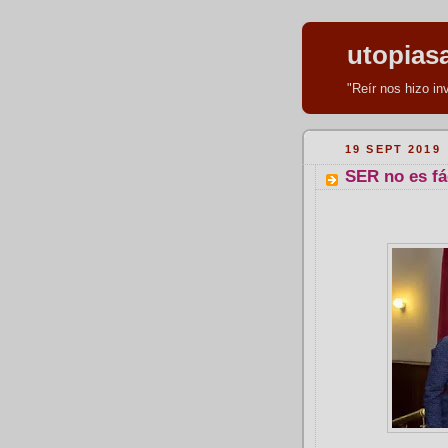
utopias
"Reír nos hizo i
19 SEPT 2019
SER no es fá