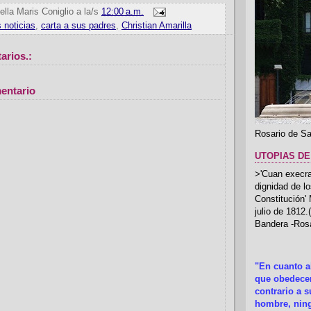
ella Maris Coniglio
a la/s
12:00 a.m.
 noticias
,
carta a sus padres
,
Christian Amarilla
arios.:
entario
Rosario de Sa
UTOPIAS DE
>'Cuan execrab
dignidad de l
Constitución'
julio de 1812
Bandera -Rosa
"En cuanto 
que obedecer
contrario a 
hombre, ning