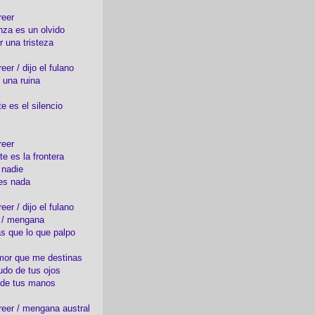
reer
nza es un olvido
r una tristeza
er / dijo el fulano
 una ruina
e es el silencio
reer
te es la frontera
 nadie
es nada
er / dijo el fulano
o / mengana
s que lo que palpo
mor que me destinas
udo de tus ojos
 de tus manos
eer / mengana austral