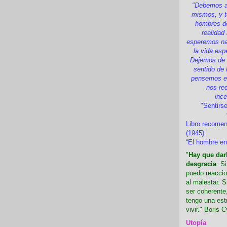
"Debemos a
mismos, y t
hombres d
realidad
esperemos nad
la vida esp
Dejemos de i
sentido de 
pensemos en
nos re
inc
"Sentirse
Libro recome
(1945):
“El hombre en
"
Hay que darl
desgracia
. S
puedo reaccio
al malestar. 
ser coherente,
tengo una est
vivir." Boris C
Utopía