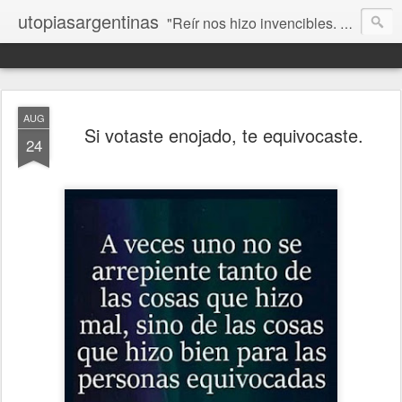
utopiasargentinas
"Reír nos hizo invencibles. No como los que siempre ganan, sino como aquellos que no se rinden”. Frida Kahlo
AUG
Si votaste enojado, te equivocaste.
24