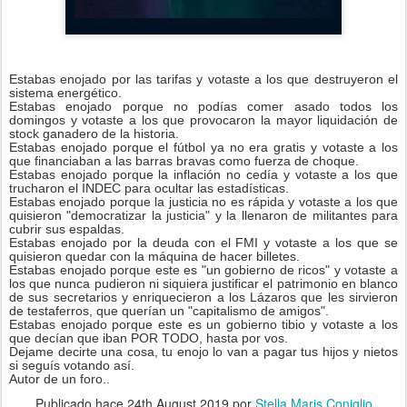
Estabas enojado por las tarifas y votaste a los que destruyeron el
sistema energético.
Estabas enojado porque no podías comer asado todos los
domingos y votaste a los que provocaron la mayor liquidación de
stock ganadero de la historia.
Estabas enojado porque el fútbol ya no era gratis y votaste a los
que financiaban a las barras bravas como fuerza de choque.
Estabas enojado porque la inflación no cedía y votaste a los que
trucharon el INDEC para ocultar las estadísticas.
Estabas enojado porque la justicia no es rápida y votaste a los que
quisieron "democratizar la justicia" y la llenaron de militantes para
cubrir sus espaldas.
Estabas enojado por la deuda con el FMI y votaste a los que se
quisieron quedar con la máquina de hacer billetes.
Estabas enojado porque este es "un gobierno de ricos" y votaste a
los que nunca pudieron ni siquiera justificar el patrimonio en blanco
de sus secretarios y enriquecieron a los Lázaros que les sirvieron
de testaferros, que querían un "capitalismo de amigos".
Estabas enojado porque este es un gobierno tibio y votaste a los
que decían que iban POR TODO, hasta por vos.
Dejame decirte una cosa, tu enojo lo van a pagar tus hijos y nietos
si seguís votando así.
Autor de un foro..
Publicado hace
24th August 2019
por
Stella Maris Coniglio