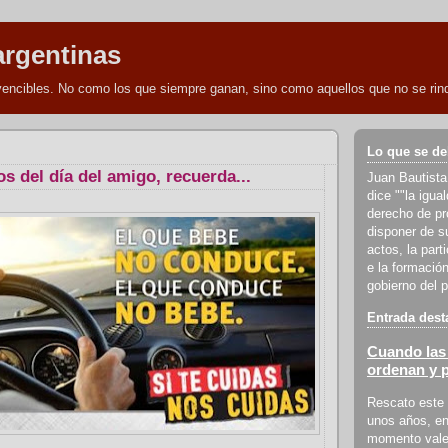
argentinas
nvencibles. No como los que siempre ganan, sino como aquellos que no se rind
Lo que se de
os del día del amigo, recuerda...
Juan Bautista
dice ""la igua
derecho de pro
disponer de s
actos, la part
e la formación
gobierno del p
Entrada dest
Cuando las 
ordenan y 
Rescato este 
unos años, en
momento vale 