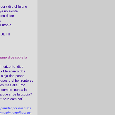
er / dijo el fulano
ya no existe
ana dulce
a
i utopía.
DETTI
eano
dice sobre la
l horizonte- dice
i.- Me acerco dos
e aleja dos pasos.
asos y el horizonte se
sos más allá. Por
 camine, nunca la
a que sirve la utopía?
e: para caminar".
prender por nosotros
ambién enseñar a los