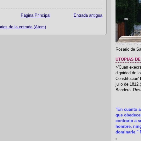
Página Principal
Entrada antigua
ios de la entrada (Atom)
Rosario de Sa
UTOPIAS DE
>'Cuan execrab
dignidad de l
Constitución'
julio de 1812
Bandera -Rosa
"En cuanto 
que obedecer
contrario a 
hombre, ning
dominarle." 
“
.