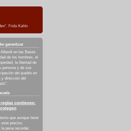
en”. Frida Kahlo
be garantizar
 Alberdi en las Bases
ldad de los hombres, el
piedad, la libertad de
u persona y de sus
icipación del pueblo en
 y dirección del
aís".
acada
reglas contienen,
protegen
texto que aunque tiene
 este preciso
la pena recordar: