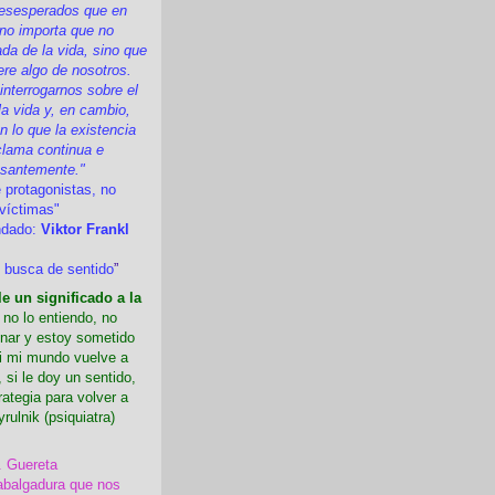
esesperados que en
 no importa que no
a de la vida, sino que
ere algo de nosotros.
nterrogarnos sobre el
la vida y, en cambio,
 lo que la existencia
clama continua e
esantemente."
 protagonistas, no
víctimas"
ndado:
Viktor Frankl
 busca de sentido
”
e un significado a la
i no lo entiendo, no
nar y estoy sometido
Si mi mundo vuelve a
 si le doy un sentido,
rategia para volver a
yrulnik (psiquiatra)
. Guereta
abalgadura que nos