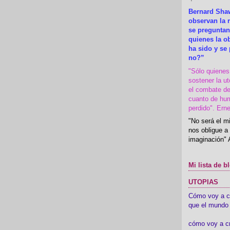
Bernard Shaw
observan la r
se preguntan
quienes la 
ha sido y se
no?”
"Sólo quiene
sostener la u
el combate de
cuanto de hu
perdido". Ern
"No será el mi
nos obligue a 
imaginación" 
Mi lista de b
UTOPIAS
Cómo voy a cre
que el mundo 
cómo voy a c