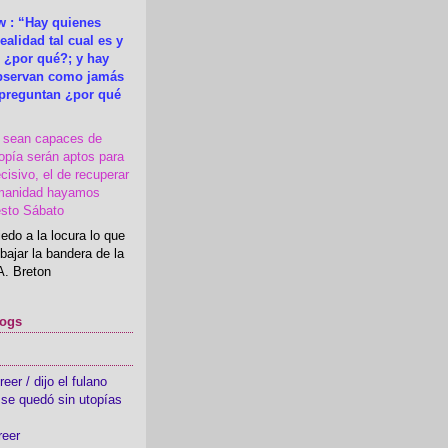
 : “Hay quienes
ealidad tal cual es y
 ¿por qué?; y hay
observan como jamás
 preguntan ¿por qué
s sean capaces de
topía serán aptos para
cisivo, el de recuperar
manidad hayamos
esto Sábato
edo a la locura lo que
bajar la bandera de la
A. Breton
logs
er / dijo el fulano
se quedó sin utopías
reer