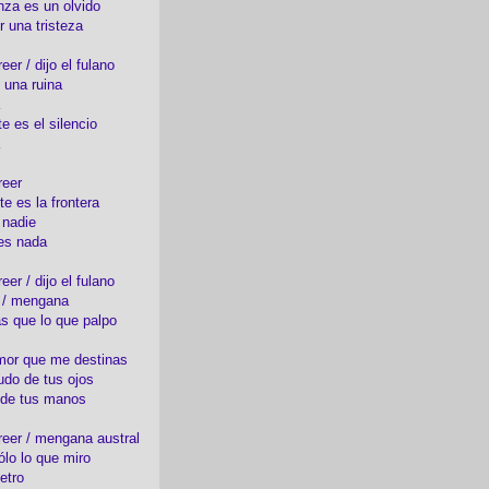
nza es un olvido
r una tristeza
er / dijo el fulano
 una ruina
e es el silencio
reer
te es la frontera
 nadie
es nada
er / dijo el fulano
o / mengana
s que lo que palpo
mor que me destinas
udo de tus ojos
 de tus manos
eer / mengana austral
ólo lo que miro
etro