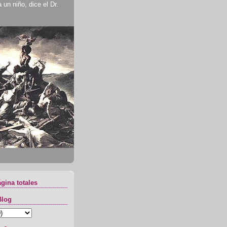
un niño, dice el Dr.
ágina totales
Blog