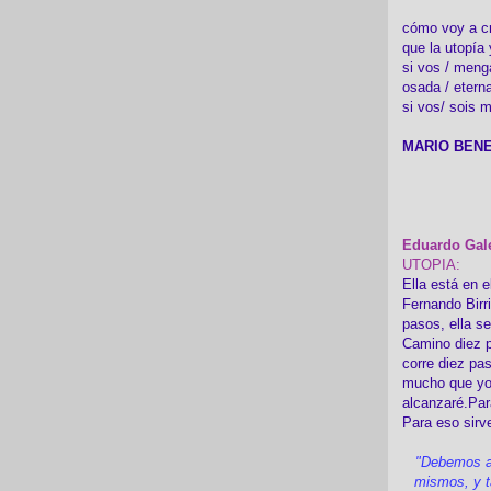
cómo voy a cre
que la utopía 
si vos / meng
osada / etern
si vos/ sois m
MARIO BENE
Eduardo Gal
UTOPIA:
Ella está en e
Fernando Birr
pasos, ella s
Camino diez p
corre diez pa
mucho que yo
alcanzaré.Par
Para eso sirv
"Debemos a
mismos, y t