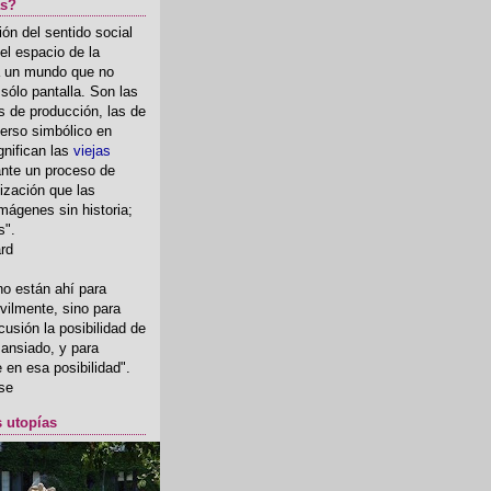
as?
ón del sentido social
el espacio de la
ia un mundo que no
, sólo pantalla. Son las
 de producción, las de
erso simbólico en
gnifican las
viejas
nte un proceso de
ización que las
mágenes sin historia;
s".
ard
o están ahí para
rvilmente, sino para
usión la posibilidad de
o ansiado, y para
fe en esa posibilidad".
se
s utopías