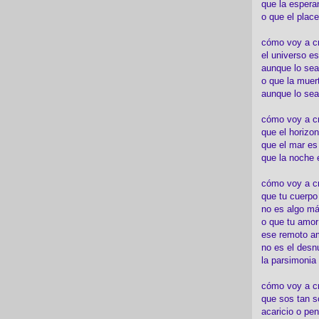
que la espera
o que el place
cómo voy a cre
el universo es
aunque lo sea
o que la muert
aunque lo sea
cómo voy a c
que el horizon
que el mar es
que la noche 
cómo voy a cre
que tu cuerp
no es algo má
o que tu amor
ese remoto a
no es el desn
la parsimonia
cómo voy a cr
que sos tan s
acaricio o pen