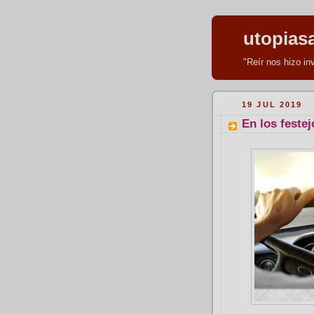
utopias
"Reír nos hizo i
19 JUL 2019
En los festej