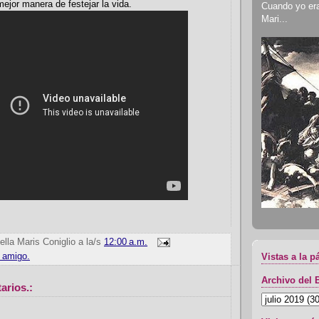
mejor manera de festejar la vida.
Cuando yo era 
Mari...
ella Maris Coniglio
a la/s
12:00 a.m.
l amigo.
Vistas a la p
Archivo del 
arios.: