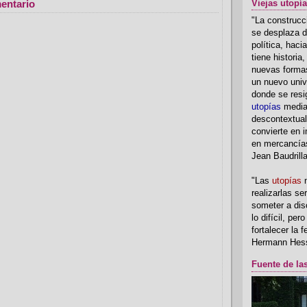
entario
Viejas utopí
"La construcci
se desplaza d
política, hac
tiene historia
nuevas formas
un nuevo univ
donde se resi
utopías
media
descontextual
convierte en i
en mercancía
Jean Baudrill
"Las
utopías
n
realizarlas se
someter a disc
lo difícil, per
fortalecer la 
Hermann Hes
Fuente de la