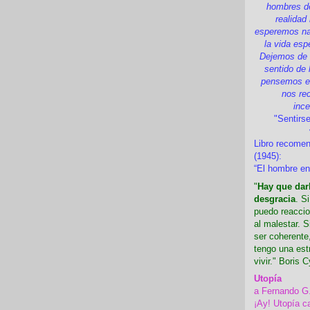
hombres d
realidad
esperemos nad
la vida esp
Dejemos de i
sentido de 
pensemos en
nos re
inc
"Sentirse
Libro recome
(1945):
“El hombre en
"
Hay que darl
desgracia
. S
puedo reaccio
al malestar. 
ser coherente,
tengo una est
vivir." Boris C
Utopía
a Fernando G
¡Ay! Utopía c