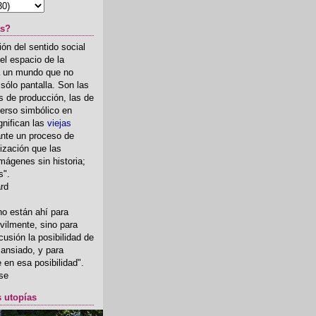
as?
ón del sentido social
el espacio de la
ia un mundo que no
, sólo pantalla. Son las
 de producción, las de
erso simbólico en
gnifican las
viejas
nte un proceso de
ización que las
mágenes sin historia;
s".
ard
o están ahí para
rvilmente, sino para
usión la posibilidad de
o ansiado, y para
fe en esa posibilidad".
se
s utopías