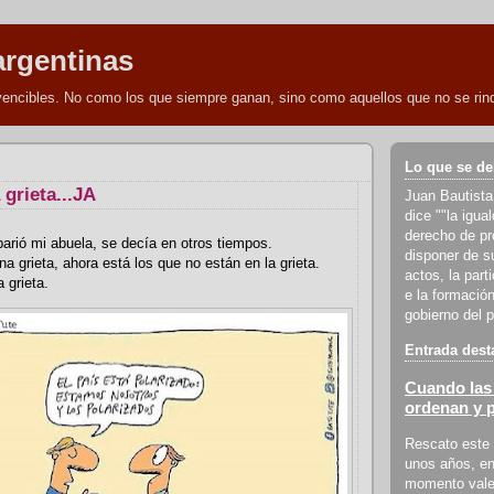
argentinas
nvencibles. No como los que siempre ganan, sino como aquellos que no se rind
Lo que se de
grieta...JA
Juan Bautista
dice ""la igua
derecho de pro
rió mi abuela, se decía en otros tiempos.
disponer de s
a grieta, ahora está los que no están en la grieta.
actos, la part
a grieta.
e la formación
gobierno del p
Entrada dest
Cuando las 
ordenan y 
Rescato este 
unos años, en
momento vale 