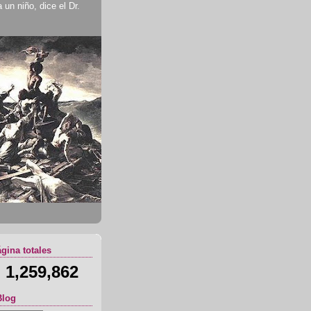
un niño, dice el Dr.
ágina totales
1,259,862
Blog