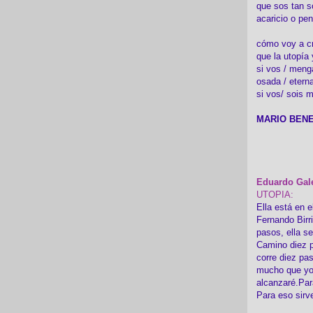
que sos tan s
acaricio o pen
cómo voy a cre
que la utopía 
si vos / meng
osada / etern
si vos/ sois m
MARIO BENE
Eduardo Gal
UTOPIA:
Ella está en e
Fernando Birr
pasos, ella s
Camino diez p
corre diez pa
mucho que yo
alcanzaré.Par
Para eso sirv