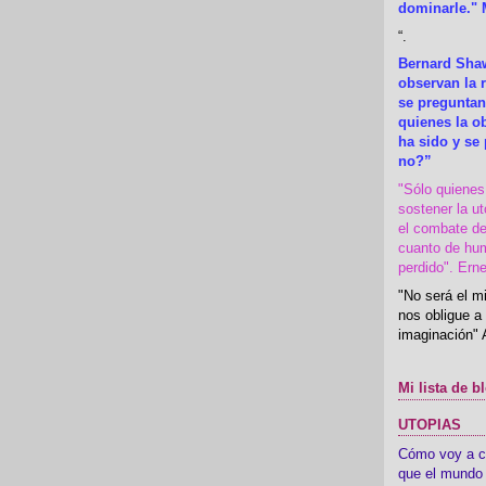
dominarle." 
“
.
Bernard Shaw
observan la r
se preguntan
quienes la 
ha sido y se
no?”
"Sólo quiene
sostener la u
el combate de
cuanto de hu
perdido". Ern
"No será el mi
nos obligue a 
imaginación" 
Mi lista de b
UTOPIAS
Cómo voy a cre
que el mundo 