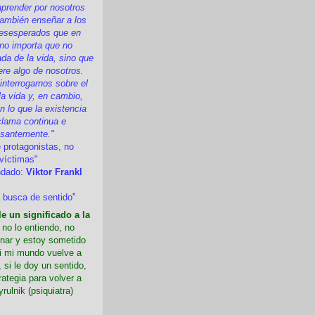
prender por nosotros
ambién enseñar a los
esesperados que en
 no importa que no
a de la vida, sino que
ere algo de nosotros.
nterrogarnos sobre el
la vida y, en cambio,
 lo que la existencia
clama continua e
esantemente."
 protagonistas, no
víctimas"
ndado:
Viktor Frankl
 busca de sentido
”
e un significado a la
i no lo entiendo, no
nar y estoy sometido
Si mi mundo vuelve a
 si le doy un sentido,
rategia para volver a
yrulnik (psiquiatra)