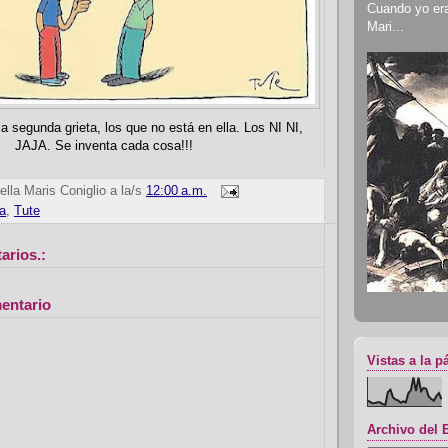
Cuando yo era 
Mari...
 segunda grieta, los que no está en ella. Los NI NI,
JAJA. Se inventa cada cosa!!!
ella Maris Coniglio
a la/s
12:00 a.m.
ta
,
Tute
arios.:
entario
Vistas a la p
Archivo del 