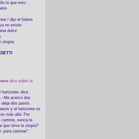
ólo lo que miro
etro
er / dijo el fulano
ya no existe
ana dulce
a
i utopía.
DETTI
eano
dice sobre la
l horizonte- dice
i.- Me acerco dos
e aleja dos pasos.
asos y el horizonte se
sos más allá. Por
 camine, nunca la
a que sirve la utopía?
e: para caminar".