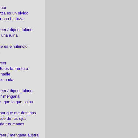
reer
nza es un olvido
r una tristeza
er / dijo el fulano
 una ruina
e es el silencio
reer
te es la frontera
 nadie
es nada
er / dijo el fulano
o / mengana
s que lo que palpo
mor que me destinas
udo de tus ojos
 de tus manos
eer / mengana austral