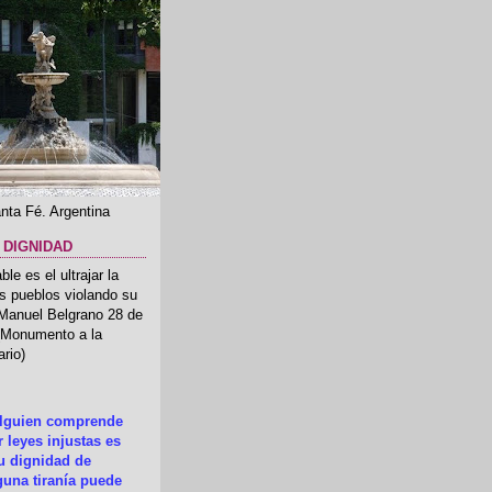
nta Fé. Argentina
 DIGNIDAD
le es el ultrajar la
os pueblos violando su
 Manuel Belgrano 28 de
.(Monumento a la
rio)
alguien comprende
 leyes injustas es
su dignidad de
una tiranía puede