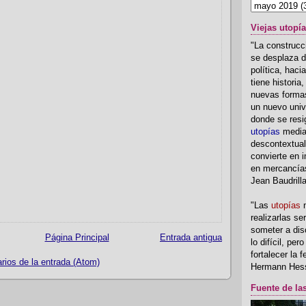
Viejas utopí
"La construcci
se desplaza d
política, hac
tiene historia
nuevas formas
un nuevo univ
donde se resi
utopías
media
descontextual
convierte en i
en mercancía
Jean Baudrill
"Las
utopías
n
realizarlas se
someter a disc
Página Principal
Entrada antigua
lo difícil, per
fortalecer la 
ios de la entrada (Atom)
Hermann Hes
Fuente de la