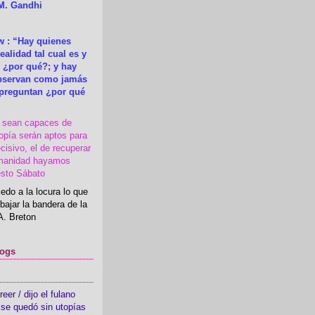
M. Gandhi
 : “Hay quienes
ealidad tal cual es y
 ¿por qué?; y hay
observan como jamás
 preguntan ¿por qué
s sean capaces de
topía serán aptos para
cisivo, el de recuperar
manidad hayamos
esto Sábato
edo a la locura lo que
bajar la bandera de la
A. Breton
logs
er / dijo el fulano
se quedó sin utopías