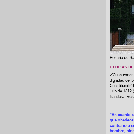
Rosario de Sa
UTOPIAS DE
>'Cuan execrab
dignidad de l
Constitución'
julio de 1812
Bandera -Rosa
"En cuanto 
que obedecer
contrario a 
hombre, ning