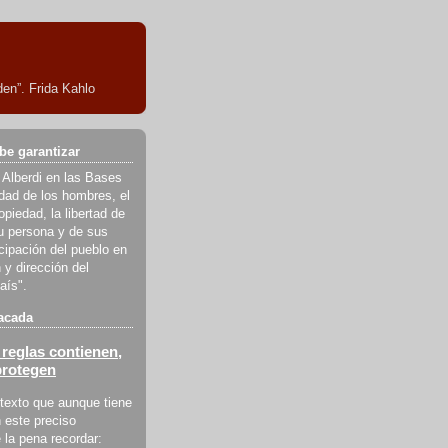
en”. Frida Kahlo
be garantizar
 Alberdi en las Bases
ldad de los hombres, el
piedad, la libertad de
u persona y de sus
icipación del pueblo en
 y dirección del
aís".
acada
reglas contienen,
protegen
texto que aunque tiene
 este preciso
la pena recordar: