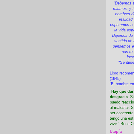
"Debemos a
mismos, y t
hombres d
realidad
esperemos nad
la vida esp
Dejemos de i
sentido de 
pensemos en
nos re
inc
"Sentirse
Libro recome
(1945):
“El hombre en
"
Hay que darl
desgracia
. S
puedo reaccio
al malestar. 
ser coherente,
tengo una est
vivir." Boris C
Utopía