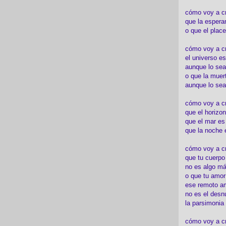
cómo voy a c
que la espera
o que el place
cómo voy a cre
el universo es
aunque lo sea
o que la muert
aunque lo sea
cómo voy a c
que el horizon
que el mar es
que la noche 
cómo voy a cre
que tu cuerp
no es algo má
o que tu amor
ese remoto a
no es el desn
la parsimonia
cómo voy a cr