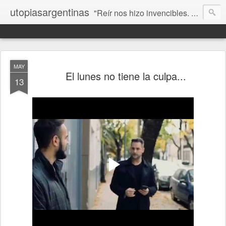
utopiasargentinas
"Reír nos hizo invencibles. No como los que siempre ganan, sino como aquellos que no se rinden”. Frida Kahlo
MAY
El lunes no tiene la culpa...
13