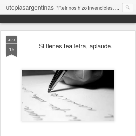
utopiasargentinas
"Reír nos hizo invencibles. No como los que siempre ganan, sino como aquellos que no se rinden”. Frida Kahlo
APR
Si tienes fea letra, aplaude.
15