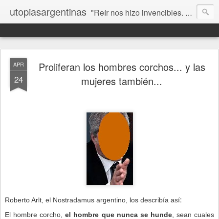
utopiasargentinas
"Reír nos hizo invencibles. No como los que siempre ganan, sino como aquellos que no se rinden”. Frida Kahlo
Proliferan los hombres corchos... y las
APR
24
mujeres también...
:
Roberto Arlt, el Nostradamus argentino, los describía así
El hombre corcho,
el hombre que nunca se hunde
, sean cuales