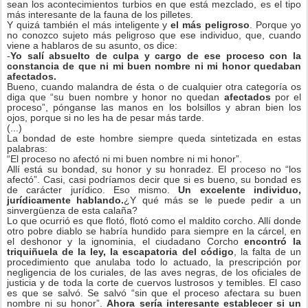
sean los acontecimientos turbios en que está mezclado, es el tipo
más interesante de la fauna de los pilletes.
Y quizá también el más inteligente y
el más peligroso
. Porque yo
no conozco sujeto más peligroso que ese individuo, que, cuando
viene a hablaros de su asunto, os dice:
-
Yo salí absuelto de culpa y cargo de ese proceso con la
constancia de que ni mi buen nombre ni mi honor quedaban
afectados.
Bueno, cuando malandra de ésta o de cualquier otra categoría os
diga que “su buen nombre y honor no quedan
afectados
por el
proceso”, pónganse las manos en los bolsillos y abran bien los
ojos, porque si no les ha de pesar más tarde.
(...)
La bondad de este hombre siempre queda sintetizada en estas
palabras:
“El proceso no afectó ni mi buen nombre ni mi honor”.
Allí está su bondad, su honor y su honradez. El proceso no “los
afectó”. Casi, casi podríamos decir que si es bueno, su bondad es
de carácter jurídico. Eso mismo.
Un excelente individuo,
jurídicamente hablando.
¿Y qué más se le puede pedir a un
sinvergüenza de esta calaña?
Lo que ocurrió es que flotó, flotó como el maldito corcho. Allí donde
otro pobre diablo se habría hundido para siempre en la cárcel, en
el deshonor y la ignominia, el ciudadano Corcho
encontró la
triquiñuela de la ley, la escapatoria del código
, la falta de un
procedimiento que anulaba todo lo actuado, la prescripción por
negligencia de los curiales, de las aves negras, de los oficiales de
justicia y de toda la corte de cuervos lustrosos y temibles. El caso
es que se salvó. Se salvó “sin que el proceso afectara su buen
nombre ni su honor”.
Ahora sería interesante establecer si un