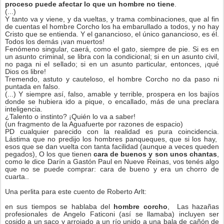
proceso puede afectar lo que un hombre no tiene
.
(...)
Y tanto va y viene, y da vueltas, y trama combinaciones, que al fin
de cuentas el hombre Corcho los ha embarullado a todos, y no hay
Cristo que se entienda. Y el ganancioso, el único ganancioso, es él.
Todos los demás ¡van muertos!
Fenómeno singular, caerá, como el gato, siempre de pie. Si es en
un asunto criminal, se libra con la condicional; si en un asunto civil,
no paga ni el sellado; si en un asunto particular, entonces, ¡qué
Dios os libre!
Tremendo, astuto y cauteloso, el hombre Corcho no da paso ni
puntada en falso.
(...) Y siempre así, falso, amable y terrible, prospera en los bajíos
donde se hubiera ido a pique, o encallado, más de una preclara
inteligencia.
¿Talento o instinto? ¡Quién lo va a saber!
(un fragmento de la Aguafuerte por razones de espacio)
PD cualquier parecido con la realidad es pura coincidencia.
Lástima que no predijo los hombres panqueques, que si los hay,
esos que se dan vuelta con tanta facilidad (aunque a veces queden
pegados), O los que tienen
cara de buenos y son unos chantas
,
como le dice Darín a Gastón Paul en Nueve Reinas, vos tenés algo
que no se puede comprar: cara de bueno y era un chorro de
cuarta..
Una perlita para este cuento de Roberto Arlt:
en sus tiempos se hablaba del
hombre corcho
,
Las hazañas
profesionales de Angelo Faticoni (así se llamaba) incluyen ser
cosido a un saco y arrojado a un río unido a una bala de cañón de