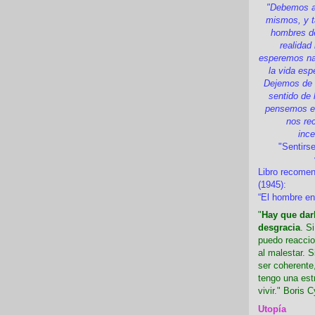
"Debemos a
mismos, y t
hombres d
realidad
esperemos nad
la vida esp
Dejemos de i
sentido de 
pensemos en
nos re
inc
"Sentirse
Libro recome
(1945):
“El hombre en
"
Hay que darl
desgracia
. S
puedo reaccio
al malestar. 
ser coherente,
tengo una est
vivir." Boris C
Utopía