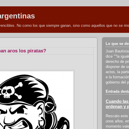
argentinas
nvencibles. No como los que siempre ganan, sino como aquellos que no se rind
Lo que se de
an aros los piratas?
Juan Bautista
dice ""la igua
derecho de pro
disponer de s
actos, la part
e la formación
gobierno del p
Entrada dest
Cuando las 
ordenan y 
Rescato este 
unos años, en
momento vale 