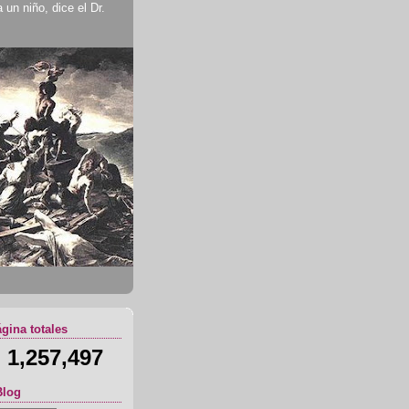
un niño, dice el Dr.
ágina totales
1,257,497
Blog