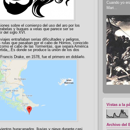
Cuando yo era 
Mari...
siones sobre el comienzo del uso del aro por los
rabelas y buques a velas que parece ser se
r del siglo XVI.
iajes entrañaban serias dificultades y peligros,
s rutas que pasaban por el cabo de Hornos, conocido
 como el cabo de las Tormentas, que separa América
ártida,,.Es donde se produce la unión de los dos
 Francis Drake, en 1578, fue el primero en doblarlo.
Vistas a la p
Archivo del 
 vientos huracanados, lluvias y nieve durante casi