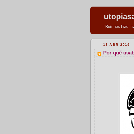
utopias
"Reír nos hizo i
13 ABR 2019
Por qué usab