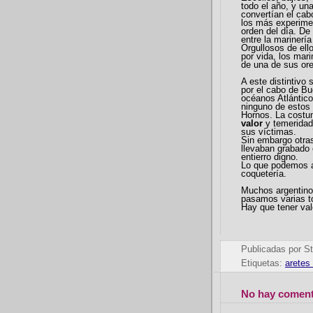
todo el año, y u
convertían el cab
los más experime
orden del día. De
entre la marinería
Orgullosos de ell
por vida, los mar
de una de sus ore
A este distintivo
por el cabo de Bu
océanos Atlántico
ninguno de estos 
Hornos. La costu
valor
y temeridad.
sus víctimas.
Sin embargo otras
llevaban grabado 
entierro digno.
Lo que podemos a
coquetería.
Muchos argentinos
pasamos varias to
Hay que tener valo
Publicadas por
St
Etiquetas:
aretes
No hay coment