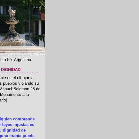
nta Fé. Argentina
 DIGNIDAD
le es el ultrajar la
os pueblos violando su
 Manuel Belgrano 28 de
.(Monumento a la
rio)
alguien comprende
 leyes injustas es
su dignidad de
una tiranía puede