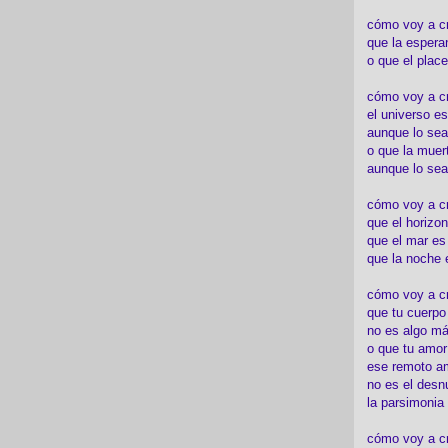
cómo voy a c
que la espera
o que el place
cómo voy a cre
el universo es
aunque lo sea
o que la muert
aunque lo sea
cómo voy a c
que el horizon
que el mar es
que la noche 
cómo voy a cre
que tu cuerp
no es algo má
o que tu amor
ese remoto a
no es el desn
la parsimonia
cómo voy a cr