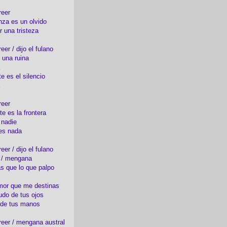
reer
nza es un olvido
r una tristeza
er / dijo el fulano
 una ruina
e es el silencio
reer
te es la frontera
 nadie
es nada
er / dijo el fulano
o / mengana
s que lo que palpo
mor que me destinas
udo de tus ojos
 de tus manos
eer / mengana austral