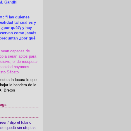
M. Gandhi
 : “Hay quienes
ealidad tal cual es y
 ¿por qué?; y hay
observan como jamás
 preguntan ¿por qué
s sean capaces de
topía serán aptos para
cisivo, el de recuperar
manidad hayamos
esto Sábato
edo a la locura lo que
bajar la bandera de la
A. Breton
logs
er / dijo el fulano
se quedó sin utopías