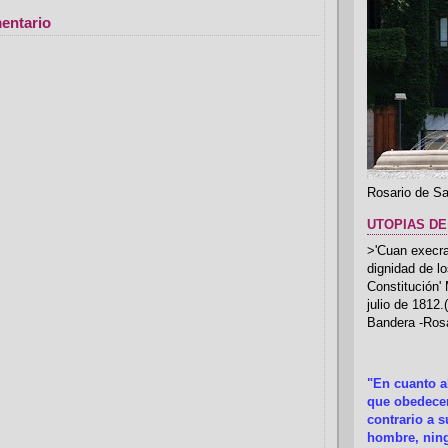
entario
Rosario de Sa
UTOPIAS DE
>'Cuan execrab
dignidad de l
Constitución'
julio de 1812
Bandera -Rosa
"En cuanto 
que obedecer
contrario a 
hombre, ning