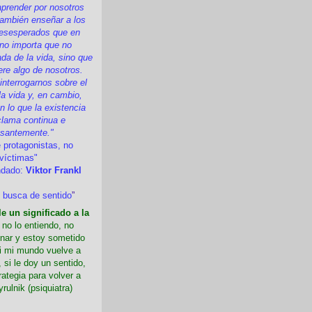
prender por nosotros
ambién enseñar a los
esesperados que en
 no importa que no
a de la vida, sino que
ere algo de nosotros.
nterrogarnos sobre el
la vida y, en cambio,
 lo que la existencia
clama continua e
esantemente."
 protagonistas, no
víctimas"
ndado:
Viktor Frankl
 busca de sentido
”
e un significado a la
i no lo entiendo, no
nar y estoy sometido
Si mi mundo vuelve a
 si le doy un sentido,
rategia para volver a
yrulnik (psiquiatra)