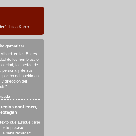
en”. Frida Kahlo
be garantizar
 Alberdi en las Bases
ldad de los hombres, el
piedad, la libertad de
u persona y de sus
icipación del pueblo en
 y dirección del
aís".
acada
reglas contienen,
protegen
texto que aunque tiene
 este preciso
la pena recordar: