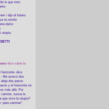
ólo lo que miro
etro
er / dijo el fulano
ya no existe
ana dulce
a
i utopía.
DETTI
eano
dice sobre la
l horizonte- dice
i.- Me acerco dos
e aleja dos pasos.
asos y el horizonte se
sos más allá. Por
 camine, nunca la
a que sirve la utopía?
e: para caminar".