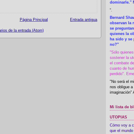
dominarle." 
“
.
Bernard Shaw
Página Principal
Entrada antigua
observan la r
se preguntan
ios de la entrada (Atom)
quienes la 
ha sido y se
no?”
"Sólo quiene
sostener la u
el combate de
cuanto de hu
perdido". Ern
"No será el mi
nos obligue a 
imaginación" 
Mi lista de b
UTOPIAS
Cómo voy a cre
que el mundo 