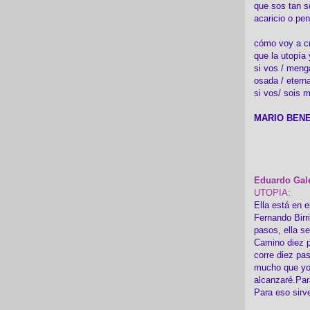
que sos tan s
acaricio o pen
cómo voy a cre
que la utopía 
si vos / meng
osada / etern
si vos/ sois m
MARIO BENE
Eduardo Gal
UTOPIA:
Ella está en e
Fernando Birr
pasos, ella s
Camino diez p
corre diez pa
mucho que yo
alcanzaré.Par
Para eso sirv