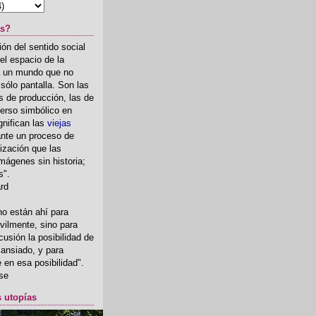
as?
ón del sentido social
el espacio de la
ia un mundo que no
, sólo pantalla. Son las
 de producción, las de
erso simbólico en
gnifican las
viejas
nte un proceso de
ización que las
mágenes sin historia;
s".
ard
o están ahí para
rvilmente, sino para
usión la posibilidad de
o ansiado, y para
fe en esa posibilidad".
se
s utopías