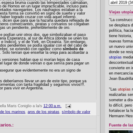
na espesa bruma cuando las tempestades calmaban,
o de Hornos en un lugar impracticable, incluso para
ntados navegantes. Los naufragios estaban a la
Viejas utopí
 esta forma se convirtió en signo de suerte y valor
 haber logrado cruzar con vida aquel infierno.
"La construcci
o, dicen que para que la hazaña quedara reflejada de
ineros comerciantes, piratas y corsarios se colgaban
se desplaza d
jas un pendiente, preferiblemente de oro.
política, hac
 se podían unir otros dos, que simbolizaban el paso
tiene historia
ena Esperanza, al sur de África (donde se unen los
nuevas formas
 e Indico), y el de York, en Oceanía. Sin embargo,
dos pendientes se podía igualar con el del cabo de
un nuevo univ
mbre, se extendió con rapidez como
símbolo de
donde se resi
 Sólo tenían que enseñar la oreja para acobardar a
utopías
media
 versiones hablan que si morían lejos de casa
descontextual
el lugar de donde venían o que servía para pagar un
convierte en i
segurar que evidentemente no era un signo de
en mercancía
Jean Baudrill
 deberíamos llevar un aro de este tipo, porque ya
rmentas con tanta fragilidad y seguimos vivos!!!.
r para vivir en Argentina.
"Las
utopías
n
realizarlas se
someter a disc
lo difícil, per
ella Maris Coniglio
a la/s
12:00 a.m.
fortalecer la 
 de los marinos
,
aros de los piratas
,
símbolo de valor
Hermann Hes
arios.:
Fuente de la