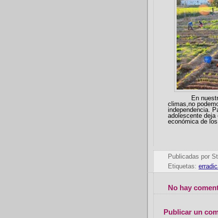
En nuestro país
climas,no podemo
independencia. P
adolescente deja 
económica de los
Publicadas por
St
Etiquetas:
erradi
No hay coment
Publicar un com