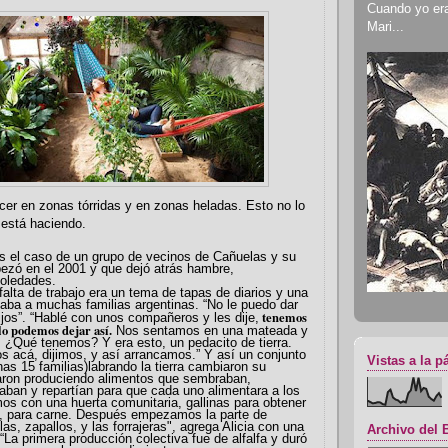
Cuando yo era 
Mari...
er en zonas tórridas y en zonas heladas. Esto no lo
 está haciendo.
 el caso de un grupo de vecinos de Cañuelas y su
ezó en el 2001 y que dejó atrás hambre,
oledades.
falta de trabajo era un tema de tapas de diarios y una
taba a muchas familias argentinas. “No le puedo dar
tenemos
jos”. “Hablé con unos compañeros y les dije,
lo podemos dejar así.
Nos sentamos en una mateada y
 ¿Qué tenemos? Y era esto, un pedacito de tierra.
acá, dijimos, y así arrancamos.” Y así un conjunto
Vistas a la p
as 15 familias)labrando la tierra cambiaron su
aron produciendo alimentos que sembraban,
ban y repartían para que cada uno alimentara a los
s con una huerta comunitaria, gallinas para obtener
, para carne. Después empezamos la parte de
as, zapallos, y las forrajeras", agrega Alicia con una
Archivo del 
 “La primera producción colectiva fue de alfalfa y duró