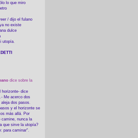
ólo lo que miro
etro
er / dijo el fulano
ya no existe
ana dulce
a
i utopía.
DETTI
eano
dice sobre la
l horizonte- dice
i.- Me acerco dos
e aleja dos pasos.
asos y el horizonte se
sos más allá. Por
 camine, nunca la
a que sirve la utopía?
e: para caminar".