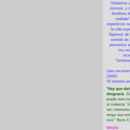
"Debemos a
mismos, y t
hombres d
realidad
esperemos nad
la vida esp
Dejemos de i
sentido de 
pensemos en
nos re
inc
"Sentirse
Libro recome
(1945):
“El hombre en
"
Hay que darl
desgracia
. S
puedo reaccio
al malestar. 
ser coherente,
tengo una est
vivir." Boris C
Utopía