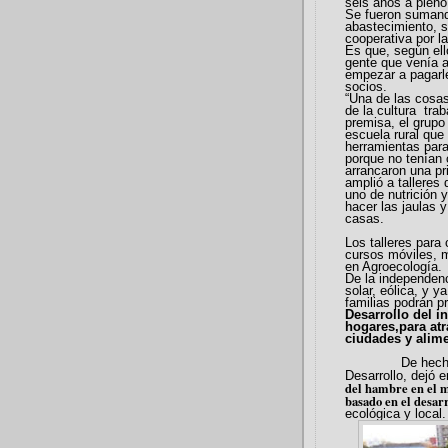
seis años a plen
Se fueron sumando
abastecimiento, s
cooperativa por l
Es que, según el
gente que venía 
empezar a pagarle
socios.
“Una de las cosa
de la cultura trab
premisa, el grupo
escuela rural que 
herramientas para
porque no tenían 
arrancaron una pr
amplió a talleres 
uno de nutrición 
hacer las jaulas y
casas.
Los talleres para
cursos móviles, m
en Agroecología.
De la independen
solar, eólica, y 
familias podrán p
Desarrollo del i
hogares,para atr
ciudades y alim
De hecho,la C
Desarrollo, dejó 
del hambre en el m
basado en el desarr
ecológica y local