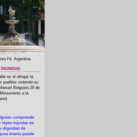
nta Fé. Argentina
 DIGNIDAD
le es el ultrajar la
os pueblos violando su
 Manuel Belgrano 28 de
.(Monumento a la
rio)
alguien comprende
 leyes injustas es
su dignidad de
una tiranía puede