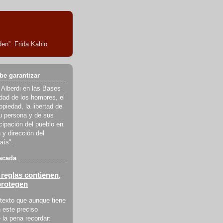
en”. Frida Kahlo
be garantizar
 Alberdi en las Bases
ldad de los hombres, el
piedad, la libertad de
u persona y de sus
icipación del pueblo en
 y dirección del
aís".
acada
reglas contienen,
protegen
texto que aunque tiene
 este preciso
la pena recordar: