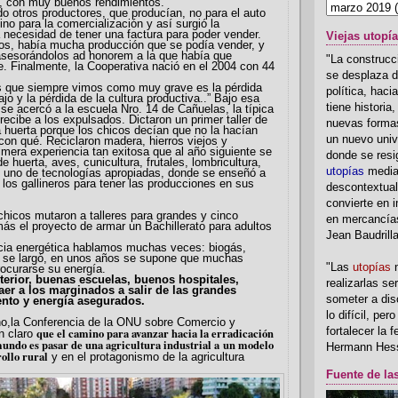
o, con muy buenos rendimientos.
 otros productores, que producían, no para el auto
ino para la comercialización y así surgió la
a necesidad de tener una factura para poder vender.
Viejas utopí
los, había mucha producción que se podía vender, y
asesorándolos ad honorem a la que había que
"La construcci
. Finalmente, la Cooperativa nació en el 2004 con 44
se desplaza d
s que siempre vimos como muy grave es la pérdida
política, hac
ajo y la pérdida de la cultura productiva..” Bajo esa
tiene historia
 se acercó a la escuela Nro. 14 de Cañuelas, la típica
recibe a los expulsados. Dictaron un primer taller de
nuevas formas
 huerta porque los chicos decían que no la hacían
un nuevo univ
con qué. Reciclaron madera, hierros viejos y
imera experiencia tan exitosa que al año siguiente se
donde se resi
de huerta, aves, cunicultura, frutales, lombricultura,
utopías
media
y uno de tecnologías apropiadas, donde se enseñó a
 los gallineros para tener las producciones en sus
descontextual
convierte en i
 chicos mutaron a talleres para grandes y cinco
en mercancía
ás el proyecto de armar un Bachillerato para adultos
Jean Baudrill
cia energética hablamos muchas veces: biogás,
ya se largó, en unos años se supone que muchas
"Las
utopías
n
rocurarse su energía.
nterior, buenas escuelas, buenos hospitales,
realizarlas se
aer a los marginados a salir de las grandes
someter a disc
ento y energía asegurados.
lo difícil, per
onferencia de la ONU sobre Comercio y
fortalecer la 
q
ue el camino para avanzar hacia la erradicación
en claro
undo es pasar de una agricultura industrial a un modelo
Hermann Hes
ollo rural
y en el protagonismo de la agricultura
.
Fuente de la