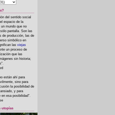
as?
ón del sentido social
el espacio de la
ia un mundo que no
, sólo pantalla. Son las
 de producción, las de
erso simbólico en
gnifican las
viejas
nte un proceso de
ización que las
mágenes sin historia;
s".
ard
o están ahí para
rvilmente, sino para
usión la posibilidad de
o ansiado, y para
fe en esa posibilidad".
se
s utopías