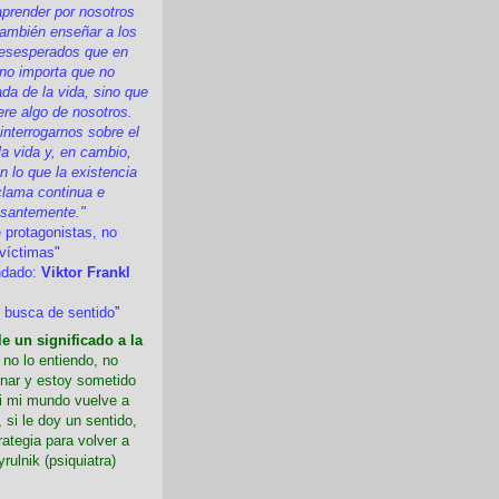
prender por nosotros
ambién enseñar a los
esesperados que en
 no importa que no
a de la vida, sino que
ere algo de nosotros.
nterrogarnos sobre el
la vida y, en cambio,
 lo que la existencia
clama continua e
esantemente."
 protagonistas, no
víctimas"
ndado:
Viktor Frankl
 busca de sentido
”
e un significado a la
i no lo entiendo, no
nar y estoy sometido
Si mi mundo vuelve a
 si le doy un sentido,
rategia para volver a
yrulnik (psiquiatra)