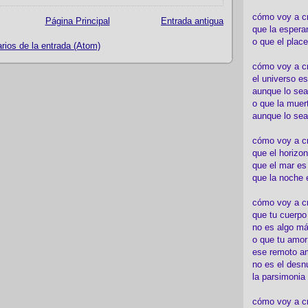
cómo voy a c
Página Principal
Entrada antigua
que la espera
o que el place
ios de la entrada (Atom)
cómo voy a cre
el universo es
aunque lo sea
o que la muert
aunque lo sea
cómo voy a c
que el horizon
que el mar es
que la noche 
cómo voy a cre
que tu cuerp
no es algo má
o que tu amor
ese remoto a
no es el desn
la parsimonia
cómo voy a cr