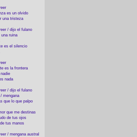
reer
nza es un olvido
r una tristeza
er / dijo el fulano
 una ruina
e es el silencio
reer
te es la frontera
 nadie
es nada
er / dijo el fulano
o / mengana
s que lo que palpo
mor que me destinas
udo de tus ojos
 de tus manos
eer / mengana austral