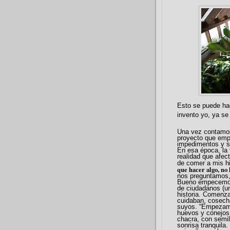
Esto se puede hac
invento yo, ya se
Una vez contamos
proyecto que emp
impedimentos y s
En esa época, la 
realidad que afec
de comer a mis hi
que hacer algo, no 
nos preguntamos,
Bueno empecemos 
de ciudadanos (un
historia. Comenz
cuidaban, cosecha
suyos. “Empezamo
huevos y conejos
chacra, con semill
sonrisa tranquila.