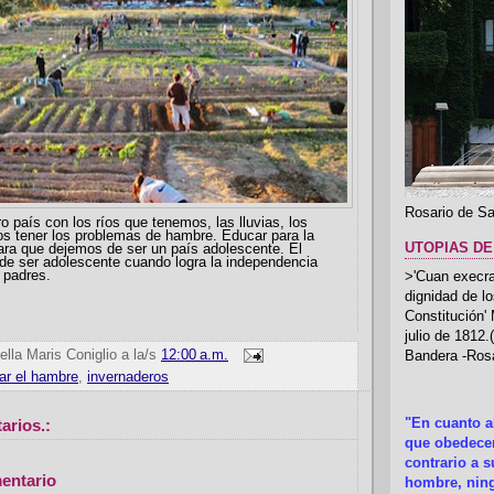
Rosario de Sa
 con los ríos que tenemos, las lluvias, los
s tener los problemas de hambre. Educar para la
UTOPIAS DE
ara que dejemos de ser un país adolescente. El
de ser adolescente cuando logra la independencia
 padres.
>'Cuan execrab
dignidad de l
Constitución'
julio de 1812
ella Maris Coniglio
a la/s
12:00 a.m.
Bandera -Rosa
car el hambre
,
invernaderos
arios.:
"En cuanto 
que obedecer
contrario a 
entario
hombre, ning