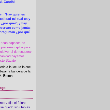
M. Gandhi
 : “Hay quienes
ealidad tal cual es y
 ¿por qué?; y hay
observan como jamás
 preguntan ¿por qué
s sean capaces de
topía serán aptos para
cisivo, el de recuperar
manidad hayamos
esto Sábato
edo a la locura lo que
bajar la bandera de la
A. Breton
logs
er / dijo el fulano
se quedó sin utopías