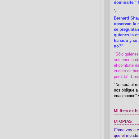
dominarle." 
“
.
Bernard Shaw
observan la r
se preguntan
quienes la 
ha sido y se
no?”
"Sólo quiene
sostener la u
el combate de
cuanto de hu
perdido". Ern
"No será el mi
nos obligue a 
imaginación" 
Mi lista de b
UTOPIAS
Cómo voy a cre
que el mundo 