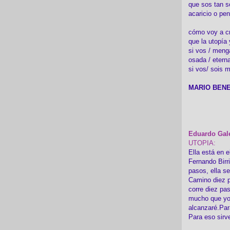
que sos tan s
acaricio o pen
cómo voy a cre
que la utopía 
si vos / meng
osada / etern
si vos/ sois m
MARIO BENE
Eduardo Gal
UTOPIA:
Ella está en e
Fernando Birr
pasos, ella s
Camino diez p
corre diez pa
mucho que yo
alcanzaré.Par
Para eso sirv