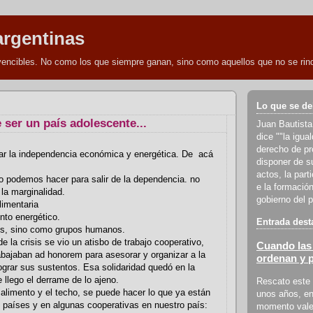
argentinas
nvencibles. No como los que siempre ganan, sino como aquellos que no se rind
Lo que se de
 ser un país adolescente...
Juan Bautista
dice ""la igua
derecho de pro
ar la independencia económica y energética. De acá
disponer de s
actos, la part
 podemos hacer para salir de la dependencia. no
e la formación
 la marginalidad.
gobierno del p
limentaria
nto energético.
Entrada dest
s, sino como grupos humanos.
e la crisis se vio un atisbo de trabajo cooperativo,
Cuando las 
abajaban ad honorem para asesorar y organizar a la
ordenan y 
grar sus sustentos. Esa solidaridad quedó en la
llego el derrame de lo ajeno.
Rescato este 
l alimento y el techo, se puede hacer lo que ya están
unos años, en
 países y en algunas cooperativas en nuestro país:
momento vale 