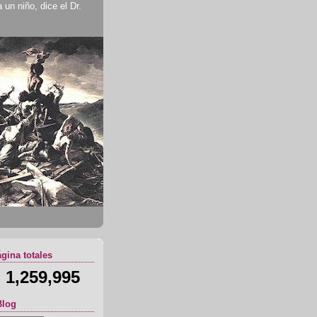
un niño, dice el Dr.
ágina totales
1,259,995
Blog