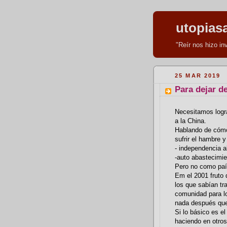
utopias
"Reír nos hizo i
25 MAR 2019
Para dejar de
Necesitamos logr
a la China.
Hablando de cómo
sufrir el hambre y
- independencia a
-auto abastecimie
Pero no como paí
Em el 2001 fruto d
los que sabían tr
comunidad para lo
nada después que 
Si lo básico es e
haciendo en otros