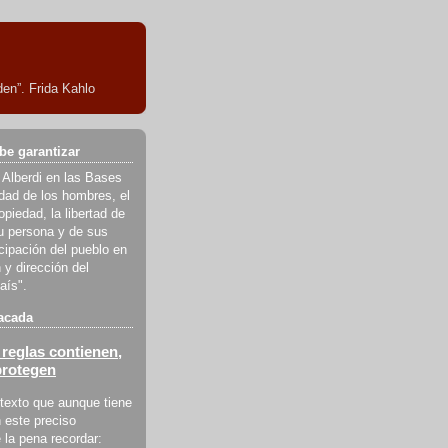
en”. Frida Kahlo
be garantizar
 Alberdi en las Bases
ldad de los hombres, el
piedad, la libertad de
u persona y de sus
icipación del pueblo en
 y dirección del
aís".
acada
reglas contienen,
protegen
texto que aunque tiene
 este preciso
la pena recordar: