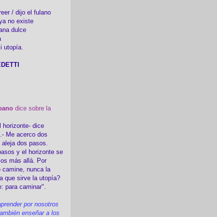
er / dijo el fulano
ya no existe
ana dulce
a
i utopía.
DETTI
eano
dice sobre la
l horizonte- dice
i.- Me acerco dos
e aleja dos pasos.
asos y el horizonte se
sos más allá. Por
 camine, nunca la
a que sirve la utopía?
e: para caminar".
prender por nosotros
ambién enseñar a los