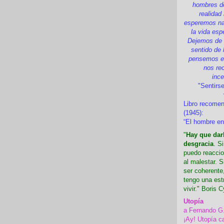
hombres d
realidad
esperemos nad
la vida esp
Dejemos de i
sentido de 
pensemos en
nos re
inc
"Sentirse
Libro recome
(1945):
“El hombre en
"
Hay que darl
desgracia
. S
puedo reaccio
al malestar. 
ser coherente,
tengo una est
vivir." Boris C
Utopía
a Fernando G
¡Ay! Utopía c