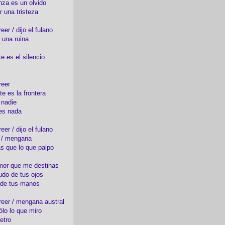
nza es un olvido
r una tristeza
er / dijo el fulano
 una ruina
e es el silencio
reer
te es la frontera
 nadie
es nada
er / dijo el fulano
o / mengana
s que lo que palpo
mor que me destinas
udo de tus ojos
 de tus manos
eer / mengana austral
ólo lo que miro
etro