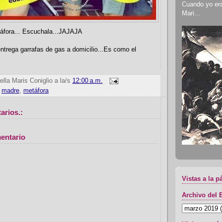
Cuando yo era 
Mari...
áfora... Escuchala...JAJAJA
entrega garrafas de gas a domicilio...Es como el
ella Maris Coniglio
a la/s
12:00 a.m.
,
madre
,
metáfora
arios.:
entario
Vistas a la p
Archivo del 