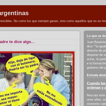
argentinas
nvencibles. No como los que siempre ganan, sino como aquellos que no se rind
Lo que se de
dre te dice algo...
Juan Bautista
dice ""la igua
derecho de pro
disponer de s
actos, la part
e la formación
gobierno del p
Entrada dest
Cuando las 
ordenan y 
Rescato este 
unos años, en
momento vale 