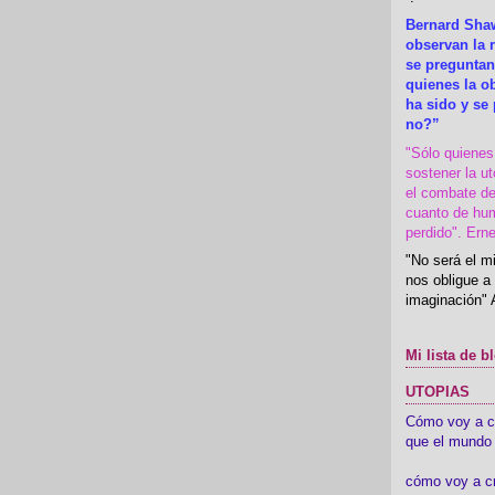
Bernard Shaw
observan la r
se preguntan
quienes la 
ha sido y se
no?”
"Sólo quiene
sostener la u
el combate de
cuanto de hu
perdido". Ern
"No será el mi
nos obligue a 
imaginación" 
Mi lista de b
UTOPIAS
Cómo voy a cre
que el mundo 
cómo voy a c