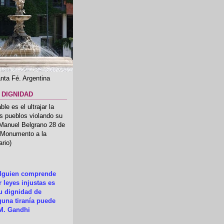
nta Fé. Argentina
 DIGNIDAD
le es el ultrajar la
os pueblos violando su
 Manuel Belgrano 28 de
.(Monumento a la
rio)
alguien comprende
 leyes injustas es
su dignidad de
una tiranía puede
M. Gandhi