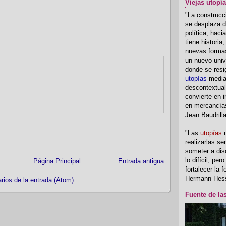
Viejas utopí
"La construcci
se desplaza d
política, hac
tiene historia
nuevas formas
un nuevo univ
donde se resi
utopías
media
descontextual
convierte en i
en mercancía
Jean Baudrill
"Las
utopías
n
realizarlas se
someter a disc
lo difícil, per
Página Principal
Entrada antigua
fortalecer la 
Hermann Hes
ios de la entrada (Atom)
Fuente de la