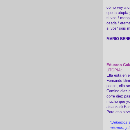
cómo voy a cre
que la utopía 
si vos / meng
osada / etern
si vos/ sois m
MARIO BENE
Eduardo Gal
UTOPIA:
Ella está en e
Fernando Birr
pasos, ella s
Camino diez p
corre diez pa
mucho que yo
alcanzaré.Par
Para eso sirv
"Debemos a
mismos, y t