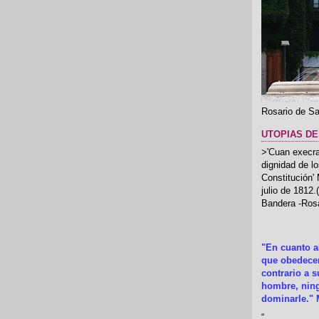
Rosario de Sa
UTOPIAS DE
>'Cuan execrab
dignidad de l
Constitución'
julio de 1812
Bandera -Rosa
"En cuanto 
que obedecer
contrario a 
hombre, ning
dominarle." 
“
.