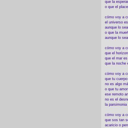
que la espera
o que el place
cómo voy a cre
el universo es
aunque lo sea
o que la muert
aunque lo sea
cómo voy a c
que el horizon
que el mar es
que la noche 
cómo voy a cre
que tu cuerp
no es algo má
o que tu amor
ese remoto a
no es el desn
la parsimonia
cómo voy a cr
que sos tan s
acaricio o pen