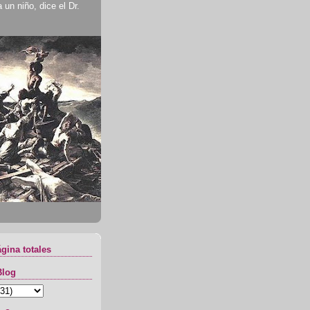
un niño, dice el Dr.
ágina totales
Blog