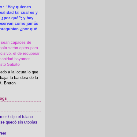
 : “Hay quienes
ealidad tal cual es y
 ¿por qué?; y hay
observan como jamás
 preguntan ¿por qué
s sean capaces de
topía serán aptos para
cisivo, el de recuperar
manidad hayamos
esto Sábato
edo a la locura lo que
bajar la bandera de la
A. Breton
logs
er / dijo el fulano
se quedó sin utopías
reer