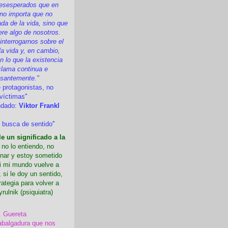
esesperados que en
 no importa que no
a de la vida, sino que
ere algo de nosotros.
nterrogarnos sobre el
la vida y, en cambio,
 lo que la existencia
clama continua e
esantemente."
 protagonistas, no
víctimas"
ndado:
Viktor Frankl
 busca de sentido
”
e un significado a la
i no lo entiendo, no
nar y estoy sometido
Si mi mundo vuelve a
 si le doy un sentido,
rategia para volver a
yrulnik (psiquiatra)
. Guereta
abalgadura que nos