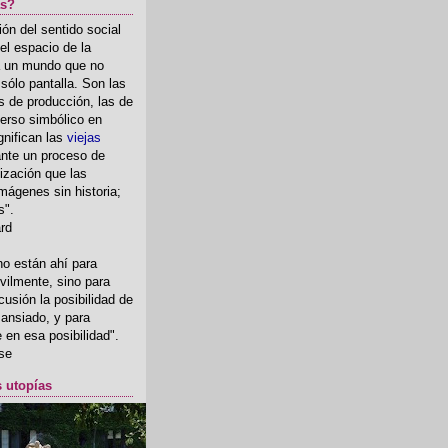
as?
ón del sentido social
el espacio de la
ia un mundo que no
, sólo pantalla. Son las
 de producción, las de
erso simbólico en
gnifican las
viejas
nte un proceso de
ización que las
mágenes sin historia;
s".
ard
o están ahí para
rvilmente, sino para
usión la posibilidad de
o ansiado, y para
fe en esa posibilidad".
se
s utopías