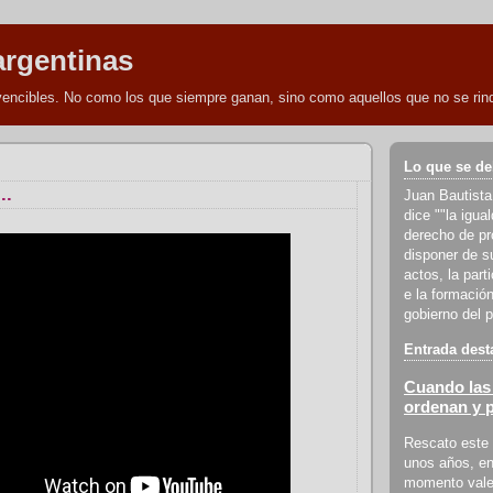
argentinas
nvencibles. No como los que siempre ganan, sino como aquellos que no se rind
Lo que se de
..
Juan Bautista
dice ""la igua
derecho de pro
disponer de s
actos, la part
e la formación
gobierno del p
Entrada dest
Cuando las 
ordenan y 
Rescato este 
unos años, en
momento vale 