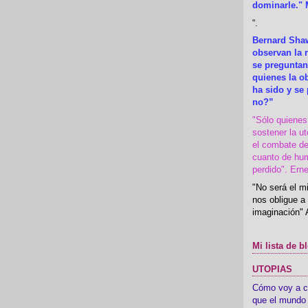
dominarle." 
“
.
Bernard Shaw
observan la r
se preguntan
quienes la 
ha sido y se
no?”
"Sólo quiene
sostener la u
el combate de
cuanto de hu
perdido". Ern
"No será el mi
nos obligue a 
imaginación" 
Mi lista de b
UTOPIAS
Cómo voy a cre
que el mundo 