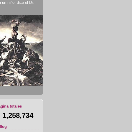
un niño, dice el Dr.
ágina totales
1,258,734
Blog