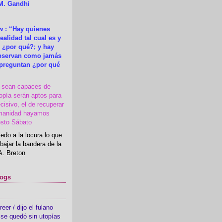
M. Gandhi
 : “Hay quienes
ealidad tal cual es y
 ¿por qué?; y hay
observan como jamás
 preguntan ¿por qué
s sean capaces de
topía serán aptos para
cisivo, el de recuperar
manidad hayamos
esto Sábato
edo a la locura lo que
bajar la bandera de la
A. Breton
logs
er / dijo el fulano
se quedó sin utopías