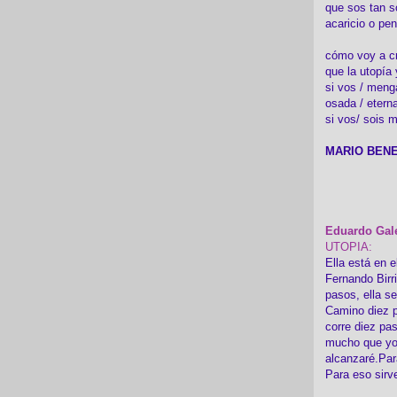
que sos tan s
acaricio o pen
cómo voy a cre
que la utopía 
si vos / meng
osada / etern
si vos/ sois m
MARIO BENE
Eduardo Gal
UTOPIA:
Ella está en e
Fernando Birr
pasos, ella s
Camino diez p
corre diez pa
mucho que yo
alcanzaré.Par
Para eso sirv