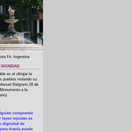
nta Fé. Argentina
 DIGNIDAD
le es el ultrajar la
os pueblos violando su
 Manuel Belgrano 28 de
.(Monumento a la
rio)
alguien comprende
 leyes injustas es
su dignidad de
una tiranía puede