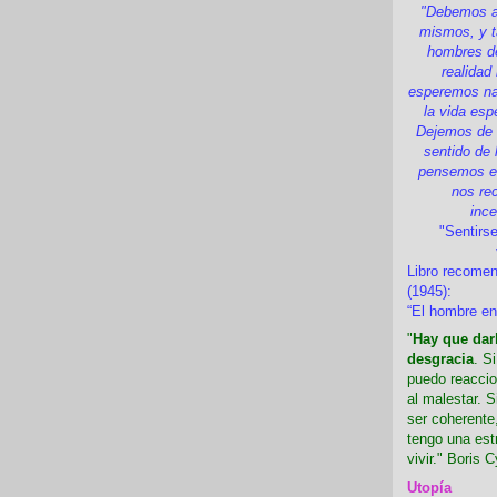
"Debemos a
mismos, y t
hombres d
realidad
esperemos nad
la vida esp
Dejemos de i
sentido de 
pensemos en
nos re
inc
"Sentirse
Libro recome
(1945):
“El hombre en
"
Hay que darl
desgracia
. S
puedo reaccio
al malestar. 
ser coherente,
tengo una est
vivir." Boris C
Utopía