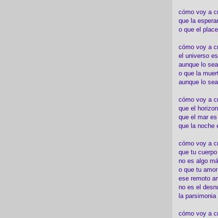
cómo voy a c
que la espera
o que el place
cómo voy a cre
el universo es
aunque lo sea
o que la muert
aunque lo sea
cómo voy a c
que el horizon
que el mar es
que la noche 
cómo voy a cre
que tu cuerp
no es algo má
o que tu amor
ese remoto a
no es el desn
la parsimonia
cómo voy a cr