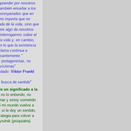
prender por nosotros
ambién enseñar a los
esesperados que en
 no importa que no
a de la vida, sino que
ere algo de nosotros.
nterrogarnos sobre el
la vida y, en cambio,
 lo que la existencia
clama continua e
esantemente."
 protagonistas, no
víctimas"
ndado:
Viktor Frankl
 busca de sentido
”
e un significado a la
i no lo entiendo, no
nar y estoy sometido
Si mi mundo vuelve a
 si le doy un sentido,
rategia para volver a
yrulnik (psiquiatra)