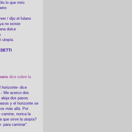
ólo lo que miro
etro
er / dijo el fulano
ya no existe
ana dulce
a
i utopía.
DETTI
eano
dice sobre la
l horizonte- dice
i.- Me acerco dos
e aleja dos pasos.
asos y el horizonte se
sos más allá. Por
 camine, nunca la
a que sirve la utopía?
e: para caminar".