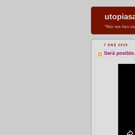
utopias
"Reír nos hizo i
7 ENE 2019
Será posible.