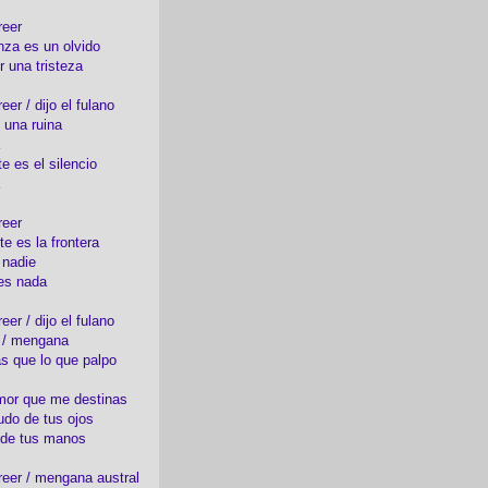
reer
nza es un olvido
r una tristeza
er / dijo el fulano
 una ruina
e es el silencio
reer
te es la frontera
 nadie
es nada
er / dijo el fulano
o / mengana
s que lo que palpo
mor que me destinas
udo de tus ojos
 de tus manos
eer / mengana austral