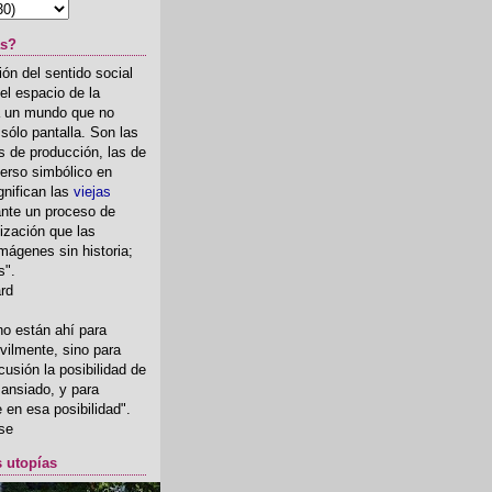
as?
ón del sentido social
el espacio de la
ia un mundo que no
, sólo pantalla. Son las
 de producción, las de
erso simbólico en
gnifican las
viejas
nte un proceso de
ización que las
mágenes sin historia;
s".
ard
o están ahí para
rvilmente, sino para
usión la posibilidad de
o ansiado, y para
fe en esa posibilidad".
se
s utopías