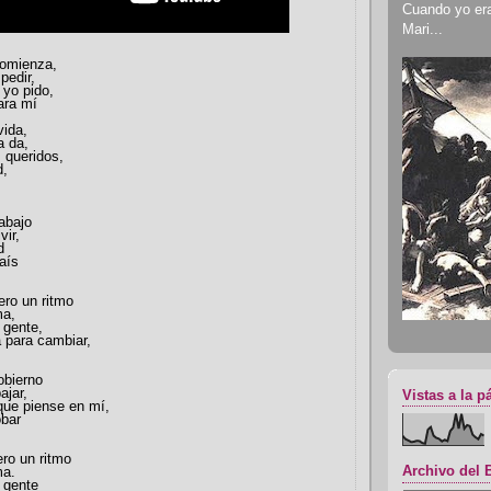
Cuando yo era 
Mari...
comienza,
pedir,
 yo pido,
ara mí
vida,
a da,
 queridos,
d,
rabajo
vir,
d
aís
ero un ritmo
ma,
 gente,
a para cambiar,
obierno
ajar,
Vistas a la p
que piense en mí,
obar
ero un ritmo
Archivo del 
ma.
 gente