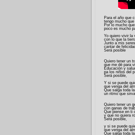
Para el año que 
tengo mucho que 
Por lo mucho que
poco es mucho p
Yo quiero vivir la 
con lo que la tierr
Junto a mis seres
cantar de felicida
Será posible
Quiero tener un t
que me dé para vi
Educación y salu
pa los niños del p
Será posible,
Y si se puede qui
que venga del al
Que salga toda la
un ritmo que sirv
Quiero tener un g
con ganas de trab
Que piense en ti 
y que no quiera r
Será posible,
y si se puede qui
que venga del al
Que salga toda la