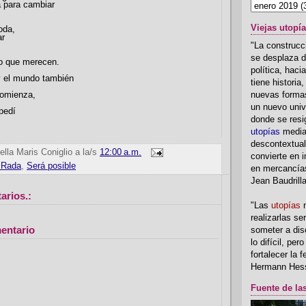
a para cambiar
Viejas utopí
oda,
ar
"La construcci
se desplaza d
lo que merecen.
política, hac
y el mundo también
tiene historia
nuevas formas
comienza,
un nuevo univ
pedí
donde se resi
utopías
media
descontextual
ella Maris Coniglio
a la/s
12:00 a.m.
convierte en i
 Rada
,
Será posible
en mercancía
Jean Baudrill
arios.:
"Las
utopías
n
realizarlas se
entario
someter a disc
lo difícil, per
fortalecer la 
Hermann Hes
Fuente de la