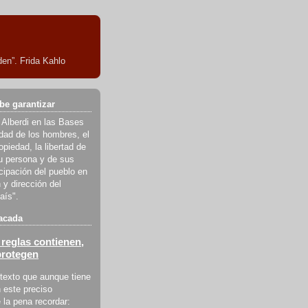
en”. Frida Kahlo
be garantizar
 Alberdi en las Bases
ldad de los hombres, el
piedad, la libertad de
u persona y de sus
icipación del pueblo en
 y dirección del
aís".
acada
reglas contienen,
protegen
texto que aunque tiene
 este preciso
la pena recordar: