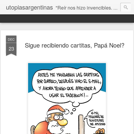
utopiasargentinas
"Reír nos hizo invencibles. No como los que siempre ganan, sino como aquellos que no se rinden”. Frida Kahlo
DEC
Sigue recibiendo cartitas, Papá Noel?
23