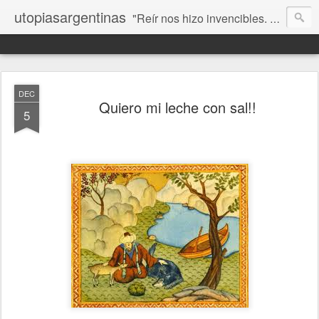
utopiasargentinas
"Reír nos hizo invencibles. No como los que siempre ganan, sino como aquellos que no se rinden”. Frida Kahlo
DEC
Quiero mi leche con sal!!
5