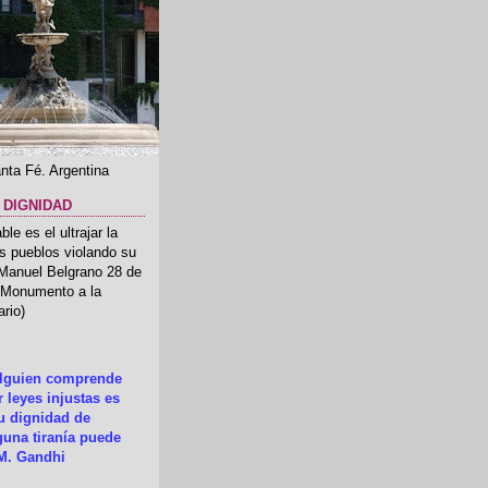
nta Fé. Argentina
 DIGNIDAD
le es el ultrajar la
os pueblos violando su
 Manuel Belgrano 28 de
.(Monumento a la
rio)
alguien comprende
 leyes injustas es
su dignidad de
una tiranía puede
M. Gandhi