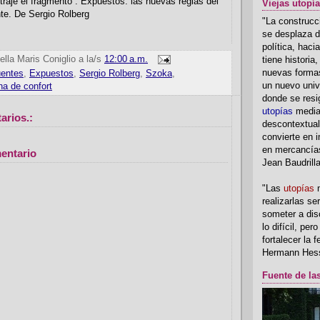
traje el fragmento : Expuestos: las nuevas reglas del
Viejas utopí
te. De Sergio Rolberg
"La construcci
se desplaza d
política, hac
ella Maris Coniglio
a la/s
12:00 a.m.
tiene historia
nuevas formas
uentes
,
Expuestos
,
Sergio Rolberg
,
Szoka
,
un nuevo univ
na de confort
donde se resi
utopías
media
arios.:
descontextual
convierte en i
en mercancía
entario
Jean Baudrill
"Las
utopías
n
realizarlas se
someter a disc
lo difícil, per
fortalecer la 
Hermann Hes
Fuente de la