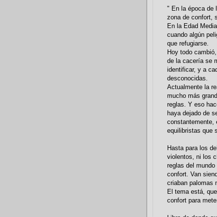
" En la época de
zona de confort, s
En la Edad Media,
cuando algún pelig
que refugiarse.
Hoy todo cambió, 
de la cacería se m
identificar, y a 
desconocidas.
Actualmente la re
mucho más grande 
reglas. Y eso hac
haya dejado de se
constantemente, 
equilibristas que 
Hasta para los del
violentos, ni los
reglas del mundo
confort. Van sien
criaban palomas 
El tema está, qu
confort para meter