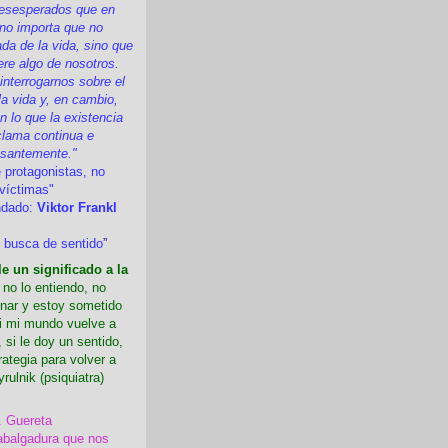
esesperados que en
 no importa que no
a de la vida, sino que
ere algo de nosotros.
nterrogarnos sobre el
la vida y, en cambio,
 lo que la existencia
clama continua e
esantemente."
 protagonistas, no
víctimas"
ndado:
Viktor Frankl
 busca de sentido
”
e un significado a la
i no lo entiendo, no
nar y estoy sometido
Si mi mundo vuelve a
 si le doy un sentido,
rategia para volver a
yrulnik (psiquiatra)
. Guereta
abalgadura que nos