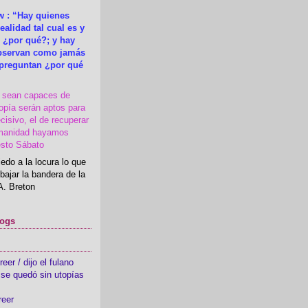
 : “Hay quienes
ealidad tal cual es y
 ¿por qué?; y hay
observan como jamás
 preguntan ¿por qué
s sean capaces de
topía serán aptos para
cisivo, el de recuperar
manidad hayamos
esto Sábato
edo a la locura lo que
bajar la bandera de la
A. Breton
logs
er / dijo el fulano
se quedó sin utopías
reer