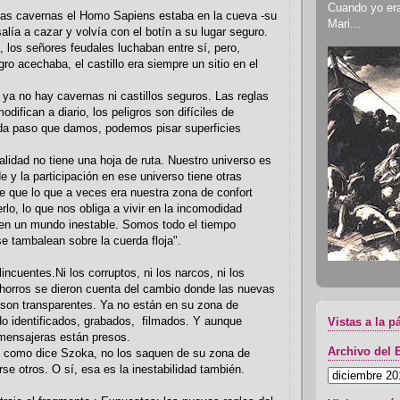
Cuando yo era 
 las cavernas el Homo Sapiens estaba en la cueva -su
Mari...
alía a cazar y volvía con el botín a su lugar seguro.
 los señores feudales luchaban entre sí, pero,
ro acechaba, el castillo era siempre un sitio en el
ya no hay cavernas ni castillos seguros. Las reglas
odifican a diario, los peligros son difíciles de
cada paso que damos, podemos pisar superficies
alidad no tiene una hoja de ruta. Nuestro universo es
y la participación en ese universo tiene otras
e que lo que a veces era nuestra zona de confort
rlo, lo que nos obliga a vivir en la incomodidad
en un mundo inestable. Somos todo el tiempo
se tambalean sobre la cuerda floja".
incuentes.Ni los corruptos, ni los narcos, ni los
 chorros se dieron cuenta del cambio donde las nuevas
 son transparentes. Ya no están en su zona de
do identificados, grabados, filmados. Y aunque
Vistas a la p
mensajeras están presos.
Archivo del 
e como dice Szoka, no los saquen de su zona de
se otros. O sí, esa es la inestabilidad también.