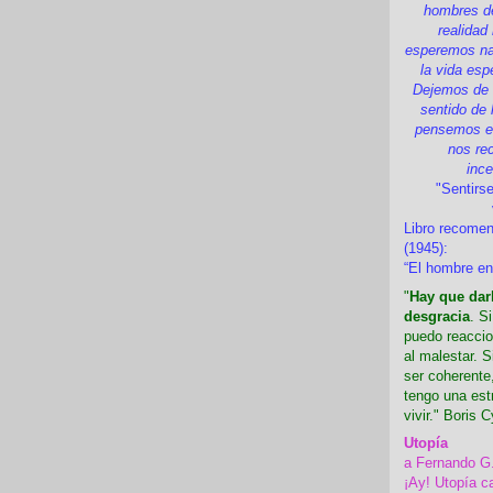
hombres d
realidad
esperemos nad
la vida esp
Dejemos de i
sentido de 
pensemos en
nos re
inc
"Sentirse
Libro recome
(1945):
“El hombre en
"
Hay que darl
desgracia
. S
puedo reaccio
al malestar. 
ser coherente,
tengo una est
vivir." Boris C
Utopía
a Fernando G
¡Ay! Utopía c