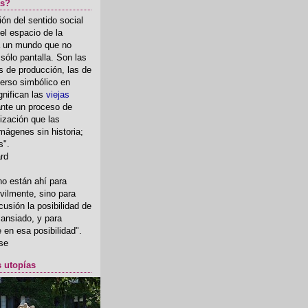
as?
ón del sentido social
el espacio de la
ia un mundo que no
, sólo pantalla. Son las
 de producción, las de
erso simbólico en
gnifican las
viejas
nte un proceso de
ización que las
mágenes sin historia;
s".
ard
o están ahí para
rvilmente, sino para
usión la posibilidad de
o ansiado, y para
fe en esa posibilidad".
se
s utopías