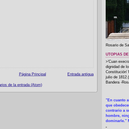
Rosario de Sa
UTOPIAS DE
>'Cuan execrab
dignidad de l
Constitución'
Página Principal
Entrada antigua
julio de 1812
Bandera -Rosa
ios de la entrada (Atom)
"En cuanto 
que obedecer
contrario a 
hombre, ning
dominarle." 
“
.