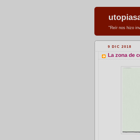
utopias
"Reír nos hizo i
9 DIC 2018
La zona de c