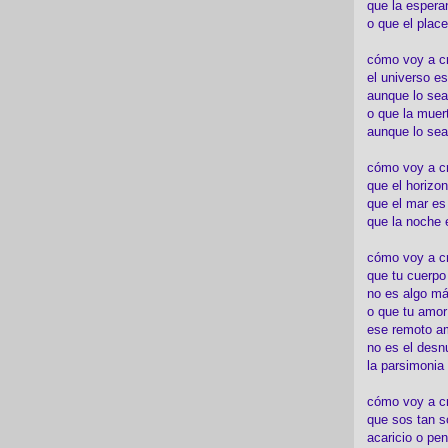
que la espera
o que el place
cómo voy a cre
el universo es
aunque lo sea
o que la muert
aunque lo sea
cómo voy a c
que el horizon
que el mar es
que la noche 
cómo voy a cre
que tu cuerp
no es algo má
o que tu amor
ese remoto a
no es el desn
la parsimonia
cómo voy a cr
que sos tan s
acaricio o pen