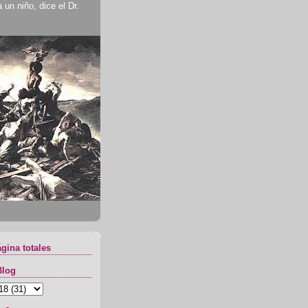
un niño, dice el Dr.
ágina totales
Blog