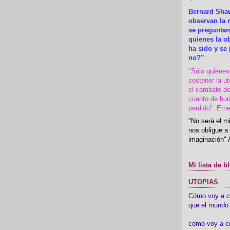
Bernard Shaw
observan la r
se preguntan
quienes la 
ha sido y se
no?”
"Sólo quiene
sostener la u
el combate de
cuanto de hu
perdido". Ern
"No será el mi
nos obligue a 
imaginación" 
Mi lista de b
UTOPIAS
Cómo voy a cre
que el mundo 
cómo voy a c