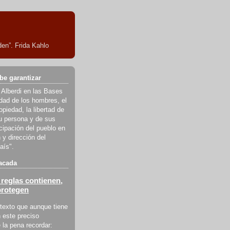
en”. Frida Kahlo
be garantizar
 Alberdi en las Bases
ldad de los hombres, el
piedad, la libertad de
u persona y de sus
icipación del pueblo en
 y dirección del
aís".
acada
reglas contienen,
protegen
texto que aunque tiene
 este preciso
la pena recordar: