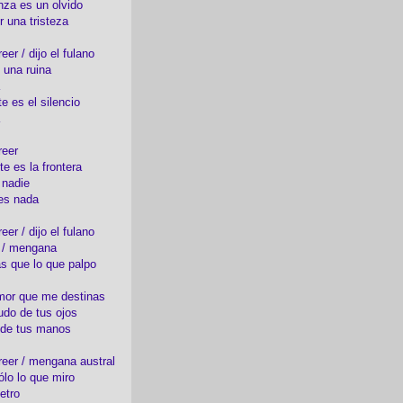
nza es un olvido
r una tristeza
er / dijo el fulano
 una ruina
e es el silencio
reer
te es la frontera
 nadie
es nada
er / dijo el fulano
o / mengana
s que lo que palpo
mor que me destinas
udo de tus ojos
 de tus manos
eer / mengana austral
ólo lo que miro
etro