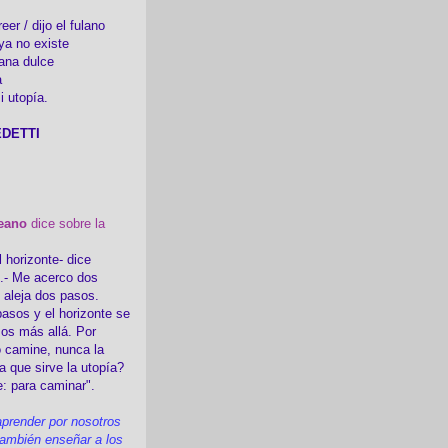
er / dijo el fulano
ya no existe
ana dulce
a
i utopía.
DETTI
eano
dice sobre la
l horizonte- dice
i.- Me acerco dos
e aleja dos pasos.
asos y el horizonte se
sos más allá. Por
 camine, nunca la
a que sirve la utopía?
e: para caminar".
prender por nosotros
ambién enseñar a los