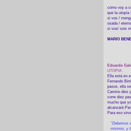
cómo voy a cre
que la utopía 
si vos / meng
osada / etern
si vos/ sois m
MARIO BENE
Eduardo Gal
UTOPIA:
Ella está en e
Fernando Birr
pasos, ella s
Camino diez p
corre diez pa
mucho que yo
alcanzaré.Par
Para eso sirv
"Debemos a
mismos, y t