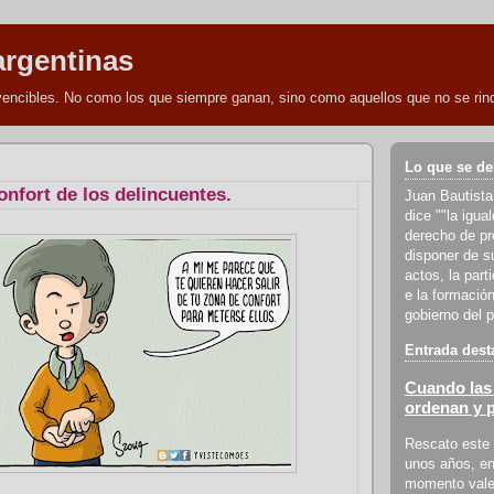
argentinas
nvencibles. No como los que siempre ganan, sino como aquellos que no se rind
Lo que se de
onfort de los delincuentes.
Juan Bautista
dice ""la igua
derecho de pro
disponer de s
actos, la part
e la formación
gobierno del p
Entrada dest
Cuando las 
ordenan y 
Rescato este 
unos años, en
momento vale 