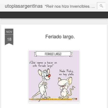
utopiasargentinas
"Reír nos hizo invencibles. No como los que siempre ganan, sino como aquellos que no se rinden”. Frida Kahlo
NOV
Feriado largo.
18