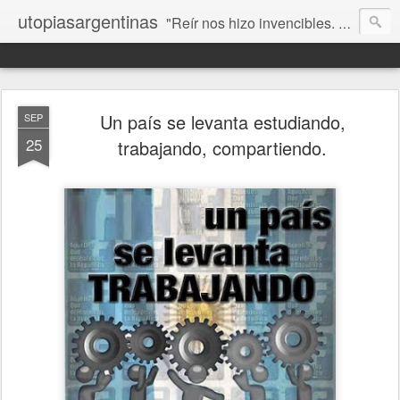
utopiasargentinas
"Reír nos hizo invencibles. No como los que siempre ganan, sino como aquellos que no se rinden”. Frida Kahlo
Un país se levanta estudiando,
SEP
25
trabajando, compartiendo.