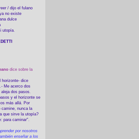
er / dijo el fulano
ya no existe
ana dulce
a
i utopía.
DETTI
eano
dice sobre la
l horizonte- dice
i.- Me acerco dos
e aleja dos pasos.
asos y el horizonte se
sos más allá. Por
 camine, nunca la
a que sirve la utopía?
e: para caminar".
prender por nosotros
ambién enseñar a los