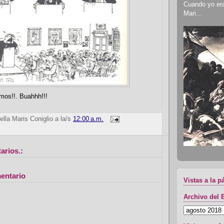
Cuando yo era 
Mari...
mos!!. Buahhh!!!
ella Maris Coniglio
a la/s
12:00 a.m.
arios.:
entario
Vistas a la p
Archivo del 