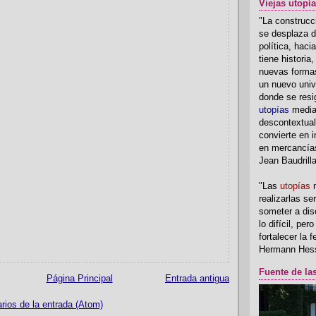
Viejas utopí
"La construcci
se desplaza d
política, hac
tiene historia
nuevas formas
un nuevo univ
donde se resi
utopías
media
descontextual
convierte en i
en mercancía
Jean Baudrill
"Las
utopías
n
realizarlas se
someter a disc
lo difícil, per
fortalecer la 
Hermann Hes
Fuente de la
Página Principal
Entrada antigua
ios de la entrada (Atom)