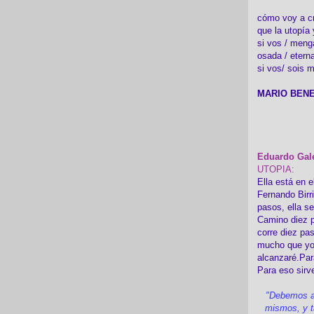
cómo voy a cre
que la utopía 
si vos / meng
osada / etern
si vos/ sois m
MARIO BENE
Eduardo Gal
UTOPIA:
Ella está en e
Fernando Birr
pasos, ella s
Camino diez p
corre diez pa
mucho que yo
alcanzaré.Par
Para eso sirv
"Debemos a
mismos, y t