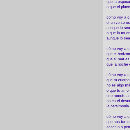
que la espera
o que el place
cómo voy a cre
el universo es
aunque lo sea
o que la muert
aunque lo sea
cómo voy a c
que el horizon
que el mar es
que la noche 
cómo voy a cre
que tu cuerp
no es algo má
o que tu amor
ese remoto a
no es el desn
la parsimonia
cómo voy a cr
que sos tan s
acaricio o pen