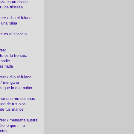
nza es un olvido
r una tristeza
er / dijo el fulano
 una ruina
e es el silencio
reer
te es la frontera
 nadie
es nada
er / dijo el fulano
o / mengana
s que lo que palpo
mor que me destinas
udo de tus ojos
 de tus manos
eer / mengana austral
ólo lo que miro
etro