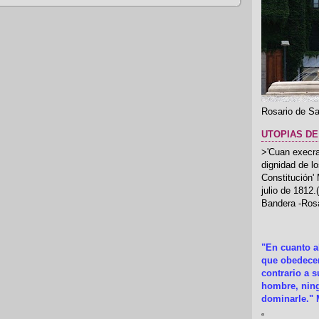
Rosario de Sa
UTOPIAS DE
>'Cuan execrab
dignidad de l
Constitución'
julio de 1812
Bandera -Rosa
"En cuanto 
que obedecer
contrario a 
hombre, ning
dominarle." 
“
.