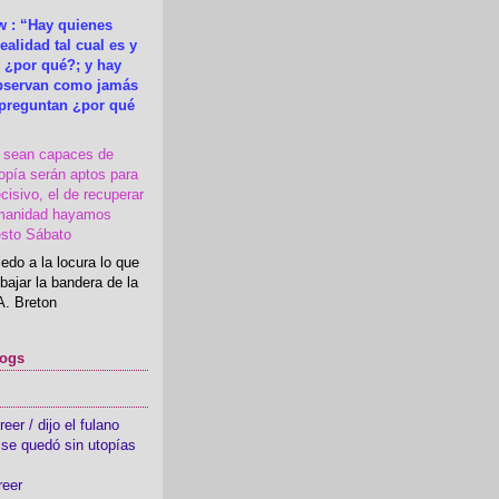
 : “Hay quienes
ealidad tal cual es y
 ¿por qué?; y hay
observan como jamás
 preguntan ¿por qué
s sean capaces de
topía serán aptos para
cisivo, el de recuperar
manidad hayamos
esto Sábato
edo a la locura lo que
bajar la bandera de la
A. Breton
logs
er / dijo el fulano
se quedó sin utopías
reer