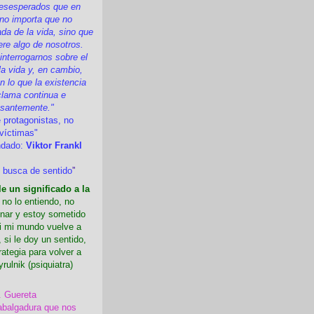
esesperados que en
 no importa que no
a de la vida, sino que
ere algo de nosotros.
nterrogarnos sobre el
la vida y, en cambio,
 lo que la existencia
clama continua e
esantemente."
 protagonistas, no
víctimas"
ndado:
Viktor Frankl
 busca de sentido
”
e un significado a la
i no lo entiendo, no
nar y estoy sometido
Si mi mundo vuelve a
 si le doy un sentido,
rategia para volver a
yrulnik (psiquiatra)
. Guereta
abalgadura que nos