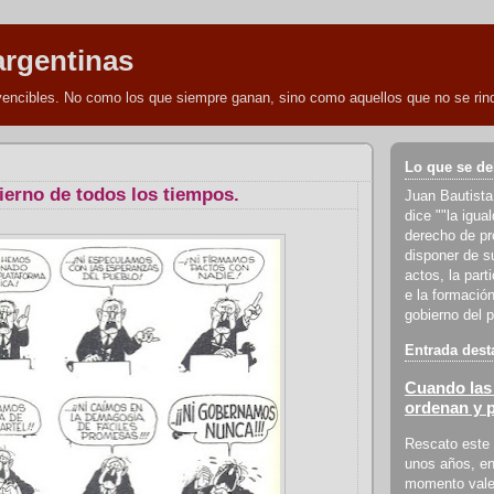
argentinas
nvencibles. No como los que siempre ganan, sino como aquellos que no se rind
Lo que se de
ierno de todos los tiempos.
Juan Bautista
dice ""la igua
derecho de pro
disponer de s
actos, la part
e la formación
gobierno del p
Entrada dest
Cuando las 
ordenan y 
Rescato este 
unos años, en
momento vale 