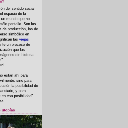
as?
ón del sentido social
el espacio de la
ia un mundo que no
, sólo pantalla. Son las
 de producción, las de
erso simbólico en
gnifican las
viejas
nte un proceso de
ización que las
mágenes sin historia;
s".
ard
o están ahí para
rvilmente, sino para
usión la posibilidad de
o ansiado, y para
fe en esa posibilidad".
se
s utopías