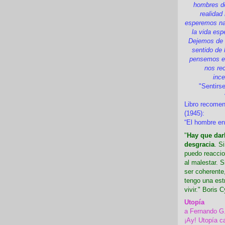
hombres d
realidad
esperemos nad
la vida esp
Dejemos de i
sentido de 
pensemos en
nos re
inc
"Sentirse
Libro recome
(1945):
“El hombre en
"
Hay que darl
desgracia
. S
puedo reaccio
al malestar. 
ser coherente,
tengo una est
vivir." Boris C
Utopía
a Fernando G
¡Ay! Utopía c