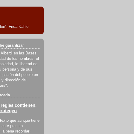
en”. Frida Kahlo
be garantizar
 Alberdi en las Bases
ldad de los hombres, el
piedad, la libertad de
u persona y de sus
icipación del pueblo en
 y dirección del
aís".
acada
reglas contienen,
protegen
texto que aunque tiene
 este preciso
la pena recordar: