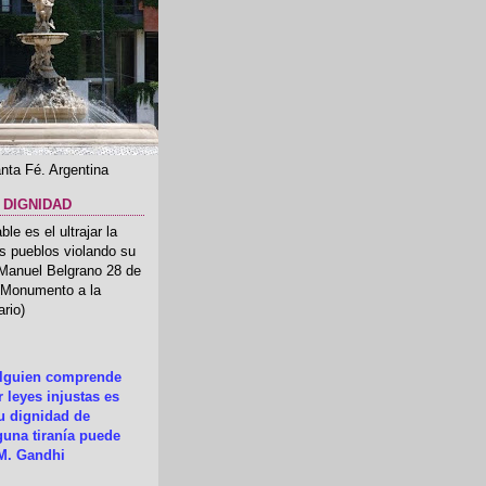
nta Fé. Argentina
 DIGNIDAD
le es el ultrajar la
os pueblos violando su
 Manuel Belgrano 28 de
.(Monumento a la
rio)
alguien comprende
 leyes injustas es
su dignidad de
una tiranía puede
M. Gandhi