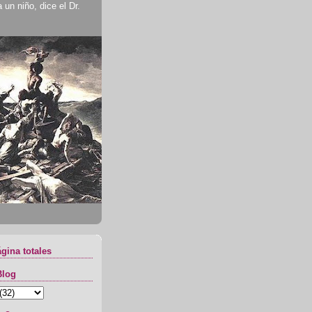
un niño, dice el Dr.
ágina totales
Blog