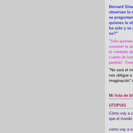
Bernard Shaw
observan la r
se preguntan
quienes la 
ha sido y se
no?”
"Sólo quiene
sostener la u
el combate de
cuanto de hu
perdido". Ern
"No será el mi
nos obligue a 
imaginación" 
Mi lista de b
UTOPIAS
Cómo voy a cre
que el mundo 
cómo voy a c