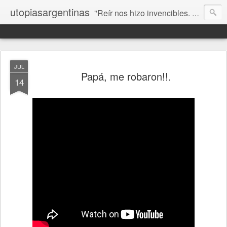
utopiasargentinas
"Reír nos hizo invencibles. No como los que siempre ganan, sino como aquellos que no se rinden”. Frida Kahlo
JUL
Papá, me robaron!!.
14