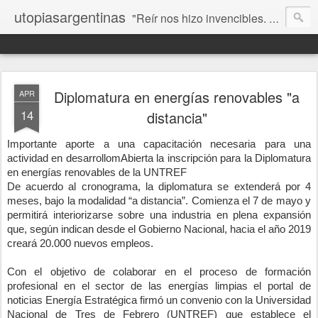
utopiasargentinas
"Reír nos hizo invencibles. No como los que siempre ganan, sino como aquellos que no se rinden”. Frida Kahlo
Diplomatura en energías renovables "a
APR
14
distancia"
Importante aporte a una capacitación necesaria para una 
actividad en desarrollom
Abierta la inscripción para la Diplomatura 
en energías renovables de la UNTREF
De acuerdo al cronograma, la diplomatura se extenderá por 4 
meses, bajo la modalidad “a distancia”. Comienza el 7 de mayo y 
permitirá interiorizarse sobre una industria en plena expansión 
que, según indican desde el Gobierno Nacional, hacia el año 2019 
creará 20.000 nuevos empleos.
Con el objetivo de colaborar en el proceso de formación 
profesional en el sector de las energías limpias el portal de 
noticias Energía Estratégica firmó un convenio con la Universidad 
Nacional de Tres de Febrero (UNTREF) que establece el 