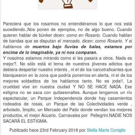
Pareciera que los rosarinos no entendiéramos lo que nos está
sucediendo.,Nos ponen de ejemplos, no de algo bueno. Cuando
quieren hablar de búnker dicen:
como en Rosario.
Cuando hablan
de bandas que se disputan
el mercado,
dicen:
como Rosario. Y si
hablamos de
muertos bajo lluvias de balas, estamos por
encima de lo imaginable, ya ni nos comparan.
Y nosotros estamos mirando como si les pasara a otros. Nada es
mejor?. No sólo está el tema de nuestros jóvenes adictos que
debiera despertar nuestro interés , ni el de los narcotraficantes que
blanquearon en la zona que podría ponernos en alerta, ni el de los
mejores soldaditos de los hablamos tanto. No es joda!!. La
crueldad vive en nuestra ciudad Y NO SE HACE NADA. Ese
estigma no se saca con quitaesmaltes. Aunque tengamos un río
espectacular, un Parque Independencia donde hay casamientos
rodeados de rosas, un Parque de las Colectividades verde ,
arbolado, limpito, un Mercado del Patio donde vendan los mejores
productos, el mejor Acuario. Carnavales por Pellegrini.NADIE NOS
SACARÁ EL ESTIGMA.
Publicado hace
23rd February 2018
por
Stella Maris Coniglio