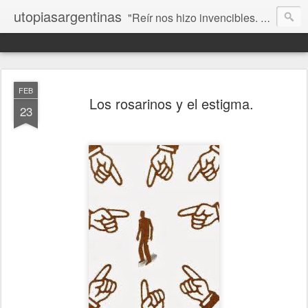
utopiasargentinas
"Reír nos hizo invencibles. No como los que siempre ganan, sino como aquellos que no se rinden”. Frida Kahlo
FEB
Los rosarinos y el estigma.
23