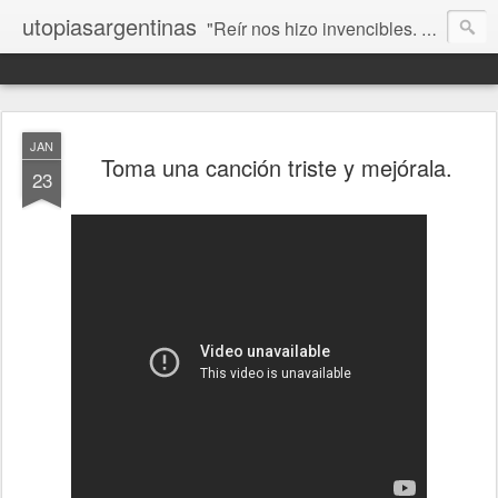
utopiasargentinas
"Reír nos hizo invencibles. No como los que siempre ganan, sino como aquellos que no se rinden”. Frida Kahlo
JAN
Toma una canción triste y mejórala.
23