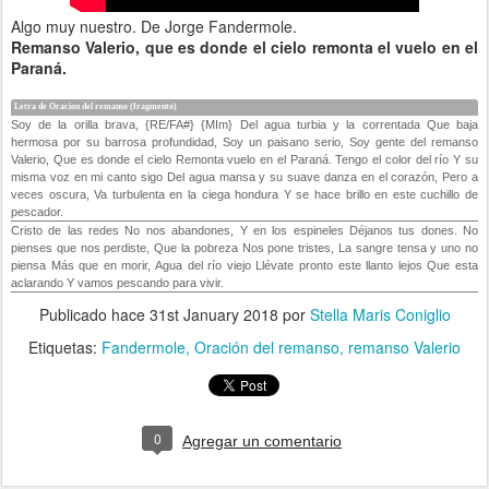
Algo muy nuestro. De Jorge Fandermole.
Remanso Valerio, que es donde el cielo remonta el vuelo en el
Paraná.
Letra de Oracion del remanso (fragmento)
Soy de la orilla brava, {RE/FA#} {MIm} Del agua turbia y la correntada Que baja
hermosa por su barrosa profundidad, Soy un paisano serio, Soy gente del remanso
Valerio, Que es donde el cielo Remonta vuelo en el Paraná. Tengo el color del río Y su
misma voz en mi canto sigo Del agua mansa y su suave danza en el corazón, Pero a
veces oscura, Va turbulenta en la ciega hondura Y se hace brillo en este cuchillo de
pescador.
Cristo de las redes No nos abandones, Y en los espineles Déjanos tus dones. No
pienses que nos perdiste, Que la pobreza Nos pone tristes, La sangre tensa y uno no
piensa Más que en morir, Agua del río viejo Llévate pronto este llanto lejos Que esta
aclarando Y vamos pescando para vivir.
Publicado hace
31st January 2018
por
Stella Maris Coniglio
Etiquetas:
Fandermole
Oración del remanso
remanso Valerio
0
Agregar un comentario