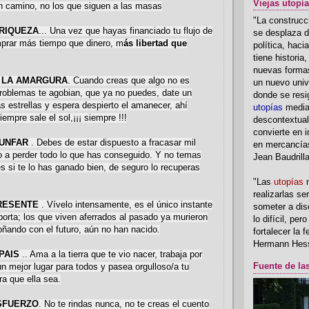
Viejas utopí
n camino, no los que siguen a las masas
"La construcci
 RIQUEZA
... Una vez que hayas financiado tu flujo de
se desplaza d
mprar más tiempo que dinero, m
ás libertad que
política, hac
tiene historia
nuevas formas
Y LA AMARGURA
. Cuando creas que algo no es
un nuevo univ
problemas te agobian, que ya no puedes, date un
donde se resi
as estrellas y espera despierto el amanecer, ahí
utopías
media
empre sale el sol,¡¡¡ siempre !!!
descontextual
convierte en i
IUNFAR
. Debes de estar dispuesto a fracasar mil
en mercancía
o a perder todo lo que has conseguido. Y no temas
Jean Baudrill
es si te lo has ganado bien, de seguro lo recuperas
"Las
utopías
n
realizarlas se
RESENTE
. Vívelo intensamente, es el único instante
someter a disc
orta; los que viven aferrados al pasado ya murieron
lo difícil, per
oñando con el futuro, aún no han nacido.
fortalecer la 
Hermann Hes
 PAIS
.. Ama a la tierra que te vio nacer, trabaja por
Fuente de la
un mejor lugar para todos y pasea orgulloso/a tu
ra que ella sea.
SFUERZO
. No te rindas nunca, no te creas el cuento