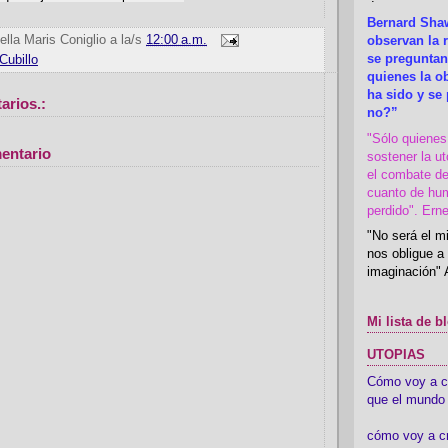
Bernard Shaw
ella Maris Coniglio
a la/s
12:00 a.m.
observan la r
se preguntan
Cubillo
quienes la 
ha sido y se
arios.:
no?”
"Sólo quiene
entario
sostener la u
el combate de
cuanto de hu
perdido". Ern
"No será el mi
nos obligue a 
imaginación" 
Mi lista de b
UTOPIAS
Cómo voy a cre
que el mundo 
cómo voy a c