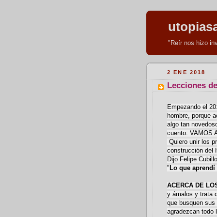
utopias
"Reír nos hizo i
2 ENE 2018
Lecciones de 
Empezando el 201
hombre, porque ac
algo tan novedoso
cuento. VAMOS 
Quiero unir los p
construcción del 
Dijo Felipe Cubil
"
Lo que aprendí 
ACERCA DE LOS
y ámalos y trata 
que busquen sus 
agradezcan todo l