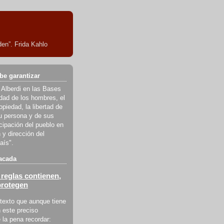
en”. Frida Kahlo
be garantizar
 Alberdi en las Bases
ldad de los hombres, el
piedad, la libertad de
u persona y de sus
icipación del pueblo en
 y dirección del
aís".
acada
reglas contienen,
protegen
texto que aunque tiene
 este preciso
la pena recordar: