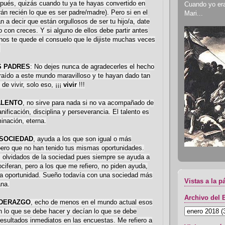
ués, quizás cuando tu ya te hayas convertido en
Cuando yo era 
rán recién lo que es ser padre/madre). Pero si en el
Mari...
gan a decir que están orgullosos de ser tu hijo/a, date
con creces. Y si alguno de ellos debe partir antes
nos te quede el consuelo que le dijiste muchas veces
.
S PADRES
: No dejes nunca de agradecerles el hecho
raído a este mundo maravilloso y te hayan dado tan
 de vivir, solo eso, ¡¡¡
vivir
!!!
ALENTO
, no sirve para nada si no va acompañado de
nificación, disciplina y perseverancia. El talento es
minación, eterna.
 SOCIEDAD
, ayuda a los que son igual o más
pero que no han tenido tus mismas oportunidades.
s olvidados de la sociedad pues siempre se ayuda a
ociferan, pero a los que me refiero, no piden ayuda,
na oportunidad. Sueño todavía con una sociedad más
Vistas a la p
na.
Archivo del 
IDERAZGO
, echo de menos en el mundo actual esos
n lo que se debe hacer y decían lo que se debe
 resultados inmediatos en las encuestas. Me refiero a