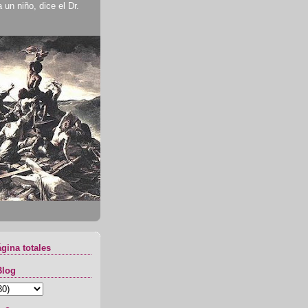
un niño, dice el Dr.
ágina totales
Blog