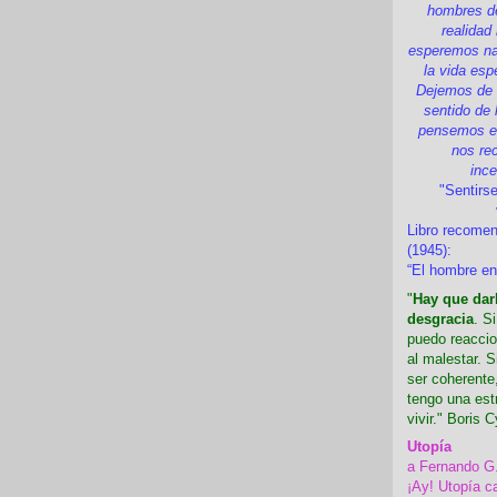
hombres d
realidad
esperemos nad
la vida esp
Dejemos de i
sentido de 
pensemos en
nos re
inc
"Sentirse
Libro recome
(1945):
“El hombre en
"
Hay que darl
desgracia
. S
puedo reaccio
al malestar. 
ser coherente,
tengo una est
vivir." Boris C
Utopía
a Fernando G
¡Ay! Utopía c