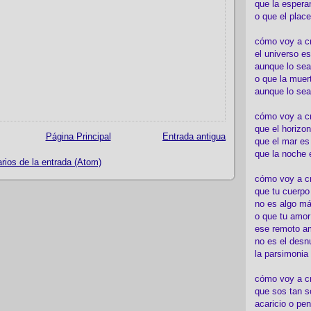
que la espera
o que el place
cómo voy a cre
el universo es
aunque lo sea
o que la muert
aunque lo sea
cómo voy a c
que el horizon
Página Principal
Entrada antigua
que el mar es
que la noche 
ios de la entrada (Atom)
cómo voy a cre
que tu cuerp
no es algo má
o que tu amor
ese remoto a
no es el desn
la parsimonia
cómo voy a cr
que sos tan s
acaricio o pen