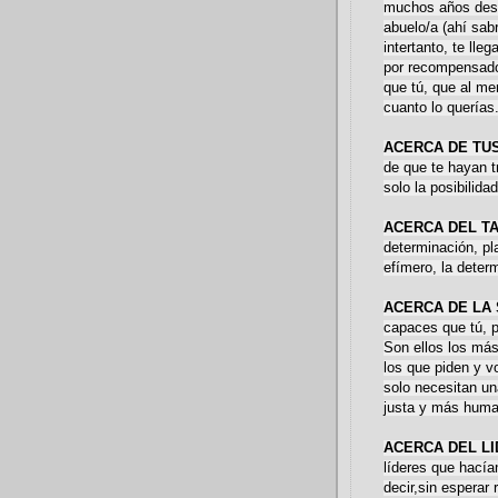
muchos años desp
abuelo/a (ahí sab
intertanto, te lle
por recompensado 
que tú, que al me
cuanto lo querías
ACERCA DE TU
de que te hayan t
solo la posibilidad
ACERCA DEL T
determinación, pla
efímero, la deter
ACERCA DE LA
capaces que tú, 
Son ellos los má
los que piden y v
solo necesitan u
justa y más huma
ACERCA DEL L
líderes que hacía
decir,sin esperar