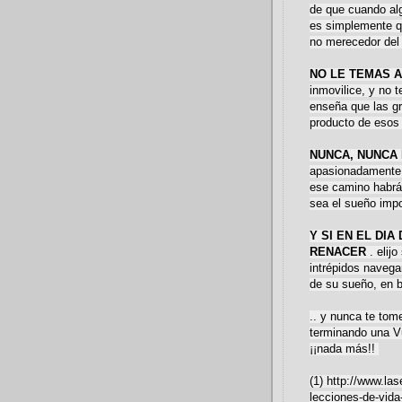
de que cuando al
es simplemente qu
no merecedor del 
NO LE TEMAS A
inmovilice, y no t
enseña que las g
producto de esos 
NUNCA, NUNCA
apasionadamente y
ese camino habrá 
sea el sueño impo
Y SI EN EL DI
RENACER
. elij
intrépidos navega
de su sueño, en 
.. y nunca te to
terminando una V
¡¡nada más!!
(1) http://www.la
lecciones-de-vida-