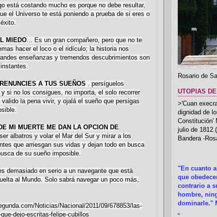
go está costando mucho es porque no debe resultar,
e el Universo te está poniendo a prueba de si eres o
éxito.
L MIEDO
... Es un gran compañero, pero que no te
emas hacer el loco o el ridículo; la historia nos
randes enseñanzas y tremendos descubrimientos son
instantes.
Rosario de Sa
 RENUNCIES A TUS SUEÑOS
. persíguelos
UTOPIAS DE
 si no los consigues, no importa, el solo recorrer
valido la pena vivir, y ojalá el sueño que persigas
>'Cuan execrab
sible.
dignidad de l
Constitución'
A DE MI MUERTE ME DAN LA OPCION DE
julio de 1812
o ser albatros y volar el Mar del Sur y mirar a los
Bandera -Rosa
ntes que arriesgan sus vidas y dejan todo en busca
busca de su sueño imposible.
"En cuanto 
mes demasiado en serio a un navegante que está
que obedecer
uelta al Mundo. Solo sabrá navegar un poco más,
contrario a 
hombre, ning
dominarle." 
segunda.com/Noticias/Nacional/2011/09/678853/las-
que-dejo-escritas-felipe-cubillos
“
.