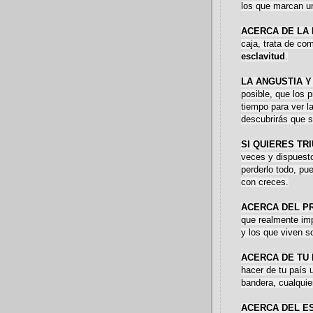
los que marcan u
ACERCA DE LA
caja, trata de co
esclavitud
.
LA ANGUSTIA 
posible, que los 
tiempo para ver l
descubrirás que si
SI QUIERES TR
veces y dispuest
perderlo todo, pu
con creces.
ACERCA DEL P
que realmente imp
y los que viven s
ACERCA DE TU
hacer de tu país 
bandera, cualquie
ACERCA DEL E