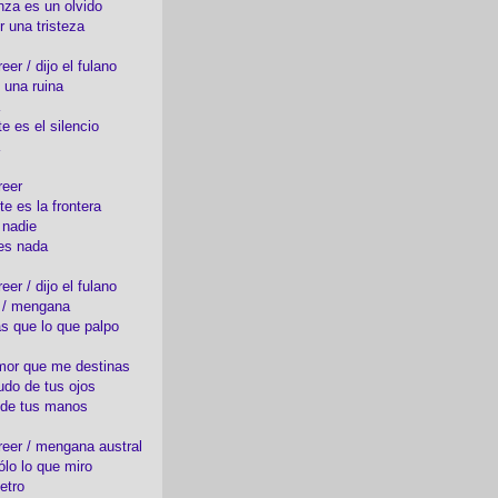
nza es un olvido
r una tristeza
er / dijo el fulano
 una ruina
e es el silencio
reer
te es la frontera
 nadie
es nada
er / dijo el fulano
o / mengana
s que lo que palpo
mor que me destinas
udo de tus ojos
 de tus manos
eer / mengana austral
ólo lo que miro
etro