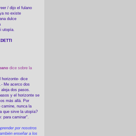
er / dijo el fulano
ya no existe
ana dulce
a
i utopía.
DETTI
eano
dice sobre la
l horizonte- dice
i.- Me acerco dos
e aleja dos pasos.
asos y el horizonte se
sos más allá. Por
 camine, nunca la
a que sirve la utopía?
e: para caminar".
prender por nosotros
ambién enseñar a los