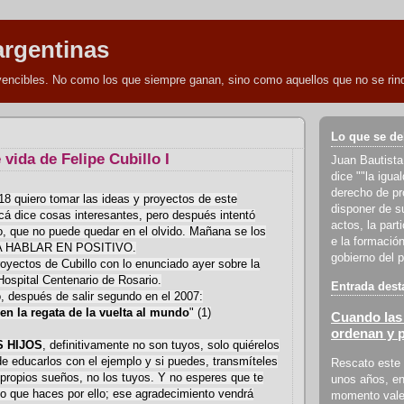
argentinas
nvencibles. No como los que siempre ganan, sino como aquellos que no se rind
Lo que se de
vida de Felipe Cubillo I
Juan Bautista
dice ""la igua
derecho de pro
8 quiero tomar las ideas y proyectos de este
disponer de s
á dice cosas interesantes, pero después intentó
actos, la part
, que no puede quedar en el olvido. Mañana se los
e la formación
A HABLAR EN POSITIVO.
gobierno del p
royectos de Cubillo con lo enunciado ayer sobre la
Hospital Centenario de Rosario.
Entrada dest
lo, después de salir segundo en el 2007:
en la regata de la vuelta al mundo
" (1)
Cuando las 
ordenan y 
 HIJOS
, definitivamente no son tuyos, solo quiérelos
de educarlos con el ejemplo y si puedes, transmíteles
Rescato este 
propios sueños, no los tuyos. Y no esperes que te
unos años, en
o que haces por ello; ese agradecimiento vendrá
momento vale 