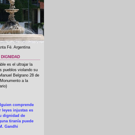
nta Fé. Argentina
 DIGNIDAD
le es el ultrajar la
os pueblos violando su
 Manuel Belgrano 28 de
.(Monumento a la
rio)
alguien comprende
 leyes injustas es
su dignidad de
una tiranía puede
M. Gandhi