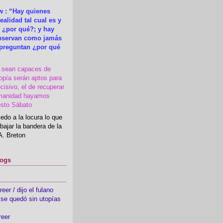
 : “Hay quienes
ealidad tal cual es y
 ¿por qué?; y hay
observan como jamás
 preguntan ¿por qué
s sean capaces de
topía serán aptos para
cisivo, el de recuperar
manidad hayamos
esto Sábato
edo a la locura lo que
bajar la bandera de la
A. Breton
logs
er / dijo el fulano
se quedó sin utopías
reer