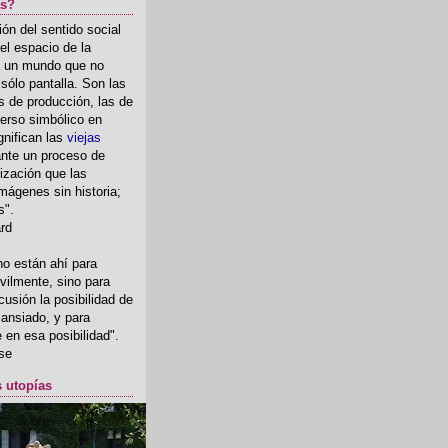
as?
ón del sentido social
el espacio de la
ia un mundo que no
, sólo pantalla. Son las
 de producción, las de
erso simbólico en
gnifican las
viejas
nte un proceso de
ización que las
mágenes sin historia;
s".
ard
o están ahí para
rvilmente, sino para
usión la posibilidad de
o ansiado, y para
fe en esa posibilidad".
se
s utopías