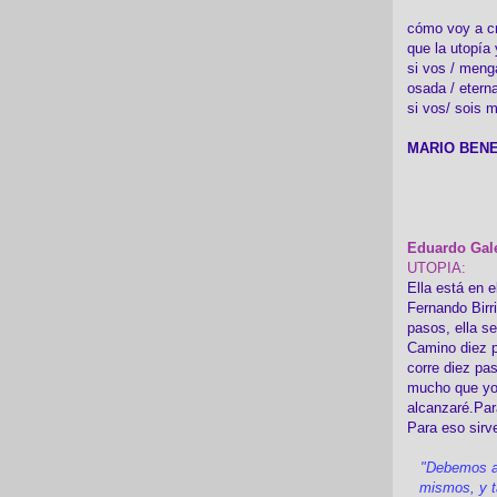
cómo voy a cre
que la utopía 
si vos / meng
osada / etern
si vos/ sois m
MARIO BENE
Eduardo Gal
UTOPIA:
Ella está en e
Fernando Birr
pasos, ella s
Camino diez p
corre diez pa
mucho que yo
alcanzaré.Par
Para eso sirv
"Debemos a
mismos, y t