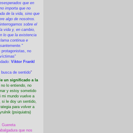
esesperados que en
 no importa que no
a de la vida, sino que
ere algo de nosotros.
nterrogarnos sobre el
la vida y, en cambio,
 lo que la existencia
clama continua e
esantemente."
 protagonistas, no
víctimas"
ndado:
Viktor Frankl
 busca de sentido
”
e un significado a la
i no lo entiendo, no
nar y estoy sometido
Si mi mundo vuelve a
 si le doy un sentido,
rategia para volver a
yrulnik (psiquiatra)
. Guereta
abalgadura que nos