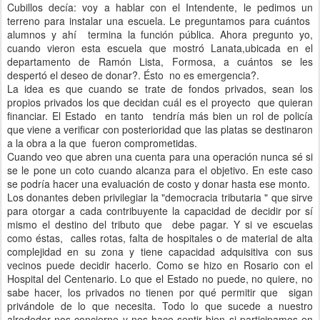
Cubillos decía: voy a hablar con el Intendente, le pedimos un
terreno para instalar una escuela. Le preguntamos para cuántos
alumnos y ahí termina la función pública. Ahora pregunto yo,
cuando vieron esta escuela que mostró Lanata,ubicada en el
departamento de Ramón Lista, Formosa, a cuántos se les
despertó el deseo de donar?. Ésto no es emergencia?.
La idea es que cuando se trate de fondos privados, sean los
propios privados los que decidan cuál es el proyecto que quieran
financiar. El Estado en tanto tendría más bien un rol de policía
que viene a verificar con posterioridad que las platas se destinaron
a la obra a la que fueron comprometidas.
Cuando veo que abren una cuenta para una operación nunca sé si
se le pone un coto cuando alcanza para el objetivo. En este caso
se podría hacer una evaluación de costo y donar hasta ese monto.
Los donantes deben privilegiar la "democracia tributaria " que sirve
para otorgar a cada contribuyente la capacidad de decidir por sí
mismo el destino del tributo que debe pagar. Y si ve escuelas
como éstas, calles rotas, falta de hospitales o de material de alta
complejidad en su zona y tiene capacidad adquisitiva con sus
vecinos puede decidir hacerlo. Como se hizo en Rosario con el
Hospital del Centenario. Lo que el Estado no puede, no quiere, no
sabe hacer, los privados no tienen por qué permitir que sigan
privándole de lo que necesita. Todo lo que sucede a nuestro
alrededor nos concierne y nos hace sentir bien si participamos en