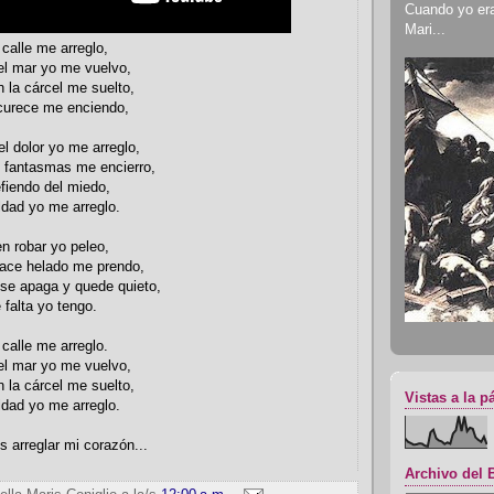
Cuando yo era 
Mari...
 calle me arreglo,
el mar yo me vuelvo,
n la cárcel me suelto,
scurece me enciendo,
l dolor yo me arreglo,
s fantasmas me encierro,
fiendo del miedo,
ldad yo me arreglo.
n robar yo peleo,
 hace helado me prendo,
se apaga y quede quieto,
 falta yo tengo.
 calle me arreglo.
el mar yo me vuelvo,
n la cárcel me suelto,
Vistas a la p
ldad yo me arreglo.
s arreglar mi corazón...
Archivo del 