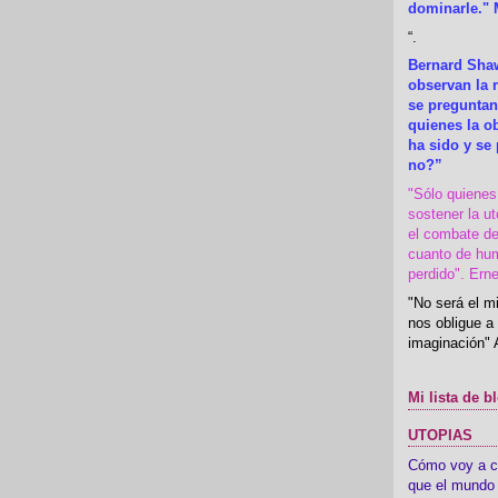
dominarle." 
“
.
Bernard Shaw
observan la r
se preguntan
quienes la 
ha sido y se
no?”
"Sólo quiene
sostener la u
el combate de
cuanto de hu
perdido". Ern
"No será el mi
nos obligue a 
imaginación" 
Mi lista de b
UTOPIAS
Cómo voy a cre
que el mundo 