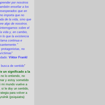
prender por nosotros
ambién enseñar a los
esesperados que en
 no importa que no
a de la vida, sino que
ere algo de nosotros.
nterrogarnos sobre el
la vida y, en cambio,
 lo que la existencia
clama continua e
esantemente."
 protagonistas, no
víctimas"
ndado:
Viktor Frankl
 busca de sentido
”
e un significado a la
i no lo entiendo, no
nar y estoy sometido
Si mi mundo vuelve a
 si le doy un sentido,
rategia para volver a
yrulnik (psiquiatra)