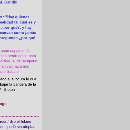
M. Gandhi
 : “Hay quienes
ealidad tal cual es y
 ¿por qué?; y hay
observan como jamás
 preguntan ¿por qué
s sean capaces de
topía serán aptos para
cisivo, el de recuperar
manidad hayamos
esto Sábato
edo a la locura lo que
bajar la bandera de la
A. Breton
logs
er / dijo el fulano
se quedó sin utopías