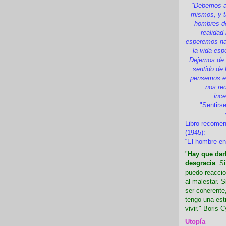
"Debemos a
mismos, y t
hombres d
realidad
esperemos nad
la vida esp
Dejemos de i
sentido de 
pensemos en
nos re
inc
"Sentirse
Libro recome
(1945):
“El hombre en
"
Hay que darl
desgracia
. S
puedo reaccio
al malestar. 
ser coherente,
tengo una est
vivir." Boris C
Utopía