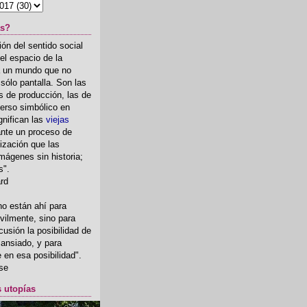
as?
ón del sentido social
el espacio de la
ia un mundo que no
, sólo pantalla. Son las
 de producción, las de
erso simbólico en
gnifican las
viejas
nte un proceso de
ización que las
mágenes sin historia;
s".
ard
o están ahí para
rvilmente, sino para
usión la posibilidad de
o ansiado, y para
fe en esa posibilidad".
se
s utopías