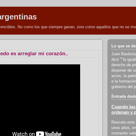
argentinas
nvencibles. No como los que siempre ganan, sino como aquellos que no se rind
Lo que se de
edo es arreglar mi corazón..
Juan Bautista
dice ""la igua
derecho de pro
disponer de s
actos, la part
e la formación
gobierno del p
Entrada dest
Cuando las 
ordenan y 
Rescato este 
unos años, en
momento vale 