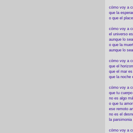
cómo voy a c
que la espera
o que el place
cómo voy a cre
el universo es
aunque lo sea
o que la muert
aunque lo sea
cómo voy a c
que el horizon
que el mar es
que la noche 
cómo voy a cre
que tu cuerp
no es algo má
o que tu amor
ese remoto a
no es el desn
la parsimonia
cómo voy a cr