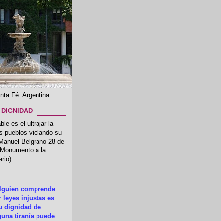
nta Fé. Argentina
 DIGNIDAD
le es el ultrajar la
os pueblos violando su
 Manuel Belgrano 28 de
.(Monumento a la
rio)
alguien comprende
 leyes injustas es
su dignidad de
una tiranía puede