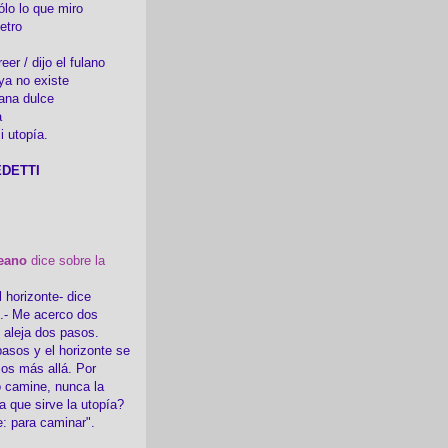
ólo lo que miro
etro
er / dijo el fulano
ya no existe
ana dulce
a
i utopía.
DETTI
eano
dice sobre la
l horizonte- dice
i.- Me acerco dos
e aleja dos pasos.
asos y el horizonte se
sos más allá. Por
 camine, nunca la
a que sirve la utopía?
e: para caminar".