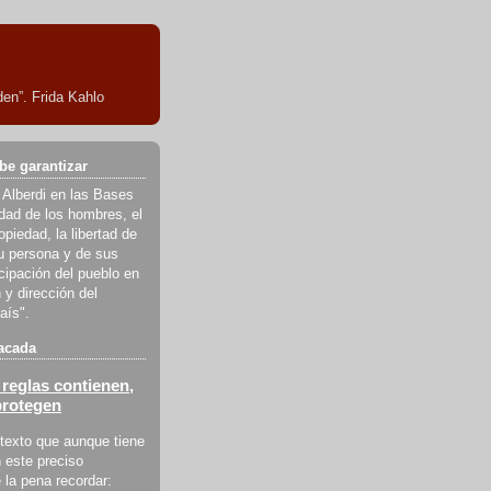
en”. Frida Kahlo
be garantizar
 Alberdi en las Bases
ldad de los hombres, el
piedad, la libertad de
u persona y de sus
icipación del pueblo en
 y dirección del
aís".
acada
reglas contienen,
protegen
texto que aunque tiene
 este preciso
la pena recordar: