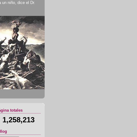
un niño, dice el Dr.
ágina totales
1,258,213
Blog