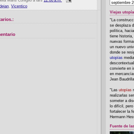
ella Maris Coniglio
a la/s
12:00 a.m.
dejan
,
Vicentico
Viejas utopí
arios.:
"La construcci
se desplaza d
política, hac
entario
tiene historia
nuevas formas
un nuevo univ
donde se resi
utopías
media
descontextual
convierte en i
en mercancía
Jean Baudrill
"Las
utopías
n
realizarlas se
someter a disc
lo difícil, per
fortalecer la 
Hermann Hes
Fuente de la