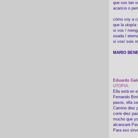
que sos tan s
acaricio o pen
cómo voy a cre
que la utopía 
si vos / meng
osada / etern
si vos/ sois m
MARIO BENE
Eduardo Gal
UTOPIA:
Ella está en e
Fernando Birr
pasos, ella s
Camino diez p
corre diez pa
mucho que yo
alcanzaré.Par
Para eso sirv