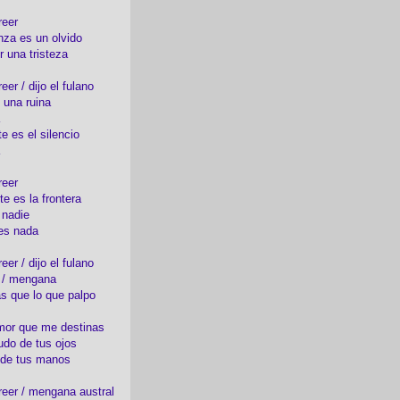
reer
nza es un olvido
r una tristeza
er / dijo el fulano
 una ruina
e es el silencio
reer
te es la frontera
 nadie
es nada
er / dijo el fulano
o / mengana
s que lo que palpo
mor que me destinas
udo de tus ojos
 de tus manos
eer / mengana austral