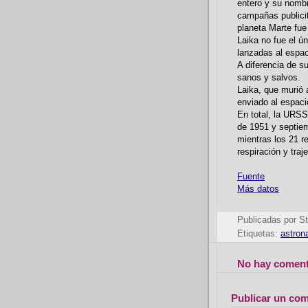
entero y su nombr
campañas publicit
planeta Marte fue
Laika no fue el ú
lanzadas al espac
A diferencia de s
sanos y salvos.
Laika, que murió 
enviado al espaci
En total, la URSS
de 1951 y septie
mientras los 21 
respiración y traj
Fuente
Más datos
Publicadas por
St
Etiquetas:
astron
No hay coment
Publicar un com