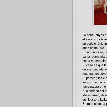
La perra, cuyos s
el ascenso y la en
su periplo, única
supo hasta 2002.
En un principio, 
Laika regresaría 
había muerto sin 
El caso es que la
de sus ciudadano
más que un perro
Al parecer, los ci
varios días de ór
temperatura en el 
El científico del
Maláshenko, desve
en Houston: Laika
En todo caso, la 