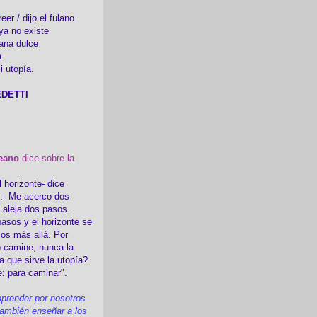
er / dijo el fulano
ya no existe
ana dulce
a
i utopía.
DETTI
eano
dice sobre la
l horizonte- dice
i.- Me acerco dos
e aleja dos pasos.
asos y el horizonte se
sos más allá. Por
 camine, nunca la
a que sirve la utopía?
e: para caminar".
prender por nosotros
ambién enseñar a los