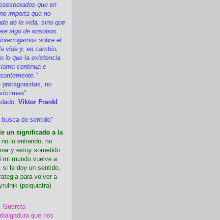
esesperados que en
 no importa que no
a de la vida, sino que
ere algo de nosotros.
nterrogarnos sobre el
la vida y, en cambio,
 lo que la existencia
clama continua e
esantemente."
 protagonistas, no
víctimas"
ndado:
Viktor Frankl
 busca de sentido
”
e un significado a la
i no lo entiendo, no
nar y estoy sometido
Si mi mundo vuelve a
 si le doy un sentido,
rategia para volver a
yrulnik (psiquiatra)
. Guereta
abalgadura que nos