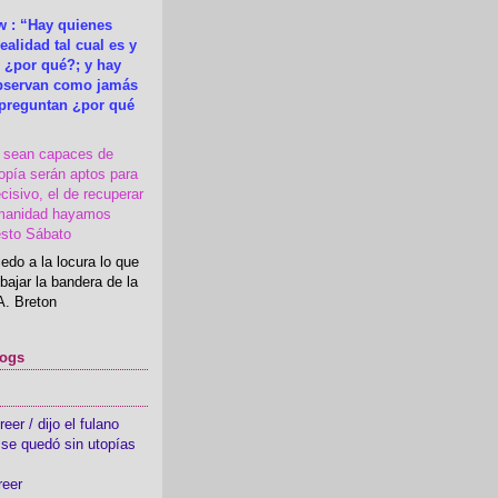
 : “Hay quienes
ealidad tal cual es y
 ¿por qué?; y hay
observan como jamás
 preguntan ¿por qué
s sean capaces de
topía serán aptos para
cisivo, el de recuperar
manidad hayamos
esto Sábato
edo a la locura lo que
bajar la bandera de la
A. Breton
logs
er / dijo el fulano
se quedó sin utopías
reer