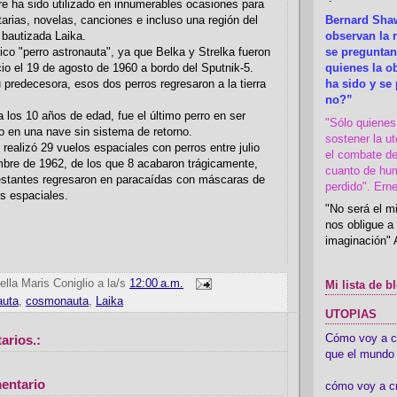
e ha sido utilizado en innumerables ocasiones para
Bernard Shaw
arias, novelas, canciones e incluso una región del
observan la r
 bautizada Laika.
se preguntan
nico "perro astronauta", ya que Belka y Strelka fueron
quienes la 
io el 19 de agosto de 1960 a bordo del Sputnik-5.
ha sido y se
u predecesora, esos dos perros regresaron a la tierra
no?”
a los 10 años de edad, fue el último perro en ser
"Sólo quiene
o en una nave sin sistema de retorno.
sostener la u
 realizó 29 vuelos espaciales con perros entre julio
el combate de
mbre de 1962, de los que 8 acabaron trágicamente,
cuanto de hu
restantes regresaron en paracaídas con máscaras de
perdido". Ern
es espaciales.
"No será el mi
nos obligue a 
imaginación" 
ella Maris Coniglio
a la/s
12:00 a.m.
Mi lista de b
auta
,
cosmonauta
,
Laika
UTOPIAS
Cómo voy a cre
arios.:
que el mundo 
entario
cómo voy a c