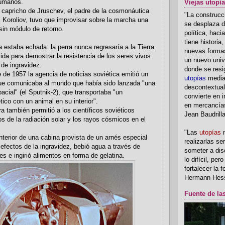
humanos.
Viejas utopí
l capricho de Jruschev, el padre de la cosmonáutica
"La construcci
i Koroliov, tuvo que improvisar sobre la marcha una
se desplaza d
sin módulo de retorno.
política, hac
tiene historia
a estaba echada: la perra nunca regresaría a la Tierra
nuevas formas
vida para demostrar la resistencia de los seres vivos
un nuevo univ
 de ingravidez.
donde se resi
 de 1957 la agencia de noticias soviética emitió un
utopías
media
ue comunicaba al mundo que había sido lanzada "una
descontextual
cial" (el Sputnik-2), que transportaba "un
convierte en i
ico con un animal en su interior".
en mercancía
ra también permitió a los científicos soviéticos
Jean Baudrill
os de la radiación solar y los rayos cósmicos en el
"Las
utopías
n
interior de una cabina provista de un arnés especial
realizarlas se
 efectos de la ingravidez, bebió agua a través de
someter a disc
s e ingirió alimentos en forma de gelatina.
lo difícil, per
fortalecer la 
Hermann Hes
Fuente de la