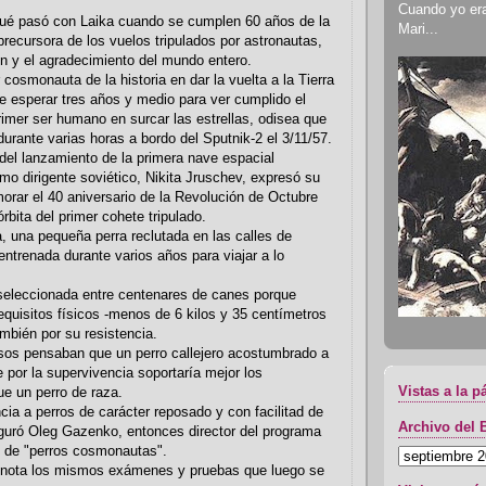
Cuando yo era 
é pasó con Laika cuando se cumplen 60 años de la
Mari...
precursora de los vuelos tripulados por astronautas,
ón y el agradecimiento del mundo entero.
 cosmonauta de la historia en dar la vuelta a la Tierra
ue esperar tres años y medio para ver cumplido el
rimer ser humano en surcar las estrellas, odisea que
durante varias horas a bordo del Sputnik-2 el 3/11/57.
el lanzamiento de la primera nave espacial
imo dirigente soviético, Nikita Jruschev, expresó su
rar el 40 aniversario de la Revolución de Octubre
rbita del primer cohete tripulado.
, una pequeña perra reclutada en las calles de
ntrenada durante varios años para viajar a lo
 seleccionada entre centenares de canes porque
equisitos físicos -menos de 6 kilos y 35 centímetros
ambién por su resistencia.
usos pensaban que un perro callejero acostumbrado a
e por la supervivencia soportaría mejor los
Vistas a la p
e un perro de raza.
cia a perros de carácter reposado y con facilitad de
Archivo del 
guró Oleg Gazenko, entonces director del programa
o de "perros cosmonautas".
 nota los mismos exámenes y pruebas que luego se