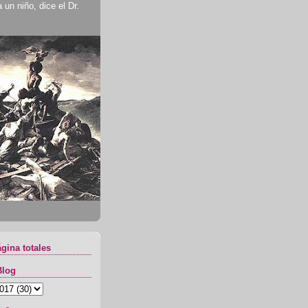
un niño, dice el Dr.
ágina totales
Blog