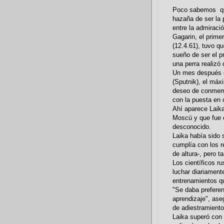
Poco sabemos qu
hazaña de ser la 
entre la admiraci
Gagarin, el primer
(12.4.61), tuvo q
sueño de ser el p
una perra realizó 
Un mes después d
(Sputnik), el máx
deseo de conmemo
con la puesta en ó
Ahí aparece Laika
Moscú y que fue e
desconocido.
Laika había sido
cumplía con los r
de altura-, pero t
Los científicos r
luchar diariament
entrenamientos qu
"Se daba preferen
aprendizaje", ase
de adiestramient
Laika superó con