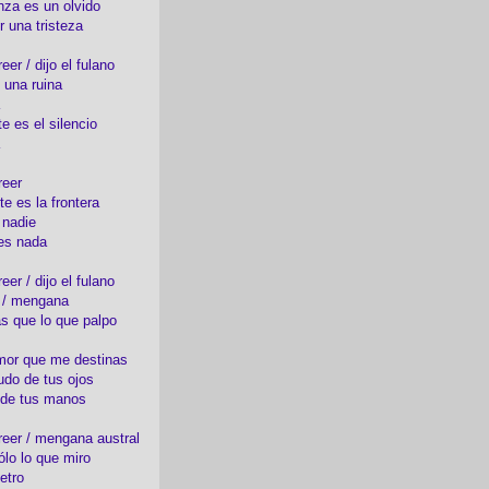
nza es un olvido
r una tristeza
er / dijo el fulano
 una ruina
e es el silencio
reer
te es la frontera
 nadie
es nada
er / dijo el fulano
o / mengana
s que lo que palpo
mor que me destinas
udo de tus ojos
 de tus manos
eer / mengana austral
ólo lo que miro
etro