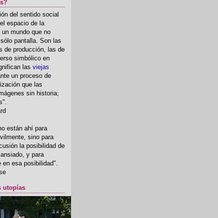
as?
ón del sentido social
el espacio de la
ia un mundo que no
, sólo pantalla. Son las
 de producción, las de
erso simbólico en
gnifican las
viejas
nte un proceso de
ización que las
mágenes sin historia;
s".
ard
o están ahí para
rvilmente, sino para
usión la posibilidad de
o ansiado, y para
fe en esa posibilidad".
se
s utopías