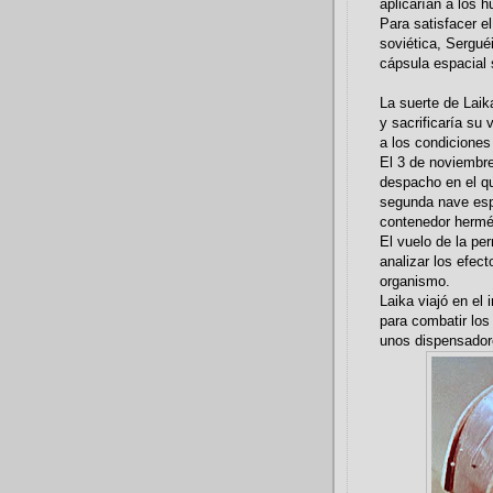
aplicarían a los 
Para satisfacer e
soviética, Sergué
cápsula espacial 
La suerte de Laik
y sacrificaría su 
a los condiciones
El 3 de noviembre
despacho en el q
segunda nave espa
contenedor hermét
El vuelo de la per
analizar los efect
organismo.
Laika viajó en el 
para combatir los
unos dispensadore