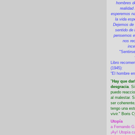
hombres d
realidad
esperemos nad
la vida esp
Dejemos de i
sentido de 
pensemos en
nos re
inc
"Sentirse
Libro recome
(1945):
“El hombre en
"
Hay que darl
desgracia
. S
puedo reaccio
al malestar. 
ser coherente,
tengo una est
vivir." Boris C
Utopía
a Fernando G
¡Ay! Utopía c