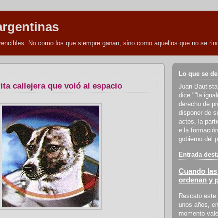
argentinas
nvencibles. No como los que siempre ganan, sino como aquellos que no se rind
Lo que se de
rita callejera que voló al espacio
Juan Bautista
dice ""la igua
derecho de pro
disponer de s
actos, la part
e la formación
gobierno del p
Entrada dest
Cuando las 
ordenan y 
Rescato este 
unos años, en
momento vale 