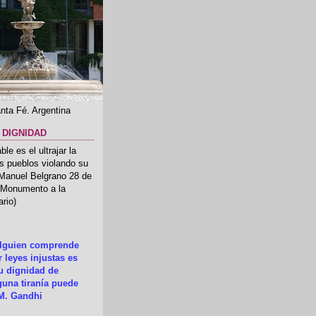
nta Fé. Argentina
 DIGNIDAD
le es el ultrajar la
os pueblos violando su
 Manuel Belgrano 28 de
.(Monumento a la
rio)
alguien comprende
 leyes injustas es
su dignidad de
una tiranía puede
M. Gandhi