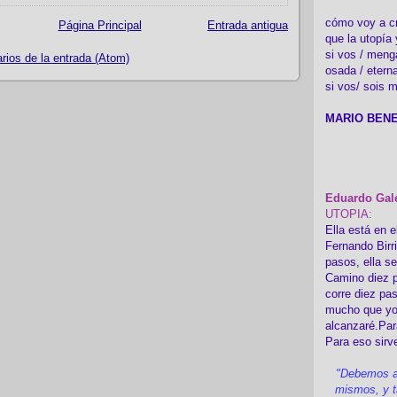
cómo voy a cre
Página Principal
Entrada antigua
que la utopía 
si vos / meng
ios de la entrada (Atom)
osada / etern
si vos/ sois m
MARIO BENE
Eduardo Gal
UTOPIA:
Ella está en e
Fernando Birr
pasos, ella s
Camino diez p
corre diez pa
mucho que yo
alcanzaré.Par
Para eso sirv
"Debemos a
mismos, y t