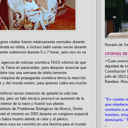
ignos vitales fueron relativamente normales durante
Rosario de Sa
trada en órbita, e incluso ladró varias veces durante
mente sobrevivió durante 5 o 7 horas, pero eso no se
UTOPIAS DE
>'Cuan execrab
la agencia de noticias soviética TASS informó de que
dignidad de l
a la Tierra en paracaídas, para después anunciar que
Constitución'
dolor tras una semana de órbita terrestre.
julio de 1812
 máquina de propaganda soviética temía la reacción
Bandera -Rosa
s y del mundo entero, para quienes Laika era mucho
.
entíficos tenían intención de quitarle la vida tras
bita, pero un fallo técnico provocó un aumento de la
"En cuanto 
interior de la nave y frustró sus planes.
que obedecer
 Instituto de Problemas Biológicos de Moscú, Dmitri
contrario a 
ló el misterio en 2002 durante un congreso espacial
hombre, ning
 había muerto debido al calor y al pánico.
dominarle." 
perra rusa se convirtió en una heroína para el mundo
“
.