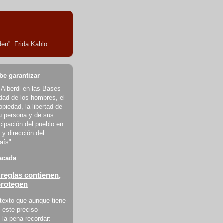
en”. Frida Kahlo
be garantizar
 Alberdi en las Bases
ldad de los hombres, el
piedad, la libertad de
u persona y de sus
icipación del pueblo en
 y dirección del
aís".
acada
reglas contienen,
protegen
texto que aunque tiene
 este preciso
la pena recordar: