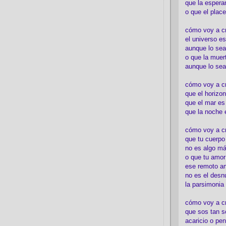
que la espera
o que el place
cómo voy a cre
el universo es
aunque lo sea
o que la muert
aunque lo sea
cómo voy a c
que el horizon
que el mar es
que la noche 
cómo voy a cre
que tu cuerp
no es algo má
o que tu amor
ese remoto a
no es el desn
la parsimonia
cómo voy a cr
que sos tan s
acaricio o pen