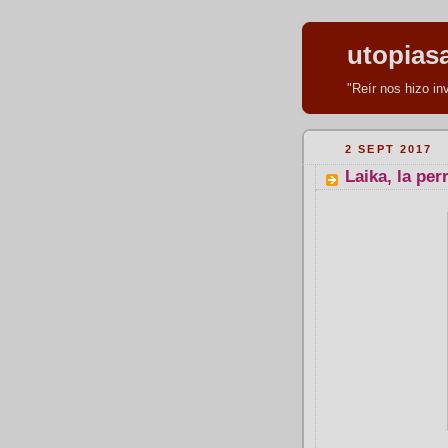
utopias
"Reír nos hizo i
2 SEPT 2017
Laika, la per