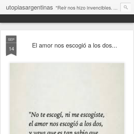
utopiasargentinas
"Reír nos hizo invencibles. No como los que siempre ganan, sino como aquellos que no se rinden”. Frida Kahlo
SEP
El amor nos escogió a los dos...
14