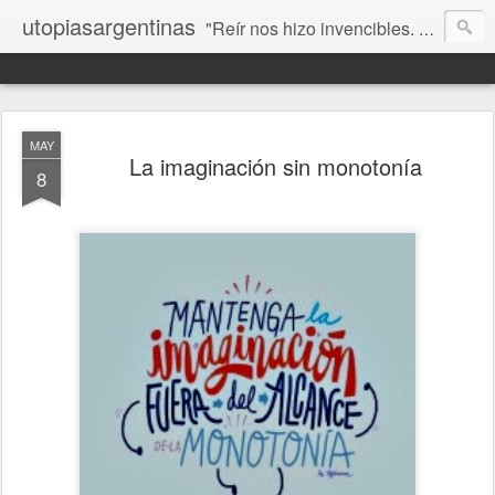
utopiasargentinas
"Reír nos hizo invencibles. No como los que siempre ganan, sino como aquellos que no se rinden”. Frida Kahlo
MAY
La imaginación sin monotonía
8