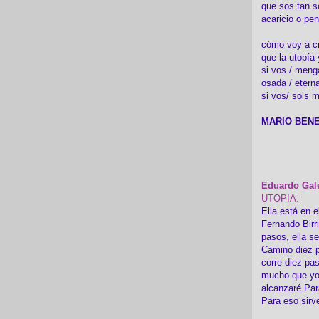
que sos tan s
acaricio o pen
cómo voy a cre
que la utopía 
si vos / meng
osada / etern
si vos/ sois m
MARIO BENE
Eduardo Gal
UTOPIA:
Ella está en e
Fernando Birr
pasos, ella s
Camino diez p
corre diez pa
mucho que yo
alcanzaré.Par
Para eso sirv