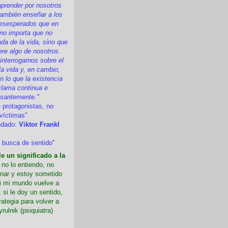
prender por nosotros
ambién enseñar a los
esesperados que en
 no importa que no
a de la vida, sino que
ere algo de nosotros.
nterrogarnos sobre el
la vida y, en cambio,
 lo que la existencia
clama continua e
esantemente."
 protagonistas, no
víctimas"
ndado:
Viktor Frankl
 busca de sentido
”
e un significado a la
i no lo entiendo, no
nar y estoy sometido
Si mi mundo vuelve a
 si le doy un sentido,
rategia para volver a
yrulnik (psiquiatra)