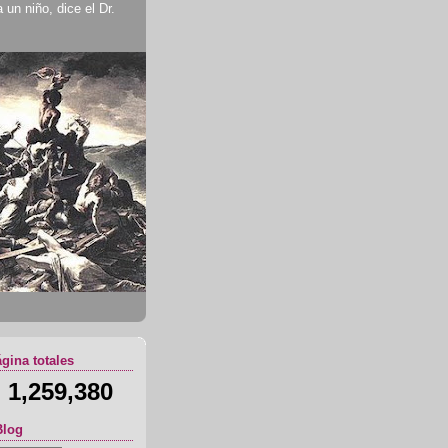
un niño, dice el Dr.
ágina totales
1,259,380
Blog