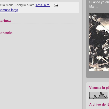
Cuando yo era 
ella Maris Coniglio
a la/s
12:00 a.m.
Mari...
 semana largo
arios.:
entario
Vistas a la p
Archivo del 