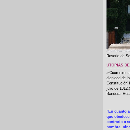
Rosario de Sa
UTOPIAS DE
>'Cuan execrab
dignidad de l
Constitución'
julio de 1812
Bandera -Rosa
"En cuanto 
que obedecer
contrario a 
hombre, ning