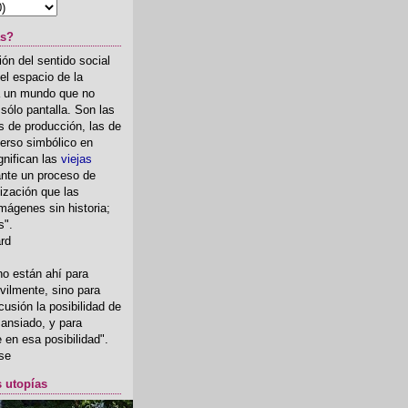
as?
ón del sentido social
el espacio de la
ia un mundo que no
, sólo pantalla. Son las
 de producción, las de
erso simbólico en
gnifican las
viejas
nte un proceso de
ización que las
mágenes sin historia;
s".
ard
o están ahí para
rvilmente, sino para
usión la posibilidad de
o ansiado, y para
fe en esa posibilidad".
se
s utopías