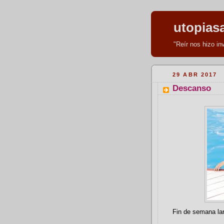
utopias
"Reír nos hizo i
29 ABR 2017
Descanso
Fin de semana lar