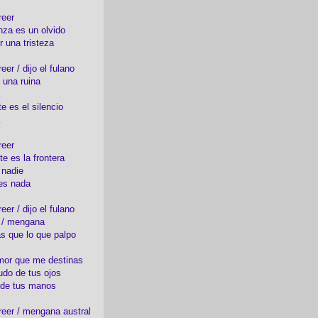
reer
nza es un olvido
r una tristeza
er / dijo el fulano
 una ruina
e es el silencio
reer
te es la frontera
 nadie
es nada
er / dijo el fulano
o / mengana
s que lo que palpo
mor que me destinas
udo de tus ojos
 de tus manos
eer / mengana austral