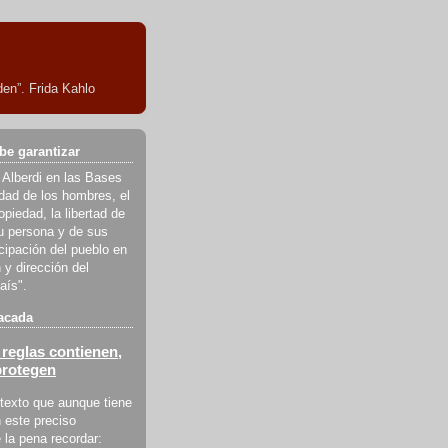
en”. Frida Kahlo
be garantizar
 Alberdi en las Bases
ldad de los hombres, el
piedad, la libertad de
u persona y de sus
icipación del pueblo en
 y dirección del
aís".
acada
reglas contienen,
protegen
texto que aunque tiene
 este preciso
la pena recordar: