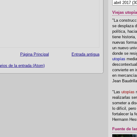
Viejas utopí
"La construcci
se desplaza d
política, hac
tiene historia
nuevas formas
un nuevo univ
donde se resi
Página Principal
Entrada antigua
utopías
media
descontextual
ios de la entrada (Atom)
convierte en i
en mercancía
Jean Baudrill
"Las
utopías
n
realizarlas se
someter a disc
lo difícil, per
fortalecer la 
Hermann Hes
Fuente de la