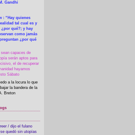
M. Gandhi
 : “Hay quienes
ealidad tal cual es y
 ¿por qué?; y hay
observan como jamás
 preguntan ¿por qué
s sean capaces de
topía serán aptos para
cisivo, el de recuperar
manidad hayamos
esto Sábato
edo a la locura lo que
bajar la bandera de la
A. Breton
logs
er / dijo el fulano
se quedó sin utopías