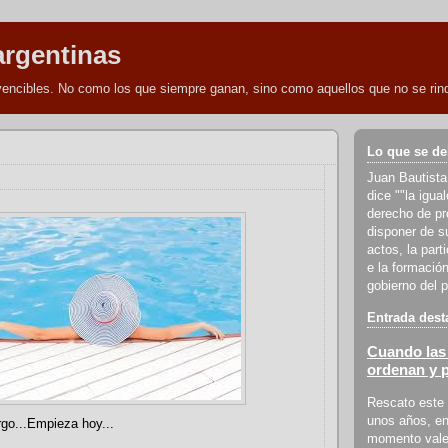
argentinas
nvencibles. No como los que siempre ganan, sino como aquellos que no se rind
Lo que se de
Juan Bautista
dice ""la igua
derecho de pro
disponer de s
actos, la part
e la formación
gobierno del p
Entrada dest
Cuando las 
ordenan y 
Rescato este 
unos años, en
go...Empieza hoy...
momento vale 