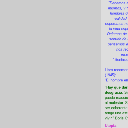
"Debemos a
mismos, y t
hombres d
realidad
esperemos nad
la vida esp
Dejemos de i
sentido de 
pensemos en
nos re
inc
"Sentirse
Libro recome
(1945):
“El hombre en
"
Hay que darl
desgracia
. S
puedo reaccio
al malestar. 
ser coherente,
tengo una est
vivir." Boris C
Utopía