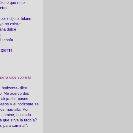
ólo lo que miro
etro
er / dijo el fulano
ya no existe
ana dulce
a
i utopía.
DETTI
eano
dice sobre la
l horizonte- dice
i.- Me acerco dos
e aleja dos pasos.
asos y el horizonte se
sos más allá. Por
 camine, nunca la
a que sirve la utopía?
e: para caminar".