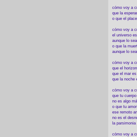
cómo voy a c
que la espera
o que el place
cómo voy a cre
el universo es
aunque lo sea
o que la muert
aunque lo sea
cómo voy a c
que el horizon
que el mar es
que la noche 
cómo voy a cre
que tu cuerp
no es algo má
o que tu amor
ese remoto a
no es el desn
la parsimonia
cómo voy a cr