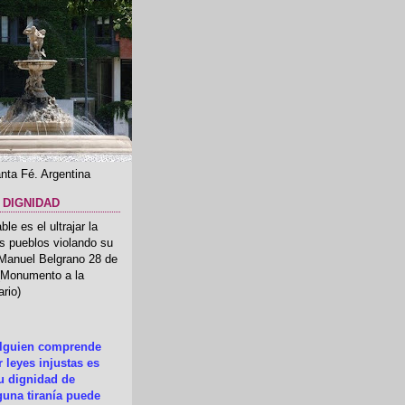
nta Fé. Argentina
 DIGNIDAD
le es el ultrajar la
os pueblos violando su
 Manuel Belgrano 28 de
.(Monumento a la
rio)
alguien comprende
 leyes injustas es
su dignidad de
una tiranía puede