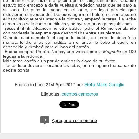
Lo primero que hizo fue pedir que se alejaran todos. Cuando
estuvo solo empezó a darle vueltas alrededor hasta que se paró a
su lado. Le puso la mano en el lomo, de lejos parecía que
estuvieran conversando. Después agarró el balde, se sentó sobre
el banquito que tenía atado a la cintura y empezó la tarea. La leche
comenzó a salir como un diluvio y se oyeron unos gritos jubilosos.
-¡Sssshhhhhh! Alcáncenme otro balde, -pidió el Rufino señalando
con modestia la espuma que desbordaba entre sus piernas.
Cuando casi completó el segundo balde, se paró, le desató la
manea, le dio unas palmaditas en el anca, le sobó el cuello en
despedida y rumbeó para el lado del patrón.
-Buena compra, Patrón. No hay una vaca como la
Magnolia
en 100
leguas a la redonda.
Más tarde confió a un par de amigos la clave de su éxito:
-Todos le anduvieron tocando las tetas, pero ninguno fue capaz de
decirle bonita
Publicado hace
21st April 2017
por
Stella Maris Coniglio
Etiquetas:
cuentos camperos
0
Agregar un comentario