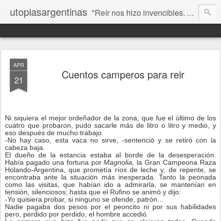
utopiasargentinas
"Reír nos hizo invencibles. No como los que siempre ganan, sino como aquellos que no se rinden”. Frida Kahlo
APR
Cuentos camperos para reir
21
Ni siquiera el mejor ordeñador de la zona, que fue el último de los
cuatro que probaron, pudo sacarle más de litro o litro y medio, y
eso después de mucho trabajo.
-No hay caso, esta vaca no sirve, -sentenció y se retiró con la
cabeza baja.
El dueño de la estancia estaba al borde de la desesperación.
Había pagado una fortuna por
Magnolia,
la Gran Campeona Raza
Holando-Argentina, que prometía ríos de leche y, de repente, se
encontraba ante la situación más inesperada. Tanto la peonada
como las visitas, que habían ido a admirarla, se mantenían en
tensión, silenciosos; hasta que el Rufino se animó y dijo:
-Yo quisiera probar, si ninguno se ofende, patrón…
Nadie pagaba dos pesos por el peoncito ni por sus habilidades
pero, perdido por perdido, el hombre accedió.