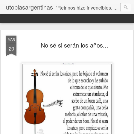
utopiasargentinas
"Reír nos hizo invencibles. No como los que siempre ganan, sino como aquellos que no se rinden”. Frida Kahlo
MAR
No sé si serán los años...
20