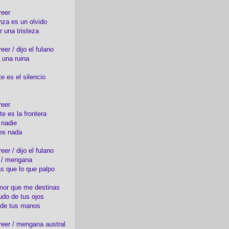
reer
nza es un olvido
r una tristeza
er / dijo el fulano
 una ruina
e es el silencio
reer
te es la frontera
 nadie
es nada
er / dijo el fulano
o / mengana
s que lo que palpo
mor que me destinas
udo de tus ojos
 de tus manos
eer / mengana austral