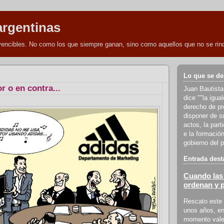
argentinas
nvencibles. No como los que siempre ganan, sino como aquellos que no se rind
Lo que se de
r o en contra...
Juan Bautista
dice ""la igua
derecho de pro
disponer de s
actos, la part
e la formación
gobierno del p
Entrada dest
Cuando las 
ordenan y 
Rescato este 
unos años, en
momento vale 