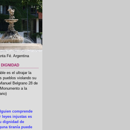
nta Fé. Argentina
 DIGNIDAD
le es el ultrajar la
os pueblos violando su
 Manuel Belgrano 28 de
.(Monumento a la
rio)
alguien comprende
 leyes injustas es
su dignidad de
una tiranía puede