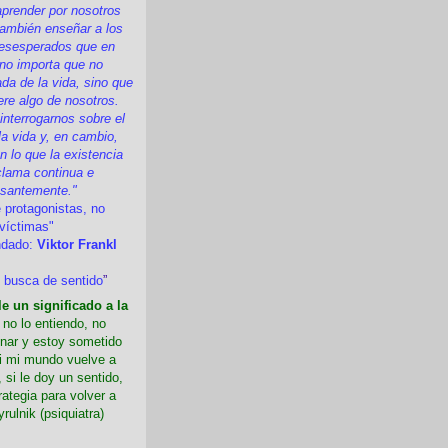
prender por nosotros
ambién enseñar a los
esesperados que en
 no importa que no
a de la vida, sino que
ere algo de nosotros.
nterrogarnos sobre el
la vida y, en cambio,
 lo que la existencia
clama continua e
esantemente."
 protagonistas, no
víctimas"
ndado:
Viktor Frankl
 busca de sentido
”
e un significado a la
i no lo entiendo, no
nar y estoy sometido
Si mi mundo vuelve a
 si le doy un sentido,
rategia para volver a
yrulnik (psiquiatra)