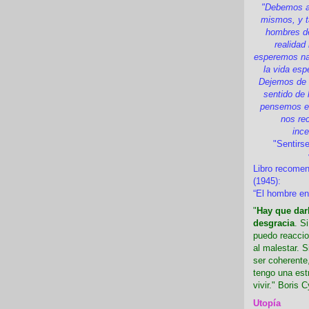
"Debemos a
mismos, y t
hombres d
realidad
esperemos nad
la vida esp
Dejemos de i
sentido de 
pensemos en
nos re
inc
"Sentirse
Libro recome
(1945):
“El hombre en
"
Hay que darl
desgracia
. S
puedo reaccio
al malestar. 
ser coherente,
tengo una est
vivir." Boris C
Utopía