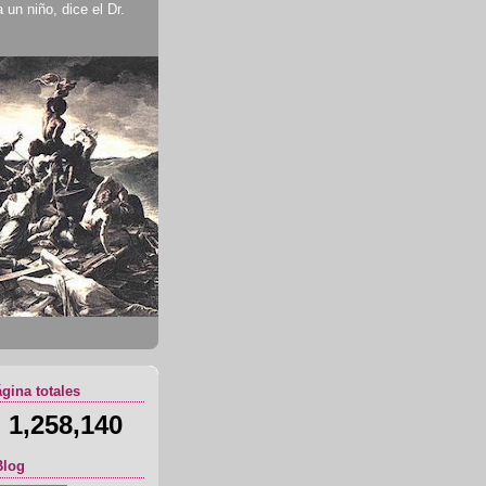
un niño, dice el Dr.
ágina totales
1,258,140
Blog