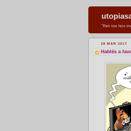
utopias
"Reír nos hizo i
28 MAR 2017
Hablés a favo