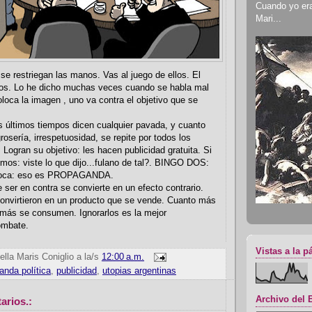
Cuando yo era 
Mari...
se restriegan las manos. Vas al juego de ellos. El
os. Lo he dicho muchas veces cuando se habla mal
oloca la imagen , uno va contra el objetivo que se
s últimos tiempos dicen cualquier pavada, y cuanto
osería, irrespetuosidad, se repite por todos los
Logran su objetivo: les hacen publicidad gratuita. Si
imos: viste lo que dijo...fulano de tal?. BINGO DOS:
 boca: eso es PROPAGANDA.
e ser en contra se convierte en un efecto contrario.
convirtieron en un producto que se vende. Cuanto más
 más se consumen. Ignorarlos es la mejor
ombate.
Vistas a la p
ella Maris Coniglio
a la/s
12:00 a.m.
anda política
,
publicidad
,
utopias argentinas
Archivo del 
arios.: