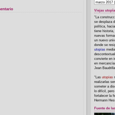
entario
Viejas utopí
"La construcci
se desplaza d
política, hac
tiene historia
nuevas formas
un nuevo univ
donde se resi
utopías
media
descontextual
convierte en i
en mercancía
Jean Baudrill
"Las
utopías
n
realizarlas se
someter a disc
lo difícil, per
fortalecer la 
Hermann Hes
Fuente de la