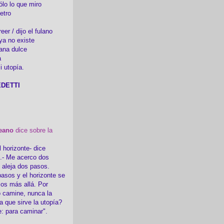
ólo lo que miro
etro
er / dijo el fulano
ya no existe
ana dulce
a
i utopía.
DETTI
eano
dice sobre la
l horizonte- dice
i.- Me acerco dos
e aleja dos pasos.
asos y el horizonte se
sos más allá. Por
 camine, nunca la
a que sirve la utopía?
e: para caminar".