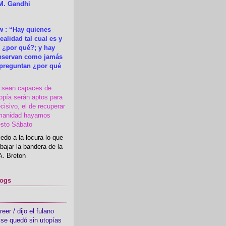
M. Gandhi
 : “Hay quienes
ealidad tal cual es y
 ¿por qué?; y hay
observan como jamás
 preguntan ¿por qué
s sean capaces de
topía serán aptos para
cisivo, el de recuperar
manidad hayamos
esto Sábato
edo a la locura lo que
bajar la bandera de la
A. Breton
logs
er / dijo el fulano
se quedó sin utopías