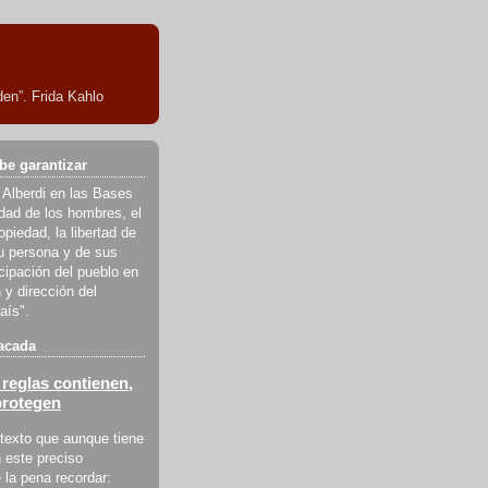
en”. Frida Kahlo
be garantizar
 Alberdi en las Bases
ldad de los hombres, el
piedad, la libertad de
u persona y de sus
icipación del pueblo en
 y dirección del
aís".
acada
reglas contienen,
protegen
texto que aunque tiene
 este preciso
la pena recordar: