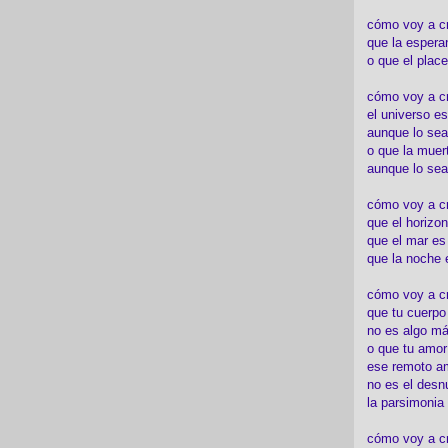
cómo voy a c
que la espera
o que el place
cómo voy a cre
el universo es
aunque lo sea
o que la muert
aunque lo sea
cómo voy a c
que el horizon
que el mar es
que la noche 
cómo voy a cre
que tu cuerp
no es algo má
o que tu amor
ese remoto a
no es el desn
la parsimonia
cómo voy a cr