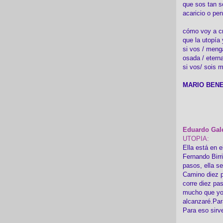
que sos tan s
acaricio o pen
cómo voy a cre
que la utopía 
si vos / meng
osada / etern
si vos/ sois m
MARIO BENE
Eduardo Gal
UTOPIA:
Ella está en e
Fernando Birr
pasos, ella s
Camino diez p
corre diez pa
mucho que yo
alcanzaré.Par
Para eso sirv