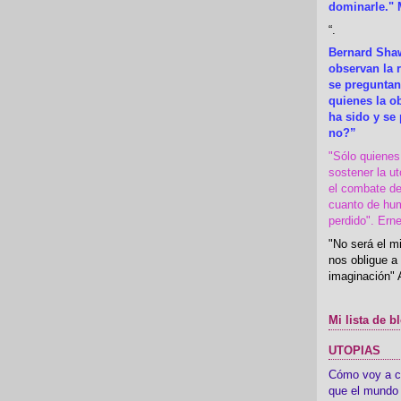
dominarle." 
“
.
Bernard Shaw
observan la r
se preguntan
quienes la 
ha sido y se
no?”
"Sólo quiene
sostener la u
el combate de
cuanto de hu
perdido". Ern
"No será el mi
nos obligue a 
imaginación" 
Mi lista de b
UTOPIAS
Cómo voy a cre
que el mundo 