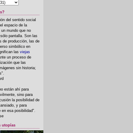
as?
ón del sentido social
el espacio de la
ia un mundo que no
, sólo pantalla. Son las
 de producción, las de
erso simbólico en
gnifican las
viejas
nte un proceso de
ización que las
mágenes sin historia;
s".
ard
o están ahí para
rvilmente, sino para
usión la posibilidad de
o ansiado, y para
fe en esa posibilidad".
se
s utopías