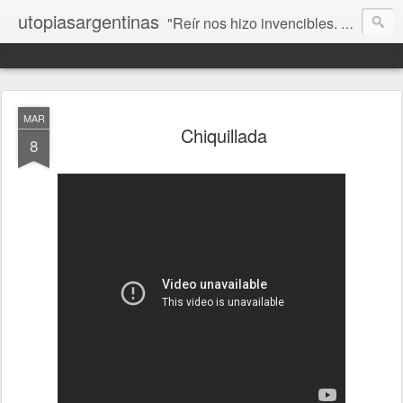
utopiasargentinas
"Reír nos hizo invencibles. No como los que siempre ganan, sino como aquellos que no se rinden”. Frida Kahlo
MAR
Chiquillada
8