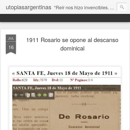
utopiasargentinas
"Reír nos hizo invencibles. No como los que siempre ganan, sino como aquellos que no se rinden”. Frida Kahlo
1911 Rosario se opone al descanso
JUL
16
dominical