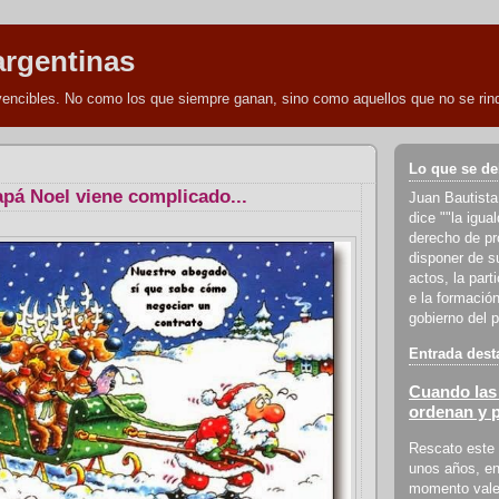
argentinas
nvencibles. No como los que siempre ganan, sino como aquellos que no se rind
Lo que se de
apá Noel viene complicado...
Juan Bautista
dice ""la igua
derecho de pro
disponer de s
actos, la part
e la formación
gobierno del p
Entrada dest
Cuando las 
ordenan y 
Rescato este 
unos años, en
momento vale 