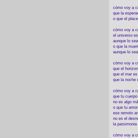
cómo voy a c
que la espera
o que el place
cómo voy a cre
el universo es
aunque lo sea
o que la muert
aunque lo sea
cómo voy a c
que el horizon
que el mar es
que la noche 
cómo voy a cre
que tu cuerp
no es algo má
o que tu amor
ese remoto a
no es el desn
la parsimonia
cómo voy a cr