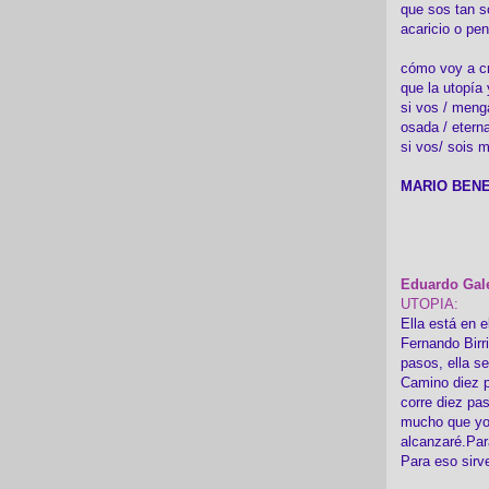
que sos tan s
acaricio o pen
cómo voy a cre
que la utopía 
si vos / meng
osada / etern
si vos/ sois m
MARIO BENE
Eduardo Gal
UTOPIA:
Ella está en e
Fernando Birr
pasos, ella s
Camino diez p
corre diez pa
mucho que yo
alcanzaré.Par
Para eso sirv