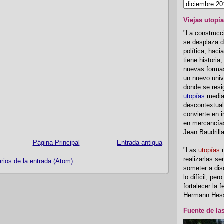
Viejas utopí
"La construcci
se desplaza d
política, hac
tiene historia
nuevas formas
un nuevo univ
donde se resi
utopías
media
descontextual
convierte en i
en mercancía
Jean Baudrill
Página Principal
Entrada antigua
"Las
utopías
n
realizarlas se
ios de la entrada (Atom)
someter a disc
lo difícil, per
fortalecer la 
Hermann Hes
Fuente de la