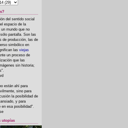
as?
ón del sentido social
el espacio de la
ia un mundo que no
, sólo pantalla. Son las
 de producción, las de
erso simbólico en
gnifican las
viejas
nte un proceso de
ización que las
mágenes sin historia;
s".
ard
o están ahí para
rvilmente, sino para
usión la posibilidad de
o ansiado, y para
fe en esa posibilidad".
se
s utopías