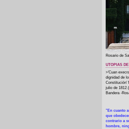
Rosario de Sa
UTOPIAS DE
>'Cuan execrab
dignidad de l
Constitución'
julio de 1812
Bandera -Rosa
"En cuanto 
que obedecer
contrario a 
hombre, ning