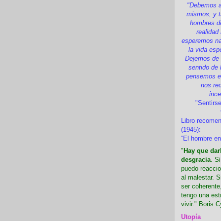
"Debemos a
mismos, y t
hombres d
realidad
esperemos nad
la vida esp
Dejemos de i
sentido de 
pensemos en
nos re
inc
"Sentirse
Libro recome
(1945):
“El hombre en
"
Hay que darl
desgracia
. S
puedo reaccio
al malestar. 
ser coherente,
tengo una est
vivir." Boris C
Utopía