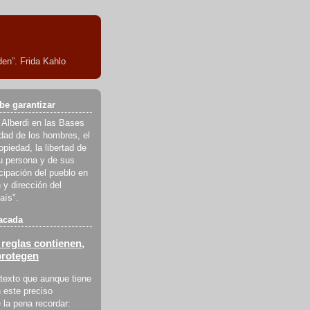
en”. Frida Kahlo
be garantizar
 Alberdi en las Bases
ldad de los hombres, el
piedad, la libertad de
u persona y de sus
icipación del pueblo en
 y dirección del
aís".
acada
reglas contienen,
protegen
texto que aunque tiene
 este preciso
la pena recordar: