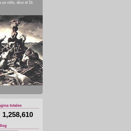
un niño, dice el Dr.
ágina totales
1,258,610
Blog