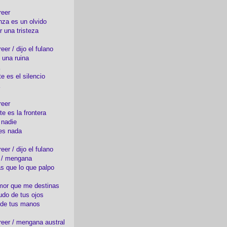
reer
nza es un olvido
r una tristeza
er / dijo el fulano
 una ruina
e es el silencio
reer
te es la frontera
 nadie
es nada
er / dijo el fulano
o / mengana
s que lo que palpo
mor que me destinas
udo de tus ojos
 de tus manos
eer / mengana austral