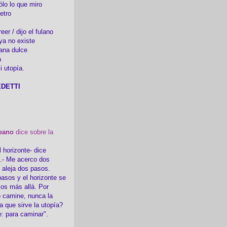
ólo lo que miro
etro
er / dijo el fulano
ya no existe
ana dulce
a
i utopía.
DETTI
eano
dice sobre la
l horizonte- dice
i.- Me acerco dos
e aleja dos pasos.
asos y el horizonte se
sos más allá. Por
 camine, nunca la
a que sirve la utopía?
e: para caminar".