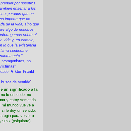
prender por nosotros
ambién enseñar a los
esesperados que en
 no importa que no
a de la vida, sino que
ere algo de nosotros.
nterrogarnos sobre el
la vida y, en cambio,
 lo que la existencia
clama continua e
esantemente."
 protagonistas, no
víctimas"
ndado:
Viktor Frankl
 busca de sentido
”
e un significado a la
i no lo entiendo, no
nar y estoy sometido
Si mi mundo vuelve a
 si le doy un sentido,
rategia para volver a
yrulnik (psiquiatra)