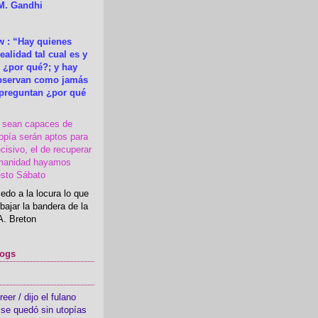
M. Gandhi
 : “Hay quienes
ealidad tal cual es y
 ¿por qué?; y hay
observan como jamás
 preguntan ¿por qué
s sean capaces de
topía serán aptos para
cisivo, el de recuperar
manidad hayamos
esto Sábato
edo a la locura lo que
bajar la bandera de la
A. Breton
logs
er / dijo el fulano
se quedó sin utopías