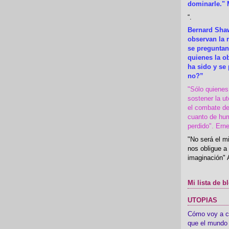
dominarle." 
“
.
Bernard Shaw
observan la r
se preguntan
quienes la 
ha sido y se
no?”
"Sólo quiene
sostener la u
el combate de
cuanto de hu
perdido". Ern
"No será el mi
nos obligue a 
imaginación" 
Mi lista de b
UTOPIAS
Cómo voy a cre
que el mundo 