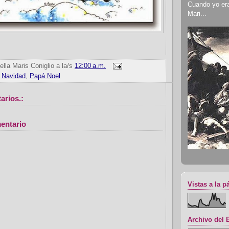
Cuando yo era 
Mari...
ella Maris Coniglio
a la/s
12:00 a.m.
,
Navidad
,
Papá Noel
arios.:
entario
Vistas a la p
Archivo del 