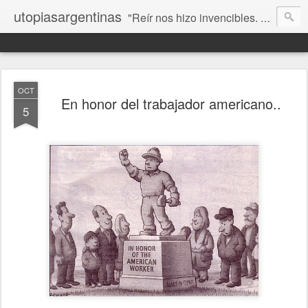
utopiasargentinas
"Reír nos hizo invencibles. No como los que siempre ganan, sino como aquellos que no se rinden”. Frida Kahlo
OCT
En honor del trabajador americano..
5