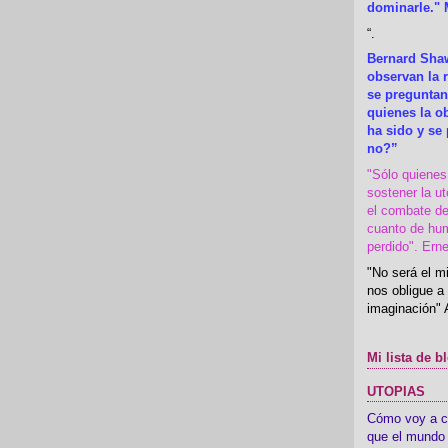
dominarle." 
“
.
Bernard Shaw
observan la r
se preguntan
quienes la 
ha sido y se
no?”
"Sólo quiene
sostener la u
el combate de
cuanto de hu
perdido". Ern
"No será el mi
nos obligue a 
imaginación" 
Mi lista de b
UTOPIAS
Cómo voy a cre
que el mundo 