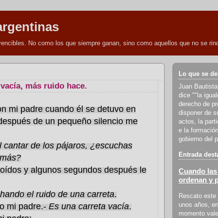
argentinas
nvencibles. No como los que siempre ganan, sino como aquellos que no se rind
Lo que se de
acía, más ruido hace.
Juan Bautista
dice ""la igua
derecho de pro
n mi padre cuando él se detuvo en
disponer de s
después de un pequeño silencio me
actos, la part
e la formación
gobierno del p
 cantar de los pájaros, ¿escuchas
Entrada dest
 más?
 oídos y algunos segundos después le
Cuando las 
ordenan y 
hando el ruido de una carreta
.
Rescato este 
unos años, en
o mi padre.-
Es una carreta vacía
.
momento vale 