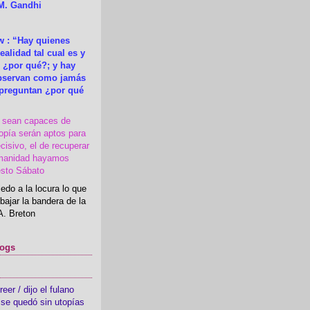
M. Gandhi
 : “Hay quienes
ealidad tal cual es y
 ¿por qué?; y hay
observan como jamás
 preguntan ¿por qué
s sean capaces de
topía serán aptos para
cisivo, el de recuperar
manidad hayamos
esto Sábato
edo a la locura lo que
bajar la bandera de la
A. Breton
logs
er / dijo el fulano
se quedó sin utopías