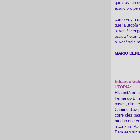
que sos tan s
acaricio o pen
cómo voy a cre
que la utopía 
si vos / meng
osada / etern
si vos/ sois m
MARIO BENE
Eduardo Gal
UTOPIA:
Ella está en e
Fernando Birr
pasos, ella s
Camino diez p
corre diez pa
mucho que yo
alcanzaré.Par
Para eso sirv