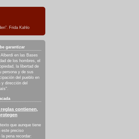
en”. Frida Kahlo
be garantizar
 Alberdi en las Bases
ldad de los hombres, el
piedad, la libertad de
u persona y de sus
icipación del pueblo en
 y dirección del
aís".
acada
reglas contienen,
protegen
texto que aunque tiene
 este preciso
la pena recordar: