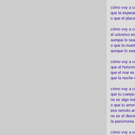
cómo voy a c
que la espera
o que el place
cómo voy a cre
el universo es
aunque lo sea
o que la muert
aunque lo sea
cómo voy a c
que el horizon
que el mar es
que la noche 
cómo voy a cre
que tu cuerp
no es algo má
o que tu amor
ese remoto a
no es el desn
la parsimonia
cómo voy a cr