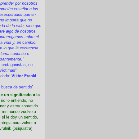
prender por nosotros
ambién enseñar a los
esesperados que en
 no importa que no
a de la vida, sino que
ere algo de nosotros.
nterrogarnos sobre el
la vida y, en cambio,
 lo que la existencia
clama continua e
esantemente."
 protagonistas, no
víctimas"
ndado:
Viktor Frankl
 busca de sentido
”
e un significado a la
i no lo entiendo, no
nar y estoy sometido
Si mi mundo vuelve a
 si le doy un sentido,
rategia para volver a
yrulnik (psiquiatra)