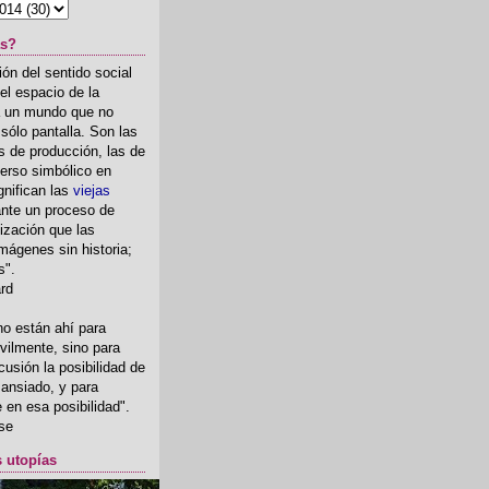
as?
ón del sentido social
el espacio de la
ia un mundo que no
, sólo pantalla. Son las
 de producción, las de
erso simbólico en
gnifican las
viejas
nte un proceso de
ización que las
mágenes sin historia;
s".
ard
o están ahí para
rvilmente, sino para
usión la posibilidad de
o ansiado, y para
fe en esa posibilidad".
se
s utopías