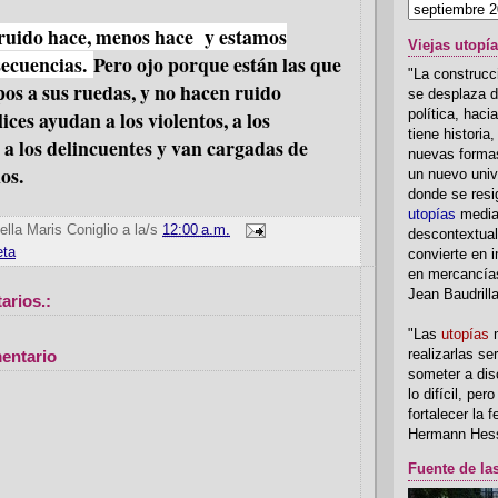
uido hace, menos hace y estamos
Viejas utopí
ecuencias.
Pero ojo porque están las que
"La construcci
pos a sus ruedas, y no hacen ruido
se desplaza d
ces ayudan a los violentos, a los
política, hac
tiene historia
 a los delincuentes y van cargadas de
nuevas formas
os.
un nuevo univ
donde se resi
utopías
media
ella Maris Coniglio
a la/s
12:00 a.m.
descontextual
eta
convierte en i
en mercancía
Jean Baudrill
arios.:
"Las
utopías
n
realizarlas se
entario
someter a disc
lo difícil, per
fortalecer la 
Hermann Hes
Fuente de la