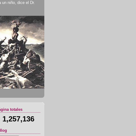
un niño, dice el Dr.
ágina totales
1,257,136
Blog