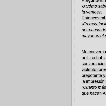
Pregunté a m
-
¿Cómo sabes
la vemos?.
Entonces mi 
-
Es muy fáci
por causa de
mayor es el 
Me convertí 
político hab
conversación
violento, pr
prepotente y
la impresión 
“Cuanto más 
que hace”
. 