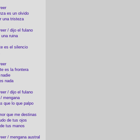
reer
nza es un olvido
r una tristeza
er / dijo el fulano
 una ruina
e es el silencio
reer
te es la frontera
 nadie
es nada
er / dijo el fulano
o / mengana
s que lo que palpo
mor que me destinas
udo de tus ojos
 de tus manos
eer / mengana austral