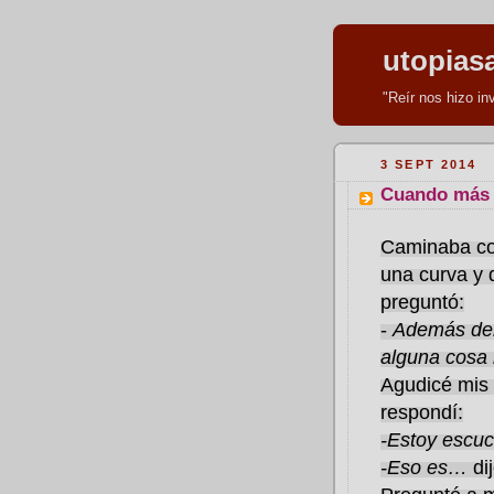
utopias
"Reír nos hizo i
3 SEPT 2014
Cuando más v
Caminaba co
una curva y 
preguntó:
-
Además del
alguna cosa
Agudicé mis
respondí:
-Estoy escuc
-Eso es…
dij