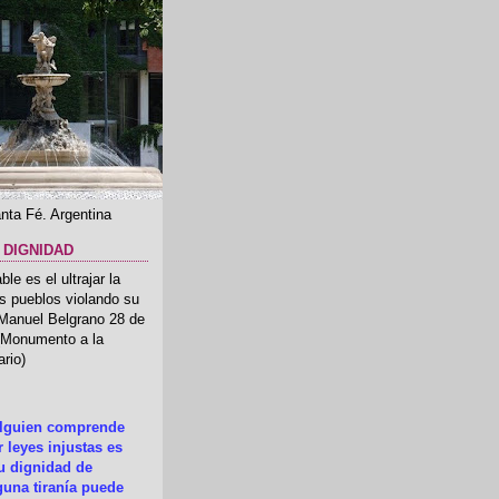
nta Fé. Argentina
 DIGNIDAD
le es el ultrajar la
os pueblos violando su
 Manuel Belgrano 28 de
.(Monumento a la
rio)
alguien comprende
 leyes injustas es
su dignidad de
una tiranía puede