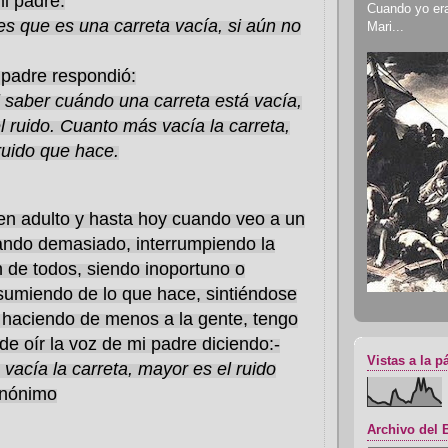
i padre:
Cuando yo era 
 que es una carreta vacía, si aún no
Mari...
padre respondió:
l saber cuándo una carreta está vacía,
l ruido. Cuanto más vacía la carreta,
ruido que hace.
en adulto y hasta hoy cuando veo a un
lando demasiado, interrumpiendo la
 de todos, siendo inoportuno o
esumiendo de lo que hace, sintiéndose
 haciendo de menos a la gente, tengo
de oír la voz de mi padre diciendo:-
Vistas a la p
vacía la carreta, mayor es el ruido
Anónimo
Archivo del 