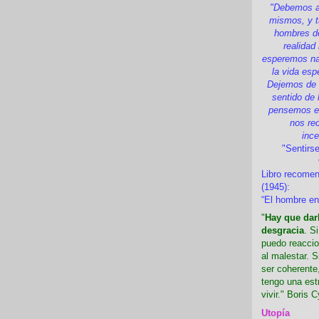
"Debemos a
mismos, y t
hombres d
realidad
esperemos nad
la vida esp
Dejemos de i
sentido de 
pensemos en
nos re
inc
"Sentirse
Libro recome
(1945):
“El hombre en
"
Hay que darl
desgracia
. S
puedo reaccio
al malestar. 
ser coherente,
tengo una est
vivir." Boris C
Utopía