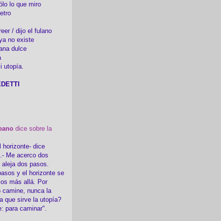
ólo lo que miro
etro
er / dijo el fulano
ya no existe
ana dulce
a
i utopía.
DETTI
eano
dice sobre la
l horizonte- dice
i.- Me acerco dos
e aleja dos pasos.
asos y el horizonte se
sos más allá. Por
 camine, nunca la
a que sirve la utopía?
e: para caminar".