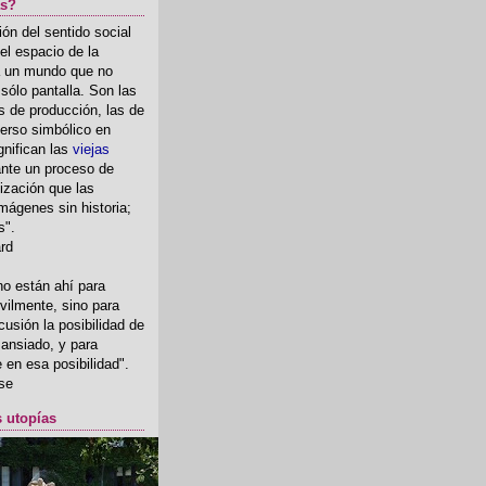
as?
ón del sentido social
el espacio de la
ia un mundo que no
, sólo pantalla. Son las
 de producción, las de
erso simbólico en
gnifican las
viejas
nte un proceso de
ización que las
mágenes sin historia;
s".
ard
o están ahí para
rvilmente, sino para
usión la posibilidad de
o ansiado, y para
fe en esa posibilidad".
se
s utopías