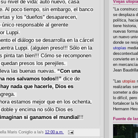
su nivel de vida: auto nuevo, casa
Viejas utopí
. Al poco tiempo, sin embargo, el banco
"La construcci
se desplaza d
ertas y los "dueños" desaparecen,
política, hac
único responsable al gerente
tiene historia
or Luppi.
nuevas formas
un nuevo univ
ento el diálogo se desarrolla en la cárcel
donde se resi
entra Luppi. (alguien preso!!! Sólo en la
utopías
media
descontextual
Nos pinta tan bien!!! Cómo se recomponen
convierte en i
y quedan presos los perejiles.
en mercancía
lleva las buenas nuevas.
“Con una
Jean Baudrill
ha nos salvamos todos!!”
dice de
"Las
utopías
n
hay nada que hacerle, Dios es
realizarlas se
someter a disc
 agrega.
lo difícil, per
hora estamos mejor que en los ochenta,
fortalecer la 
 doble y encima no sólo Dios es
Hermann Hes
imaginan si ganamos el mundial
!!!
Fuente de la
ella Maris Coniglio
a la/s
12:00 a.m.