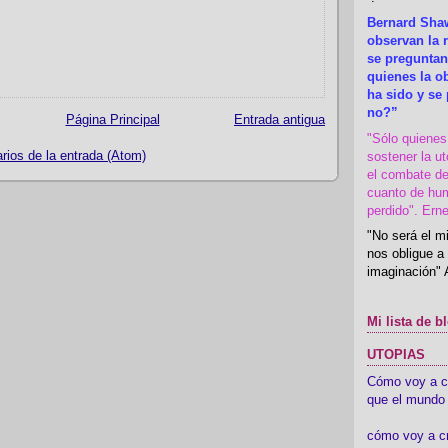
Bernard Shaw
observan la r
se preguntan
quienes la 
ha sido y se
no?”
Página Principal
Entrada antigua
"Sólo quiene
ios de la entrada (Atom)
sostener la u
el combate de
cuanto de hu
perdido". Ern
"No será el mi
nos obligue a 
imaginación" 
Mi lista de b
UTOPIAS
Cómo voy a cre
que el mundo 
cómo voy a c