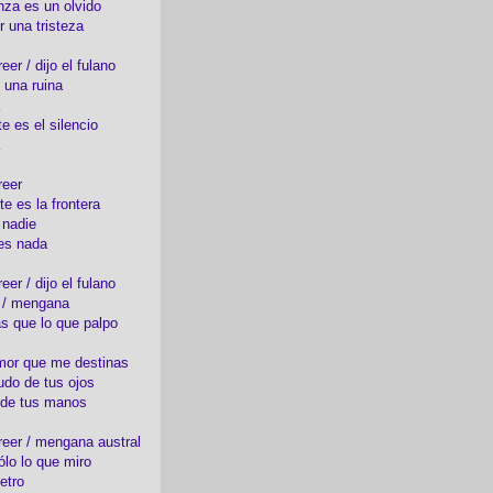
nza es un olvido
r una tristeza
er / dijo el fulano
 una ruina
e es el silencio
reer
te es la frontera
 nadie
es nada
er / dijo el fulano
o / mengana
s que lo que palpo
mor que me destinas
udo de tus ojos
 de tus manos
eer / mengana austral
ólo lo que miro
etro