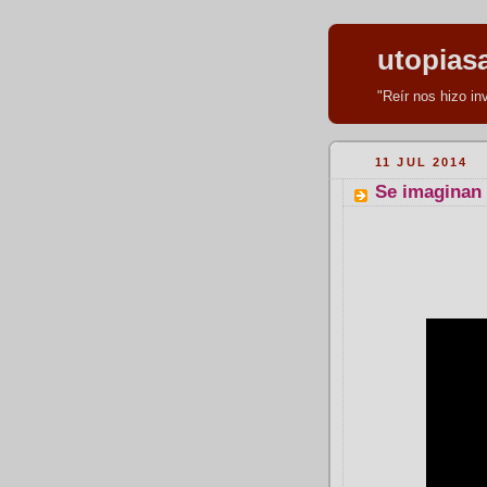
utopias
"Reír nos hizo i
11 JUL 2014
Se imaginan 