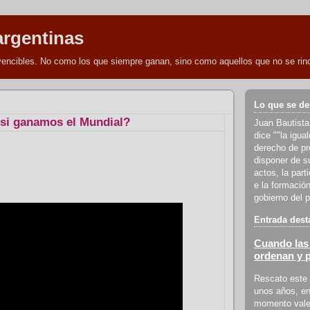
argentinas
nvencibles. No como los que siempre ganan, sino como aquellos que no se rind
Lo que se de
si ganamos el Mundial?
Juan Bautista
dice ""la igua
derecho de pro
disponer de s
actos, la part
e la formación
gobierno del p
Entrada dest
Cuando las 
ordenan y 
Rescato este 
unos años, en
momento vale 