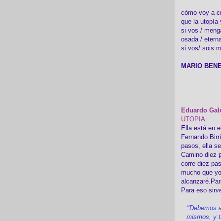
cómo voy a cre
que la utopía 
si vos / meng
osada / etern
si vos/ sois m
MARIO BENE
Eduardo Gal
UTOPIA:
Ella está en e
Fernando Birr
pasos, ella s
Camino diez p
corre diez pa
mucho que yo
alcanzaré.Par
Para eso sirv
"Debemos a
mismos, y t