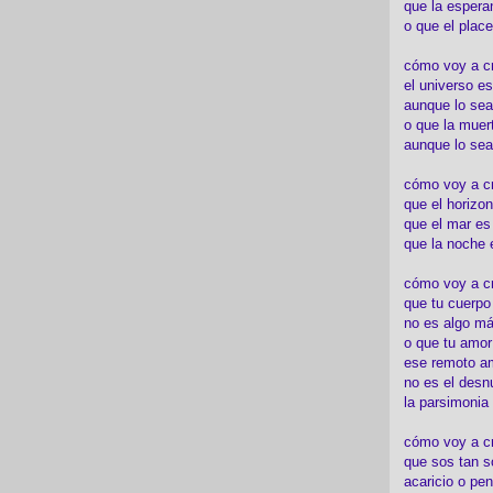
que la espera
o que el place
cómo voy a cre
el universo es
aunque lo sea
o que la muert
aunque lo sea
cómo voy a c
que el horizon
que el mar es
que la noche 
cómo voy a cre
que tu cuerp
no es algo má
o que tu amor
ese remoto a
no es el desn
la parsimonia
cómo voy a cr
que sos tan s
acaricio o pen