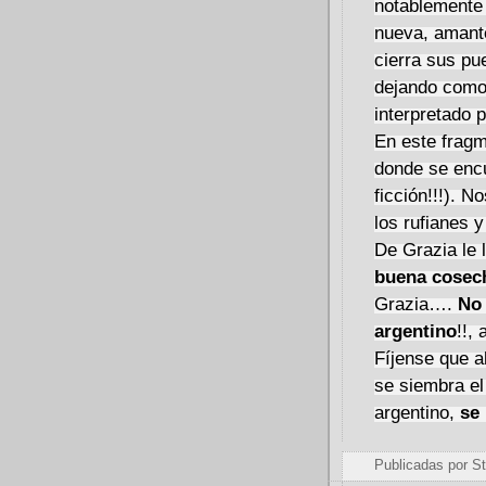
notablemente 
nueva, amante
cierra sus pu
dejando como 
interpretado p
En este fragm
donde se encu
ficción!!!). 
los rufianes 
De Grazia le 
buena cosec
Grazia….
No 
argentino
!!,
Fíjense que a
se siembra el
argentino,
se 
Publicadas por
St