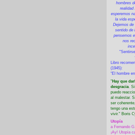
hombres d
realidad
esperemos nad
la vida esp
Dejemos de i
sentido de 
pensemos en
nos re
inc
"Sentirse
Libro recome
(1945):
“El hombre en
"
Hay que darl
desgracia
. S
puedo reaccio
al malestar. 
ser coherente,
tengo una est
vivir." Boris C
Utopía
a Fernando G
¡Ay! Utopía c