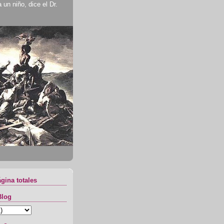
un niño, dice el Dr.
ágina totales
Blog