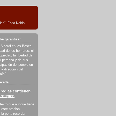
en”. Frida Kahlo
be garantizar
 Alberdi en las Bases
ldad de los hombres, el
piedad, la libertad de
u persona y de sus
icipación del pueblo en
 y dirección del
aís".
acada
reglas contienen,
protegen
texto que aunque tiene
 este preciso
la pena recordar: