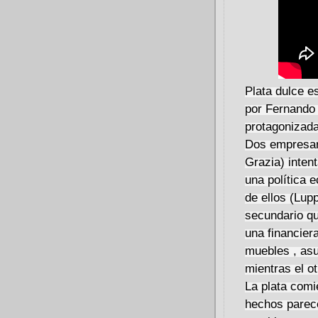
P
lata dulce e
por Fernando 
protagonizada
Dos empresari
Grazia) intent
una política 
de ellos (Lup
secundario qu
una financier
muebles , as
mientras el o
La plata comie
hechos parece