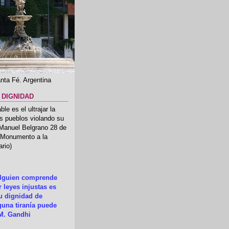
nta Fé. Argentina
 DIGNIDAD
le es el ultrajar la
os pueblos violando su
 Manuel Belgrano 28 de
.(Monumento a la
rio)
alguien comprende
 leyes injustas es
su dignidad de
una tiranía puede
M. Gandhi