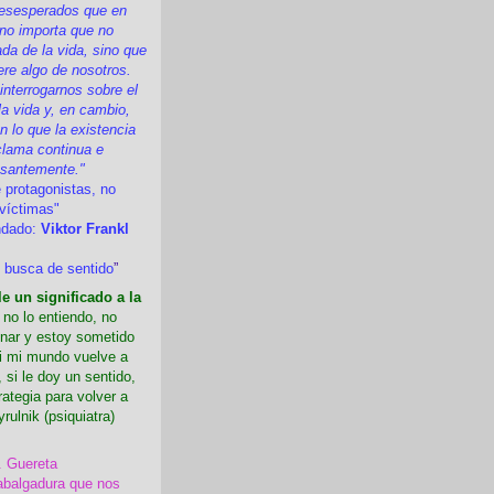
esesperados que en
 no importa que no
a de la vida, sino que
ere algo de nosotros.
nterrogarnos sobre el
la vida y, en cambio,
 lo que la existencia
clama continua e
esantemente."
 protagonistas, no
víctimas"
ndado:
Viktor Frankl
 busca de sentido
”
e un significado a la
i no lo entiendo, no
nar y estoy sometido
Si mi mundo vuelve a
 si le doy un sentido,
rategia para volver a
yrulnik (psiquiatra)
. Guereta
abalgadura que nos