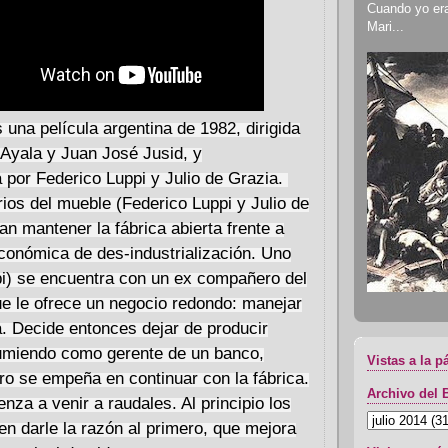
Cuando yo era 
Mari...
s una película argentina de 1982, dirigida
Ayala y Juan José Jusid, y
 por Federico Luppi y Julio de Grazia.
os del mueble (Federico Luppi y Julio de
an mantener la fábrica abierta frente a
económica de des-industrialización. Uno
pi) se encuentra con un ex compañero del
e le ofrece un negocio redondo: manejar
a. Decide entonces dejar de producir
umiendo como gerente de un banco,
Vistas a la p
tro se empeña en continuar con la fábrica.
Archivo del 
nza a venir a raudales. Al principio los
n darle la razón al primero, que mejora