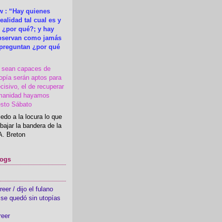
 : “Hay quienes
ealidad tal cual es y
 ¿por qué?; y hay
observan como jamás
 preguntan ¿por qué
s sean capaces de
topía serán aptos para
cisivo, el de recuperar
manidad hayamos
esto Sábato
edo a la locura lo que
bajar la bandera de la
A. Breton
logs
er / dijo el fulano
se quedó sin utopías
reer