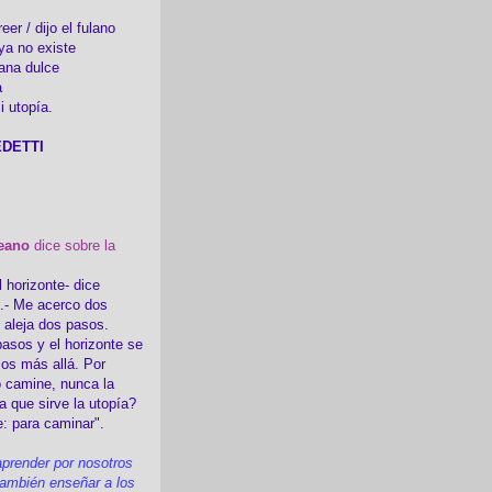
er / dijo el fulano
ya no existe
ana dulce
a
i utopía.
DETTI
eano
dice sobre la
l horizonte- dice
i.- Me acerco dos
e aleja dos pasos.
asos y el horizonte se
sos más allá. Por
 camine, nunca la
a que sirve la utopía?
e: para caminar".
prender por nosotros
ambién enseñar a los