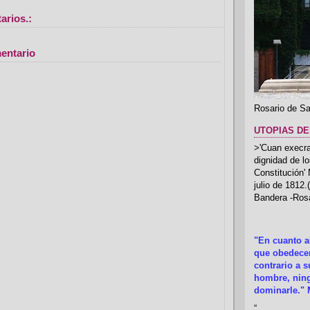
arios.:
entario
Rosario de Sa
UTOPIAS DE
>'Cuan execrab
dignidad de l
Constitución'
julio de 1812
Bandera -Rosa
"En cuanto 
que obedecer
contrario a 
hombre, ning
dominarle." 
“
.