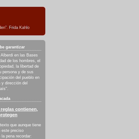
en”. Frida Kahlo
be garantizar
 Alberdi en las Bases
ldad de los hombres, el
piedad, la libertad de
u persona y de sus
icipación del pueblo en
 y dirección del
aís".
acada
reglas contienen,
protegen
texto que aunque tiene
 este preciso
la pena recordar: