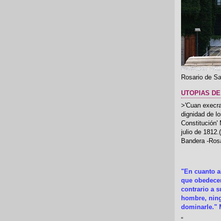
Rosario de Sa
UTOPIAS DE
>'Cuan execrab
dignidad de l
Constitución'
julio de 1812
Bandera -Rosa
"En cuanto 
que obedecer
contrario a 
hombre, ning
dominarle." 
“
.