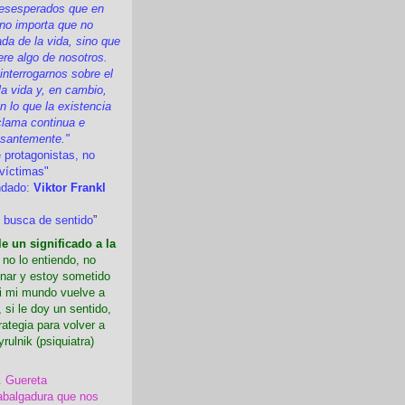
esesperados que en
 no importa que no
a de la vida, sino que
ere algo de nosotros.
nterrogarnos sobre el
la vida y, en cambio,
 lo que la existencia
clama continua e
esantemente."
 protagonistas, no
víctimas"
ndado:
Viktor Frankl
 busca de sentido
”
e un significado a la
i no lo entiendo, no
nar y estoy sometido
Si mi mundo vuelve a
 si le doy un sentido,
rategia para volver a
yrulnik (psiquiatra)
. Guereta
abalgadura que nos