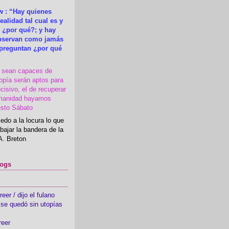
 : “Hay quienes
ealidad tal cual es y
 ¿por qué?; y hay
observan como jamás
 preguntan ¿por qué
s sean capaces de
topía serán aptos para
cisivo, el de recuperar
manidad hayamos
esto Sábato
edo a la locura lo que
bajar la bandera de la
A. Breton
logs
er / dijo el fulano
se quedó sin utopías
reer