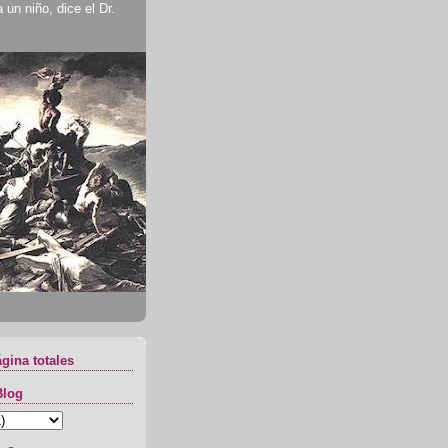
un niño, dice el Dr.
ágina totales
Blog