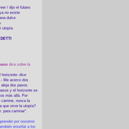
er / dijo el fulano
ya no existe
ana dulce
a
i utopía.
DETTI
eano
dice sobre la
l horizonte- dice
i.- Me acerco dos
e aleja dos pasos.
asos y el horizonte se
sos más allá. Por
 camine, nunca la
a que sirve la utopía?
e: para caminar".
prender por nosotros
ambién enseñar a los