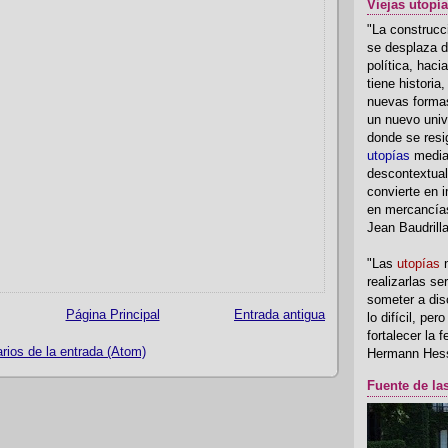
Viejas utopí
"La construcci
se desplaza d
política, hac
tiene historia
nuevas formas
un nuevo univ
donde se resi
utopías
media
descontextual
convierte en i
en mercancía
Jean Baudrill
"Las
utopías
n
realizarlas se
someter a disc
Página Principal
Entrada antigua
lo difícil, per
fortalecer la 
ios de la entrada (Atom)
Hermann Hes
Fuente de la