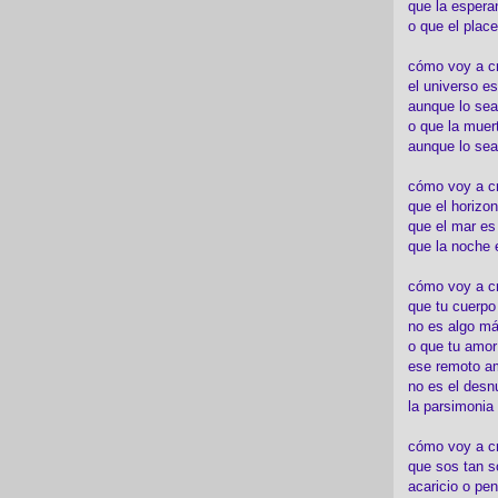
que la espera
o que el place
cómo voy a cre
el universo es
aunque lo sea
o que la muert
aunque lo sea
cómo voy a c
que el horizon
que el mar es
que la noche 
cómo voy a cre
que tu cuerp
no es algo má
o que tu amor
ese remoto a
no es el desn
la parsimonia
cómo voy a cr
que sos tan s
acaricio o pen