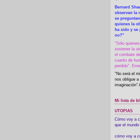
Bernard Shaw
observan la r
se preguntan
quienes la 
ha sido y se
no?”
"Sólo quiene
sostener la u
el combate de
cuanto de hu
perdido". Ern
"No será el mi
nos obligue a 
imaginación" 
Mi lista de b
UTOPIAS
Cómo voy a cre
que el mundo 
cómo voy a c