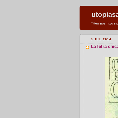
utopias
"Reír nos hizo i
5 JUL 2014
La letra chica