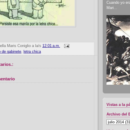
Cuando yo era 
Mari...
ella Maris Coniglio
a la/s
12:01 a.m.
 de gabinete
,
letra chica
arios.:
entario
Vistas a la p
Archivo del 