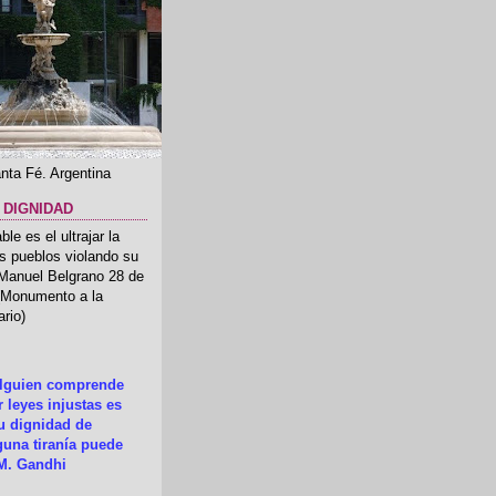
nta Fé. Argentina
 DIGNIDAD
le es el ultrajar la
os pueblos violando su
 Manuel Belgrano 28 de
.(Monumento a la
rio)
alguien comprende
 leyes injustas es
su dignidad de
una tiranía puede
M. Gandhi