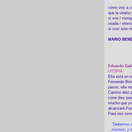
cómo voy a cre
que la utopía 
si vos / meng
osada / etern
si vos/ sois m
MARIO BENE
Eduardo Gal
UTOPIA:
Ella está en e
Fernando Birr
pasos, ella s
Camino diez p
corre diez pa
mucho que yo
alcanzaré.Par
Para eso sirv
"Debemos a
mismos, y t