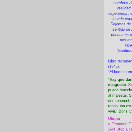
hombres d
realidad
esperemos nad
la vida esp
Dejemos de i
sentido de 
pensemos en
nos re
inc
"Sentirse
Libro recome
(1945):
“El hombre en
"
Hay que darl
desgracia
. S
puedo reaccio
al malestar. 
ser coherente,
tengo una est
vivir." Boris C
Utopía
a Fernando G
¡Ay! Utopía c