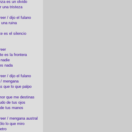
nza es un olvido
r una tristeza
er / dijo el fulano
 una ruina
e es el silencio
reer
te es la frontera
 nadie
es nada
er / dijo el fulano
o / mengana
s que lo que palpo
mor que me destinas
udo de tus ojos
 de tus manos
eer / mengana austral
ólo lo que miro
etro