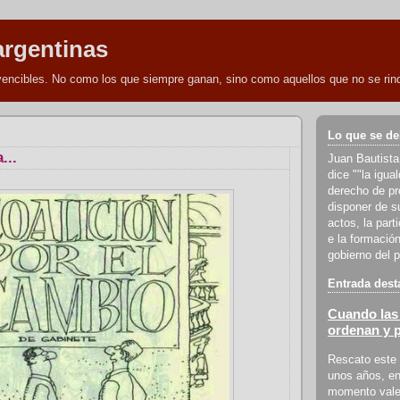
argentinas
nvencibles. No como los que siempre ganan, sino como aquellos que no se rind
Lo que se de
...
Juan Bautista
dice ""la igua
derecho de pro
disponer de s
actos, la part
e la formación
gobierno del p
Entrada dest
Cuando las 
ordenan y 
Rescato este 
unos años, en
momento vale 