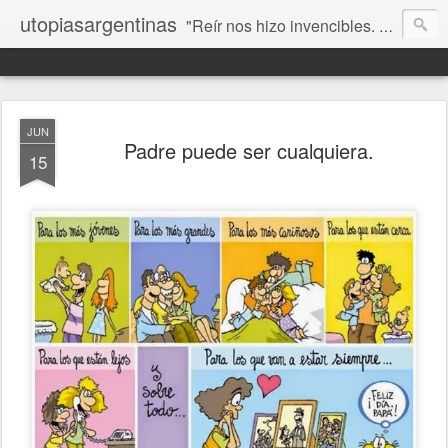
utopiasargentinas
"Reír nos hizo invencibles. No como los que siempre ganan, sino como aquellos que no se rinden”. Frida Kahlo
JUN
Padre puede ser cualquiera.
15